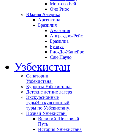
Монтего Бей
Очо Риос
Южная Америка
Аргентина
Бразилия
Амазония
Ангра-дос–Рейс
Бразилиа
Бузиус
Рио-Де-Жанейро
Сан-Пауло
Узбекистан
Санатории
Узбекистана
Курорты Узбекистана
Детские летние лагеря
Экскурсионные
туры
Экскурсионный
туры по Узбекистану.
Познай Узбекистан
Великий Шелковый
Путь
История Узбекистана