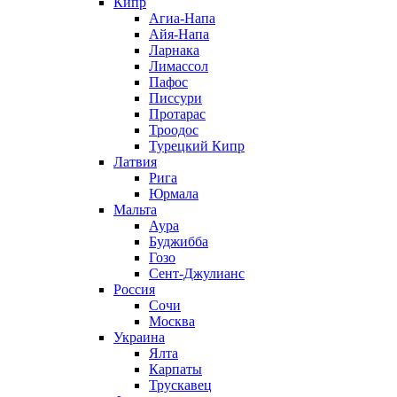
Кипр
Агиа-Напа
Айя-Напа
Ларнака
Лимассол
Пафос
Писсури
Протарас
Троодос
Турецкий Кипр
Латвия
Рига
Юрмала
Мальта
Аура
Буджибба
Гозо
Сент-Джулианс
Россия
Сочи
Москва
Украина
Ялта
Карпаты
Трускавец