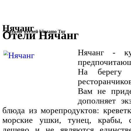
Нячанг
Отели Нячанг
Каталог отелей Vinzamo Tur
Нячанг - ку
предпочитаю
На берегу 
ресторанчико
Вам не приде
дополняет эк
блюда из морепродуктов: креветк
морские ушки, тунец, крабы, 
дешево и не являются единств