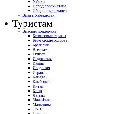
Узбеки
Народ Узбекистана
Общая информация
Виза в Узбекистан
Туристам
Визовая поддержка
Безвизовые страны
Бермудские острова
Бразилия
Вьетнам
Египет
Индонезия
Индия
Иордания
Израиль
Канада
Камбоджа
Китай
Кипр
Латвия
Малайзия
Мальдивы
ОАЭ
Польша