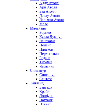
Адду Атолл
Ари Атолл
Баа Атолл
Даалу Атолл
Лавьяни Атолл
Мале
Малайзия
Борнео
Куала Лумпур
Лангкави
Пенанг
Пангкор
Перхентиан
Реданг
Тиоман
Чератинг
Сингапур
Сингапур
Сентоза
Таиланд
Бангкок
Краби
Лопбури
Паттайя
Пхукет