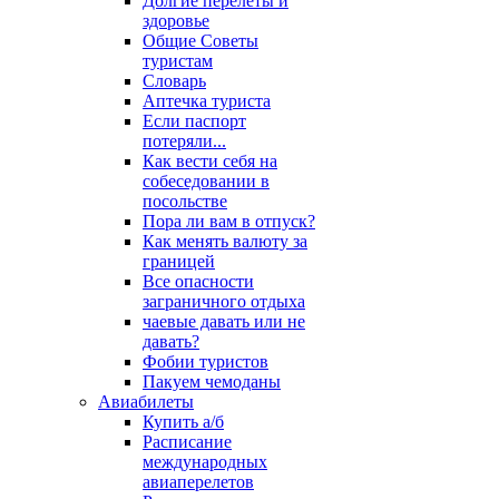
Долгие перелеты и
здоровье
Общие Советы
туристам
Словарь
Аптечка туриста
Если паспорт
потеряли...
Как вести себя на
собеседовании в
посольстве
Пора ли вам в отпуск?
Как менять валюту за
границей
Все опасности
заграничного отдыха
чаевые давать или не
давать?
Фобии туристов
Пакуем чемоданы
Авиабилеты
Купить а/б
Расписание
международных
авиаперелетов