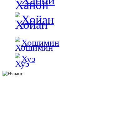
Хойан
Хошимин
Хуэ