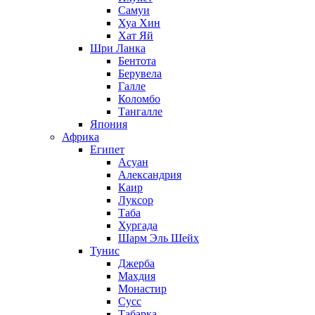
Самуи
Хуа Хин
Хат Яй
Шри Ланка
Бентота
Берувела
Галле
Коломбо
Тангалле
Япония
Африка
Египет
Асуан
Александрия
Каир
Луксор
Таба
Хургада
Шарм Эль Шейх
Тунис
Джерба
Махдия
Монастир
Сусс
Табарка