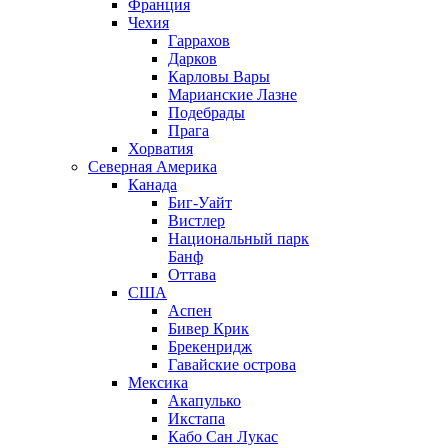
Франция
Чехия
Гаррахов
Дарков
Карловы Вары
Марианские Лазне
Подебрады
Прага
Хорватия
Северная Америка
Канада
Биг-Уайт
Вистлер
Национальный парк
Банф
Оттава
США
Аспен
Бивер Крик
Брекенридж
Гавайские острова
Мексика
Акапулько
Икстапа
Кабо Сан Лукас