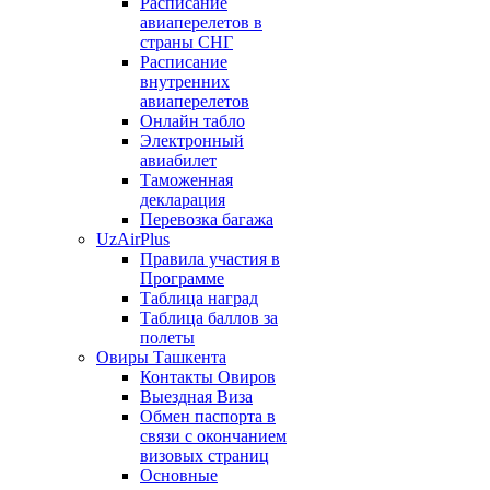
Расписание
авиаперелетов в
страны СНГ
Расписание
внутренних
авиаперелетов
Онлайн табло
Электронный
авиабилет
Таможенная
декларация
Перевозка багажа
UzAirPlus
Правила участия в
Программе
Таблица наград
Таблица баллов за
полеты
Овиры Ташкента
Контакты Овиров
Выездная Виза
Обмен паспорта в
связи с окончанием
визовых страниц
Основные