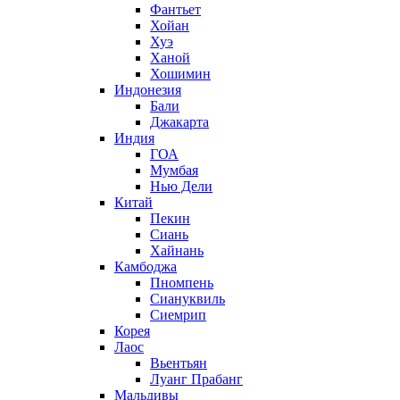
Фантьет
Хойан
Хуэ
Ханой
Хошимин
Индонезия
Бали
Джакарта
Индия
ГОА
Мумбая
Нью Дели
Китай
Пекин
Сиань
Хайнань
Камбоджа
Пномпень
Сиануквиль
Сиемрип
Корея
Лаос
Вьентьян
Луанг Прабанг
Мальдивы