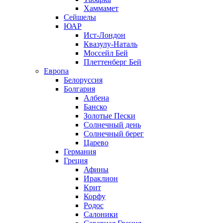
Хаммамет
Сейшелы
ЮАР
Ист-Лондон
Квазулу-Наталь
Моссейл Бей
Плеттенберг Бей
Европа
Белоруссия
Болгария
Албена
Банско
Золотые Пески
Солнечный день
Солнечный берег
Царево
Германия
Греция
Афины
Ираклион
Крит
Корфу
Родос
Салоники