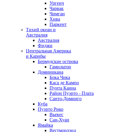
Ургенч
Чарвак
Чимган
Хива
Паркент
Тихий океан и
Австралия
Австралия
Фиджи
Центральная Америка
и Карибы
Бермудские острова
Гамильтон
Доминикана
Бока Чика
Каса де Кампо
Пунта Канна
Район Пуэрто - Плата
Санто-Доминго
Куба
Пуэрто Рико
Вьекес
Сан-Хуан
Ямайка
Вестморлэнд