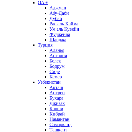
ОАЭ
Аджман
Абу-Даби
Дубай
Рас аль Хайма
Ум аль Кувейн
Фуджейра
Шарджа
Турция
Аланья
Анталия
Белек
Бодрум
Сиде
Кемер
Узбекистан
Акташ
Ангрен
Бухара
Джизак
Карши
Кибрай
Наманган
Самарканд
Ташкент