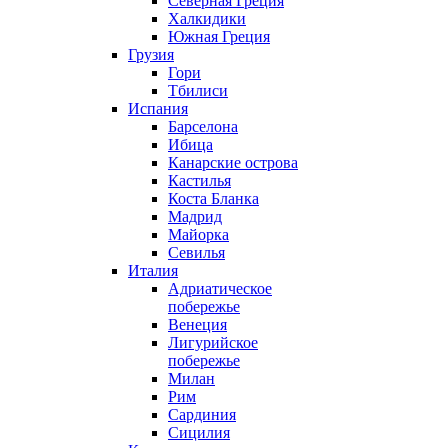
Северная Греция
Халкидики
Южная Греция
Грузия
Гори
Тбилиси
Испания
Барселона
Ибица
Канарские острова
Кастилья
Коста Бланка
Мадрид
Майорка
Севилья
Италия
Адриатическое
побережье
Венеция
Лигурийское
побережье
Милан
Рим
Сардиния
Сицилия