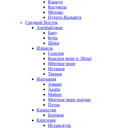
Канкун
Косумель
Мехико
Пуерто-Вальярта
Средний Восток
Азербайджан
Баку
Куба
Шеки
Израиль
Галилея
Красное море и Эйлат
Мёртвое море
Нетания
Тверия
Иордания
Амман
Акаба
Майин
Мертвое море иордан
Петра
Казахстан
Боровое
Киргизия
Иссык-куль