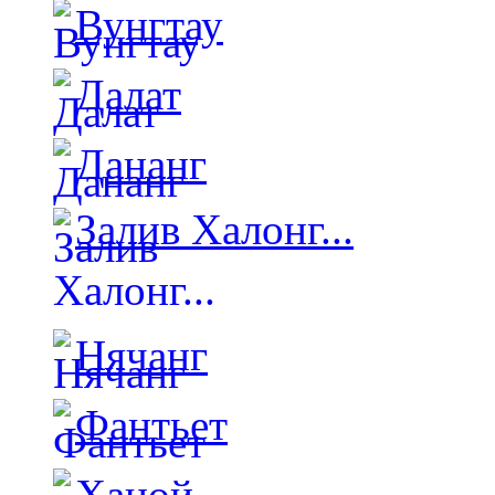
Вунгтау
Далат
Дананг
Залив Халонг...
Нячанг
Фантьет
Ханой