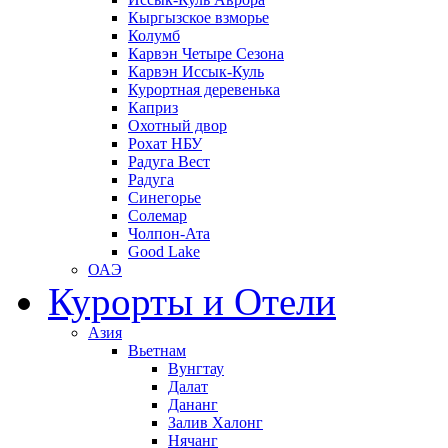
Кыргызское взморье
Колумб
Карвэн Четыре Сезона
Карвэн Иссык-Куль
Курортная деревенька
Каприз
Охотный двор
Рохат НБУ
Радуга Вест
Радуга
Синегорье
Солемар
Чолпон-Ата
Good Lake
ОАЭ
Курорты и Отели
Азия
Вьетнам
Вунгтау
Далат
Дананг
Залив Халонг
Нячанг