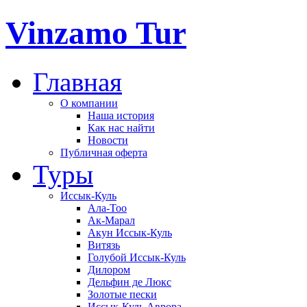
Vinzamo Tur
Главная
О компании
Наша история
Как нас найти
Новости
Публичная оферта
Туры
Иссык-Куль
Ала-Тоо
Ак-Марал
Акун Иссык-Куль
Витязь
Голубой Иссык-Куль
Дилором
Дельфин де Люкс
Золотые пески
Иссык-Куль Аврора