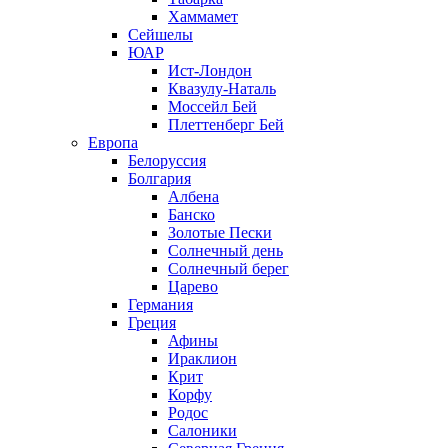
Хаммамет
Сейшелы
ЮАР
Ист-Лондон
Квазулу-Наталь
Моссейл Бей
Плеттенберг Бей
Европа
Белоруссия
Болгария
Албена
Банско
Золотые Пески
Солнечный день
Солнечный берег
Царево
Германия
Греция
Афины
Ираклион
Крит
Корфу
Родос
Салоники