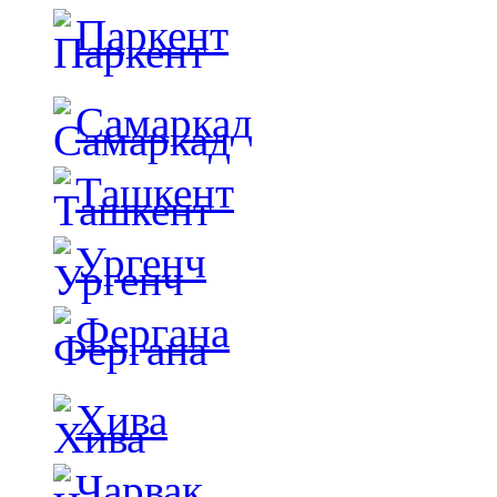
Паркент
Самаркад
Ташкент
Ургенч
Фергана
Хива
Чарвак