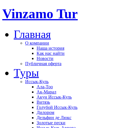
Vinzamo Tur
Главная
О компании
Наша история
Как нас найти
Новости
Публичная оферта
Туры
Иссык-Куль
Ала-Тоо
Ак-Марал
Акун Иссык-Куль
Витязь
Голубой Иссык-Куль
Дилором
Дельфин де Люкс
Золотые пески
Иссык-Куль Аврора