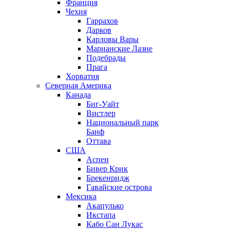
Франция
Чехия
Гаррахов
Дарков
Карловы Вары
Марианские Лазне
Подебрады
Прага
Хорватия
Северная Америка
Канада
Биг-Уайт
Вистлер
Национальный парк
Банф
Оттава
США
Аспен
Бивер Крик
Брекенридж
Гавайские острова
Мексика
Акапулько
Икстапа
Кабо Сан Лукас