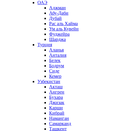
ОАЭ
Аджман
Абу-Даби
Дубай
Рас аль Хайма
Ум аль Кувейн
Фуджейра
Шарджа
Турция
Аланья
Анталия
Белек
Бодрум
Сиде
Кемер
Узбекистан
Акташ
Ангрен
Бухара
Джизак
Карши
Кибрай
Наманган
Самарканд
Ташкент