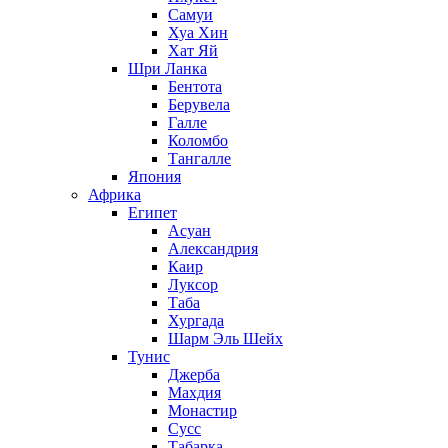
Самуи
Хуа Хин
Хат Яй
Шри Ланка
Бентота
Берувела
Галле
Коломбо
Тангалле
Япония
Африка
Египет
Асуан
Александрия
Каир
Луксор
Таба
Хургада
Шарм Эль Шейх
Тунис
Джерба
Махдия
Монастир
Сусс
Табарка