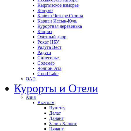
Кыргызское взморье
Колумб
Карвэн Четыре Сезона
Карвэн Иссык-Куль
Курортная деревенька
Каприз
Охотный двор
Рохат НБУ
Радуга Вест
Радуга
Синегорье
Солемар
Чолпон-Ата
Good Lake
ОАЭ
Курорты и Отели
Азия
Вьетнам
Вунгтау
Далат
Дананг
Залив Халонг
Нячанг