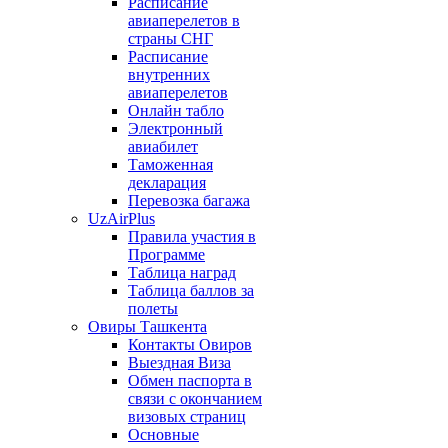
Расписание
авиаперелетов в
страны СНГ
Расписание
внутренних
авиаперелетов
Онлайн табло
Электронный
авиабилет
Таможенная
декларация
Перевозка багажа
UzAirPlus
Правила участия в
Программе
Таблица наград
Таблица баллов за
полеты
Овиры Ташкента
Контакты Овиров
Выездная Виза
Обмен паспорта в
связи с окончанием
визовых страниц
Основные