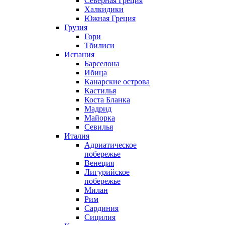
Северная Греция
Халкидики
Южная Греция
Грузия
Гори
Тбилиси
Испания
Барселона
Ибица
Канарские острова
Кастилья
Коста Бланка
Мадрид
Майорка
Севилья
Италия
Адриатическое
побережье
Венеция
Лигурийское
побережье
Милан
Рим
Сардиния
Сицилия