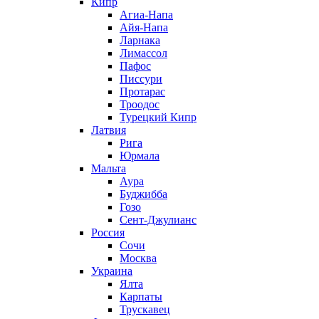
Кипр
Агиа-Напа
Айя-Напа
Ларнака
Лимассол
Пафос
Писсури
Протарас
Троодос
Турецкий Кипр
Латвия
Рига
Юрмала
Мальта
Аура
Буджибба
Гозо
Сент-Джулианс
Россия
Сочи
Москва
Украина
Ялта
Карпаты
Трускавец