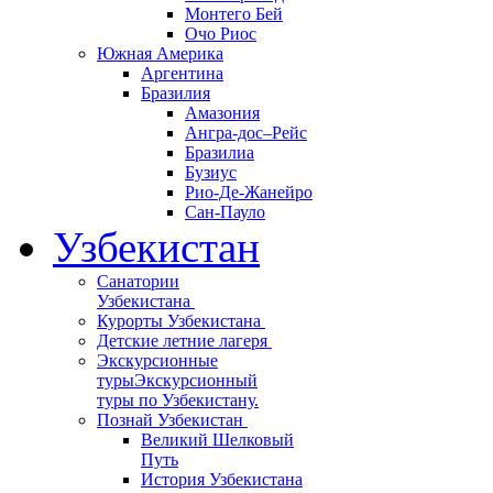
Монтего Бей
Очо Риос
Южная Америка
Аргентина
Бразилия
Амазония
Ангра-дос–Рейс
Бразилиа
Бузиус
Рио-Де-Жанейро
Сан-Пауло
Узбекистан
Санатории
Узбекистана
Курорты Узбекистана
Детские летние лагеря
Экскурсионные
туры
Экскурсионный
туры по Узбекистану.
Познай Узбекистан
Великий Шелковый
Путь
История Узбекистана