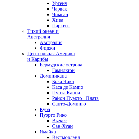
Ургенч
Чарвак
Чимган
Хива
Паркент
Тихий океан и
Австралия
Австралия
Фиджи
Центральная Америка
и Карибы
Бермудские острова
Гамильтон
Доминикана
Бока Чика
Каса де Кампо
Пунта Канна
Район Пуэрто - Плата
Санто-Доминго
Куба
Пуэрто Рико
Вьекес
Сан-Хуан
Ямайка
Вестморлэнд