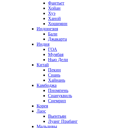
Фантьет
Хойан
Хуэ
Ханой
Хошимин
Индонезия
Бали
Джакарта
Индия
ГОА
Мумбая
Нью Дели
Китай
Пекин
Сиань
Хайнань
Камбоджа
Пномпень
Сиануквиль
Сиемрип
Корея
Лаос
Вьентьян
Луанг Прабанг
Мальдивы