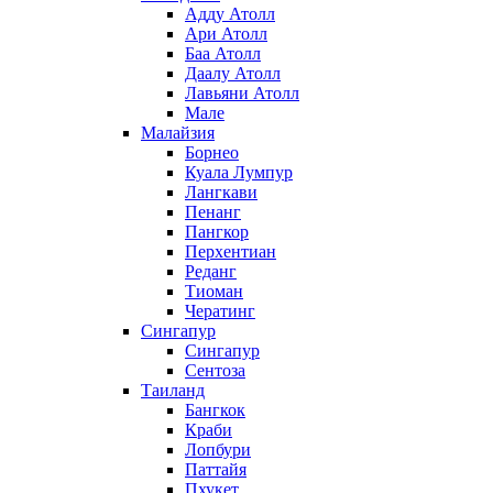
Адду Атолл
Ари Атолл
Баа Атолл
Даалу Атолл
Лавьяни Атолл
Мале
Малайзия
Борнео
Куала Лумпур
Лангкави
Пенанг
Пангкор
Перхентиан
Реданг
Тиоман
Чератинг
Сингапур
Сингапур
Сентоза
Таиланд
Бангкок
Краби
Лопбури
Паттайя
Пхукет