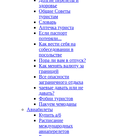
Долгие перелеты и
здоровье
Общие Советы
туристам
Словарь
Аптечка туриста
Если паспорт
потеряли...
Как вести себя на
собеседовании в
посольстве
Пора ли вам в отпуск?
Как менять валюту за
границей
Все опасности
заграничного отдыха
чаевые давать или не
давать?
Фобии туристов
Пакуем чемоданы
Авиабилеты
Купить а/б
Расписание
международных
авиаперелетов