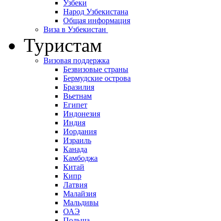
Узбеки
Народ Узбекистана
Общая информация
Виза в Узбекистан
Туристам
Визовая поддержка
Безвизовые страны
Бермудские острова
Бразилия
Вьетнам
Египет
Индонезия
Индия
Иордания
Израиль
Канада
Камбоджа
Китай
Кипр
Латвия
Малайзия
Мальдивы
ОАЭ
Польша