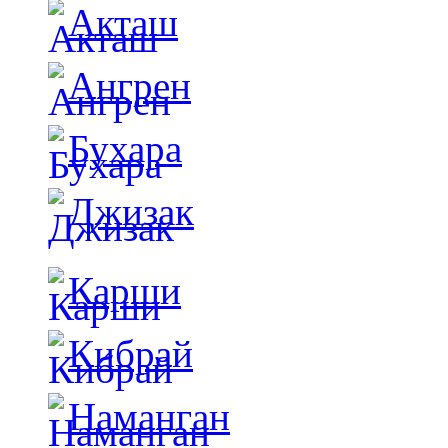
Акташ
Ангрен
Бухара
Джизак
Карши
Кибрай
Наманган