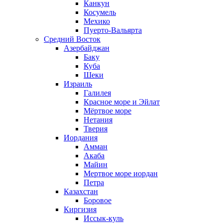
Канкун
Косумель
Мехико
Пуерто-Вальярта
Средний Восток
Азербайджан
Баку
Куба
Шеки
Израиль
Галилея
Красное море и Эйлат
Мёртвое море
Нетания
Тверия
Иордания
Амман
Акаба
Майин
Мертвое море иордан
Петра
Казахстан
Боровое
Киргизия
Иссык-куль