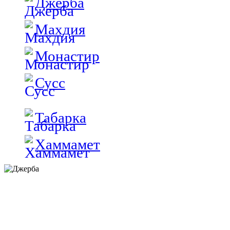
Джерба
Махдия
Монастир
Сусс
Табарка
Хаммамет