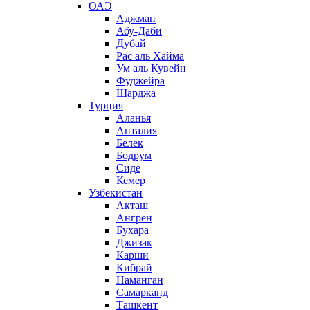
ОАЭ
Аджман
Абу-Даби
Дубай
Рас аль Хайма
Ум аль Кувейн
Фуджейра
Шарджа
Турция
Аланья
Анталия
Белек
Бодрум
Сиде
Кемер
Узбекистан
Акташ
Ангрен
Бухара
Джизак
Карши
Кибрай
Наманган
Самарканд
Ташкент