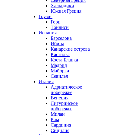
Северная Греция
Халкидики
Южная Греция
Грузия
Гори
Тбилиси
Испания
Барселона
Ибица
Канарские острова
Кастилья
Коста Бланка
Мадрид
Майорка
Севилья
Италия
Адриатическое
побережье
Венеция
Лигурийское
побережье
Милан
Рим
Сардиния
Сицилия