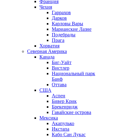
Франция
Чехия
Гаррахов
Дарков
Карловы Вары
Марианские Лазне
Подебрады
Прага
Хорватия
Северная Америка
Канада
Биг-Уайт
Вистлер
Национальный парк
Банф
Оттава
США
Аспен
Бивер Крик
Брекенридж
Гавайские острова
Мексика
Акапулько
Икстапа
Кабо Сан Лукас