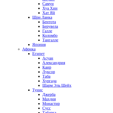
Самуи
Хуа Хин
Хат Яй
Шри Ланка
Бентота
Берувела
Галле
Коломбо
Тангалле
Япония
Африка
Египет
Асуан
Александрия
Каир
Луксор
Таба
Хургада
Шарм Эль Шейх
Тунис
Джерба
Махдия
Монастир
Сусс
Табарка