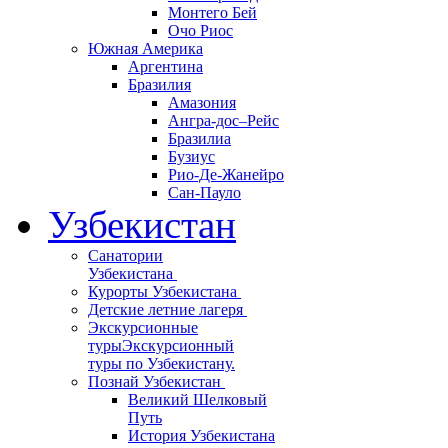
Монтего Бей
Очо Риос
Южная Америка
Аргентина
Бразилия
Амазония
Ангра-дос–Рейс
Бразилиа
Бузиус
Рио-Де-Жанейро
Сан-Пауло
Узбекистан
Санатории
Узбекистана
Курорты Узбекистана
Детские летние лагеря
Экскурсионные
туры
Экскурсионный
туры по Узбекистану.
Познай Узбекистан
Великий Шелковый
Путь
История Узбекистана