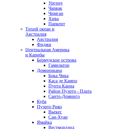
Ургенч
Чарвак
Чимган
Хива
Паркент
Тихий океан и
Австралия
Австралия
Фиджи
Центральная Америка
и Карибы
Бермудские острова
Гамильтон
Доминикана
Бока Чика
Каса де Кампо
Пунта Канна
Район Пуэрто - Плата
Санто-Доминго
Куба
Пуэрто Рико
Вьекес
Сан-Хуан
Ямайка
Вестморлэнд