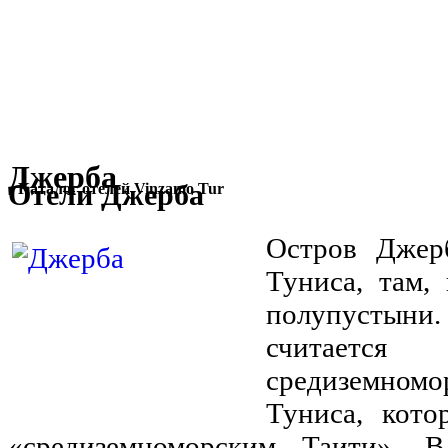
Джерба
Отели Джерба
Каталог отелей Vinzamo Tur
Остров Джер
Туниса, там,
полупустыни.
считает
средиземно
Туниса, кото
«средиземноморским Таити». 