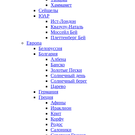
Хаммамет
Сейшелы
ЮАР
Ист-Лондон
Квазулу-Наталь
Моссейл Бей
Плеттенберг Бей
Европа
Белоруссия
Болгария
Албена
Банско
Золотые Пески
Солнечный день
Солнечный берег
Царево
Германия
Греция
Афины
Ираклион
Крит
Корфу
Родос
Салоники