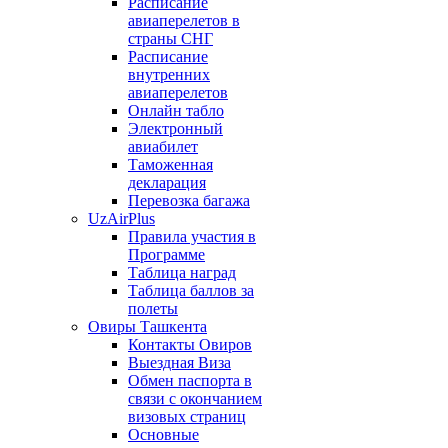
Расписание
авиаперелетов в
страны СНГ
Расписание
внутренних
авиаперелетов
Онлайн табло
Электронный
авиабилет
Таможенная
декларация
Перевозка багажа
UzAirPlus
Правила участия в
Программе
Таблица наград
Таблица баллов за
полеты
Овиры Ташкента
Контакты Овиров
Выездная Виза
Обмен паспорта в
связи с окончанием
визовых страниц
Основные