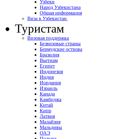
Узбеки
Народ Узбекистана
Общая информация
Виза в Узбекистан
Туристам
Визовая поддержка
Безвизовые страны
Бермудские острова
Бразилия
Вьетнам
Египет
Индонезия
Индия
Иордания
Израиль
Канада
Камбоджа
Китай
Кипр
Латвия
Малайзия
Мальдивы
ОАЭ
Польша