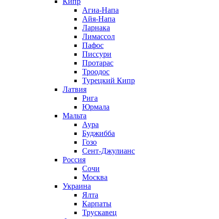
Кипр
Агиа-Напа
Айя-Напа
Ларнака
Лимассол
Пафос
Писсури
Протарас
Троодос
Турецкий Кипр
Латвия
Рига
Юрмала
Мальта
Аура
Буджибба
Гозо
Сент-Джулианс
Россия
Сочи
Москва
Украина
Ялта
Карпаты
Трускавец