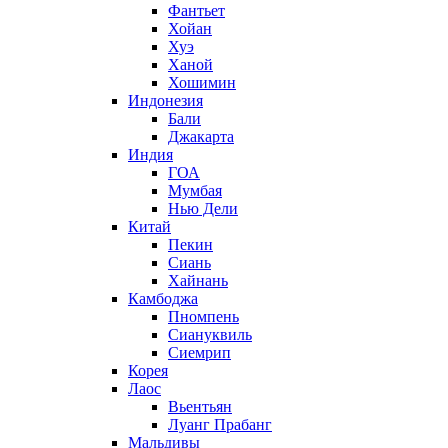
Фантьет
Хойан
Хуэ
Ханой
Хошимин
Индонезия
Бали
Джакарта
Индия
ГОА
Мумбая
Нью Дели
Китай
Пекин
Сиань
Хайнань
Камбоджа
Пномпень
Сиануквиль
Сиемрип
Корея
Лаос
Вьентьян
Луанг Прабанг
Мальдивы