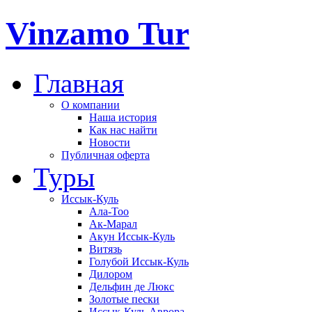
Vinzamo Tur
Главная
О компании
Наша история
Как нас найти
Новости
Публичная оферта
Туры
Иссык-Куль
Ала-Тоо
Ак-Марал
Акун Иссык-Куль
Витязь
Голубой Иссык-Куль
Дилором
Дельфин де Люкс
Золотые пески
Иссык-Куль Аврора