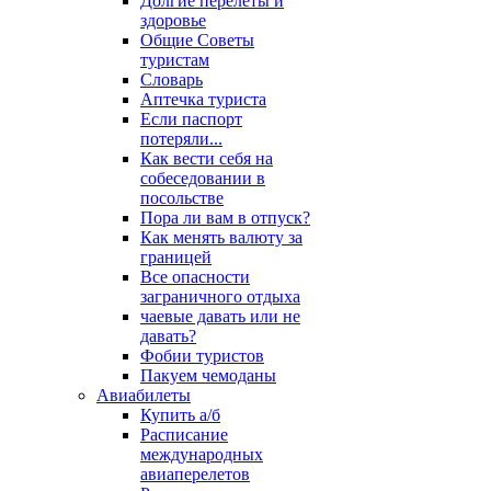
Долгие перелеты и
здоровье
Общие Советы
туристам
Словарь
Аптечка туриста
Если паспорт
потеряли...
Как вести себя на
собеседовании в
посольстве
Пора ли вам в отпуск?
Как менять валюту за
границей
Все опасности
заграничного отдыха
чаевые давать или не
давать?
Фобии туристов
Пакуем чемоданы
Авиабилеты
Купить а/б
Расписание
международных
авиаперелетов