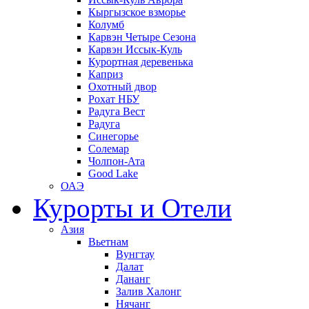
Кыргызское взморье
Колумб
Карвэн Четыре Сезона
Карвэн Иссык-Куль
Курортная деревенька
Каприз
Охотный двор
Рохат НБУ
Радуга Вест
Радуга
Синегорье
Солемар
Чолпон-Ата
Good Lake
ОАЭ
Курорты и Отели
Азия
Вьетнам
Вунгтау
Далат
Дананг
Залив Халонг
Нячанг