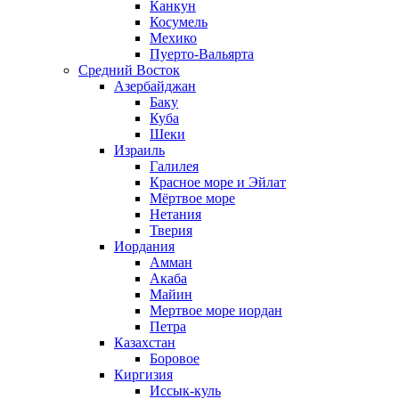
Канкун
Косумель
Мехико
Пуерто-Вальярта
Средний Восток
Азербайджан
Баку
Куба
Шеки
Израиль
Галилея
Красное море и Эйлат
Мёртвое море
Нетания
Тверия
Иордания
Амман
Акаба
Майин
Мертвое море иордан
Петра
Казахстан
Боровое
Киргизия
Иссык-куль