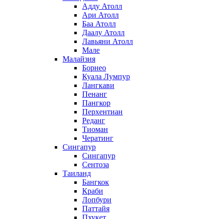
Адду Атолл
Ари Атолл
Баа Атолл
Даалу Атолл
Лавьяни Атолл
Мале
Малайзия
Борнео
Куала Лумпур
Лангкави
Пенанг
Пангкор
Перхентиан
Реданг
Тиоман
Чератинг
Сингапур
Сингапур
Сентоза
Таиланд
Бангкок
Краби
Лопбури
Паттайя
Пхукет