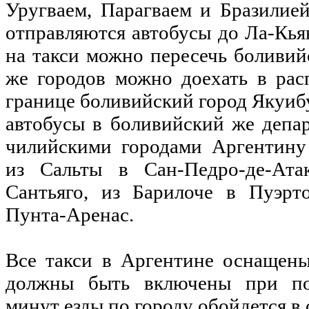
Уругваем, Парагваем и Бразилие
отправляются автобусы до Ла-Кья
на такси можно пересечь боливий
же городов можно доехать в ра
границе боливийский город Якуибу
автобусы в боливийский же депа
чилийскими городами Аргентину
из Сальты в Сан-Педро-де-Ат
Сантьяго, из Барилоче в Пуэрт
Пунта-Аренас.
Все такси в Аргентине оснащены
должны быть включены при по
минут езды по городу обойдется в 