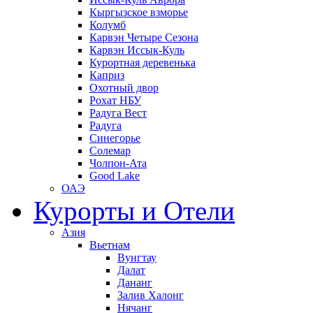
Кыргызское взморье
Колумб
Карвэн Четыре Сезона
Карвэн Иссык-Куль
Курортная деревенька
Каприз
Охотный двор
Рохат НБУ
Радуга Вест
Радуга
Синегорье
Солемар
Чолпон-Ата
Good Lake
ОАЭ
Курорты и Отели
Азия
Вьетнам
Вунгтау
Далат
Дананг
Залив Халонг
Нячанг