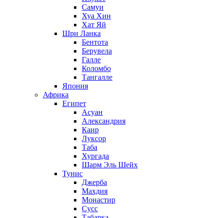
Самуи
Хуа Хин
Хат Яй
Шри Ланка
Бентота
Берувела
Галле
Коломбо
Тангалле
Япония
Африка
Египет
Асуан
Александрия
Каир
Луксор
Таба
Хургада
Шарм Эль Шейх
Тунис
Джерба
Махдия
Монастир
Сусс
Табарка