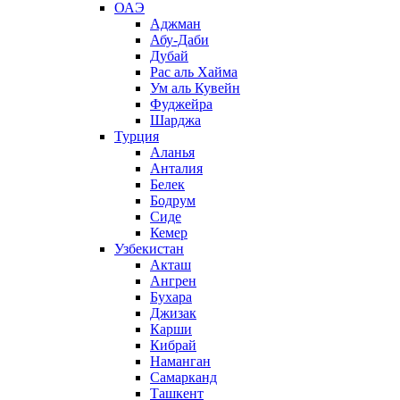
ОАЭ
Аджман
Абу-Даби
Дубай
Рас аль Хайма
Ум аль Кувейн
Фуджейра
Шарджа
Турция
Аланья
Анталия
Белек
Бодрум
Сиде
Кемер
Узбекистан
Акташ
Ангрен
Бухара
Джизак
Карши
Кибрай
Наманган
Самарканд
Ташкент