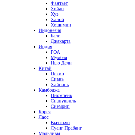
Фантьет
Хойан
Хуэ
Ханой
Хошимин
Индонезия
Бали
Джакарта
Индия
ГОА
Мумбая
Нью Дели
Китай
Пекин
Сиань
Хайнань
Камбоджа
Пномпень
Сиануквиль
Сиемрип
Корея
Лаос
Вьентьян
Луанг Прабанг
Мальдивы