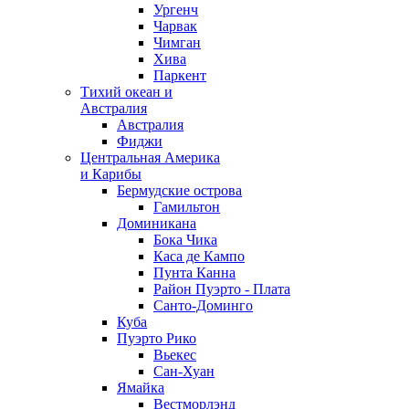
Ургенч
Чарвак
Чимган
Хива
Паркент
Тихий океан и
Австралия
Австралия
Фиджи
Центральная Америка
и Карибы
Бермудские острова
Гамильтон
Доминикана
Бока Чика
Каса де Кампо
Пунта Канна
Район Пуэрто - Плата
Санто-Доминго
Куба
Пуэрто Рико
Вьекес
Сан-Хуан
Ямайка
Вестморлэнд