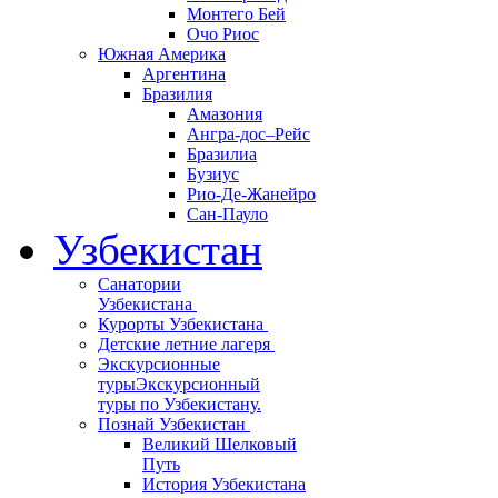
Монтего Бей
Очо Риос
Южная Америка
Аргентина
Бразилия
Амазония
Ангра-дос–Рейс
Бразилиа
Бузиус
Рио-Де-Жанейро
Сан-Пауло
Узбекистан
Санатории
Узбекистана
Курорты Узбекистана
Детские летние лагеря
Экскурсионные
туры
Экскурсионный
туры по Узбекистану.
Познай Узбекистан
Великий Шелковый
Путь
История Узбекистана