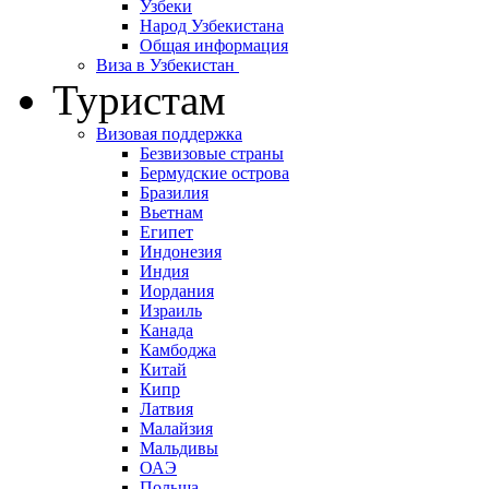
Узбеки
Народ Узбекистана
Общая информация
Виза в Узбекистан
Туристам
Визовая поддержка
Безвизовые страны
Бермудские острова
Бразилия
Вьетнам
Египет
Индонезия
Индия
Иордания
Израиль
Канада
Камбоджа
Китай
Кипр
Латвия
Малайзия
Мальдивы
ОАЭ
Польша