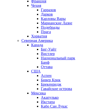
Франция
Чехия
Гаррахов
Дарков
Карловы Вары
Марианские Лазне
Подебрады
Прага
Хорватия
Северная Америка
Канада
Биг-Уайт
Вистлер
Национальный парк
Банф
Оттава
США
Аспен
Бивер Крик
Брекенридж
Гавайские острова
Мексика
Акапулько
Икстапа
Кабо Сан Лукас