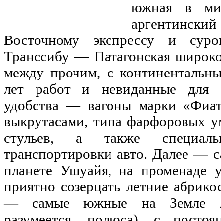
южная в мир
аргентински
Восточному экспрессу и суро
Транссибу — Патагонская широко
между прочим, с континентальны
лет работ и невиданные для 
удобства — вагоны марки «Фиат
выкрутасами, типа фарфоровых у
стульев, а также специал
транспортировки авто. Далее — 
планете Ушуайя, на променаде у
приятно созерцать летние абрико
— самые южные на Земле ле
разумеется, полюса), с посто