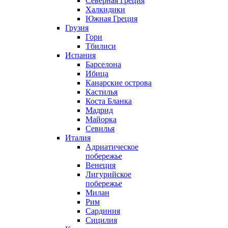
Северная Греция
Халкидики
Южная Греция
Грузия
Гори
Тбилиси
Испания
Барселона
Ибица
Канарские острова
Кастилья
Коста Бланка
Мадрид
Майорка
Севилья
Италия
Адриатическое
побережье
Венеция
Лигурийское
побережье
Милан
Рим
Сардиния
Сицилия