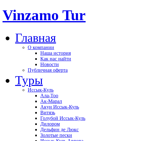
Vinzamo Tur
Главная
О компании
Наша история
Как нас найти
Новости
Публичная оферта
Туры
Иссык-Куль
Ала-Тоо
Ак-Марал
Акун Иссык-Куль
Витязь
Голубой Иссык-Куль
Дилором
Дельфин де Люкс
Золотые пески
Иссык-Куль Аврора