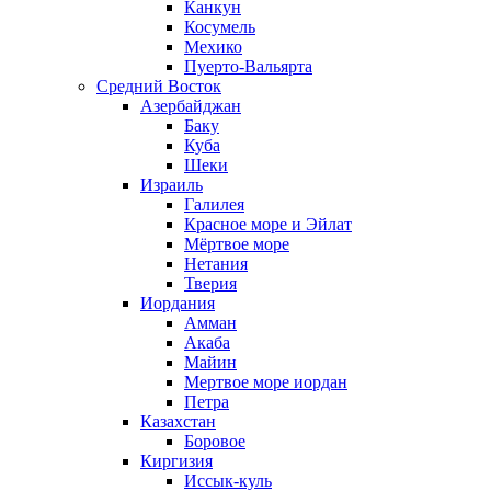
Канкун
Косумель
Мехико
Пуерто-Вальярта
Средний Восток
Азербайджан
Баку
Куба
Шеки
Израиль
Галилея
Красное море и Эйлат
Мёртвое море
Нетания
Тверия
Иордания
Амман
Акаба
Майин
Мертвое море иордан
Петра
Казахстан
Боровое
Киргизия
Иссык-куль