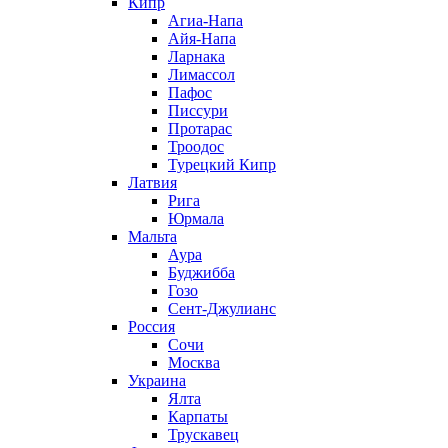
Кипр
Агиа-Напа
Айя-Напа
Ларнака
Лимассол
Пафос
Писсури
Протарас
Троодос
Турецкий Кипр
Латвия
Рига
Юрмала
Мальта
Аура
Буджибба
Гозо
Сент-Джулианс
Россия
Сочи
Москва
Украина
Ялта
Карпаты
Трускавец