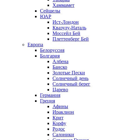
Хаммамет
Сейшелы
ЮАР
Ист-Лондон
Квазулу-Наталь
Моссейл Бей
Плеттенберг Бей
Европа
Белоруссия
Болгария
Албена
Банско
Золотые Пески
Солнечный день
Солнечный берег
Царево
Германия
Греция
Афины
Ираклион
Крит
Корфу
Родос
Салоники