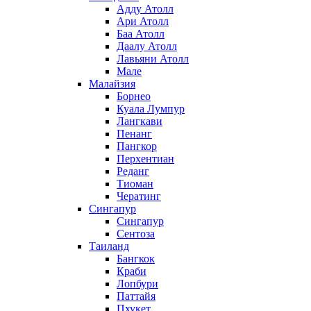
Адду Атолл
Ари Атолл
Баа Атолл
Даалу Атолл
Лавьяни Атолл
Мале
Малайзия
Борнео
Куала Лумпур
Лангкави
Пенанг
Пангкор
Перхентиан
Реданг
Тиоман
Чератинг
Сингапур
Сингапур
Сентоза
Таиланд
Бангкок
Краби
Лопбури
Паттайя
Пхукет