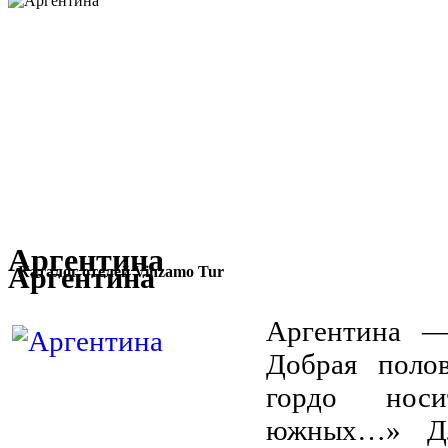
Аргентина
Аргентина
Каталог отелей Vinzamo Tur
Аргентина —
Добрая поло
гордо нос
южных…» Дл