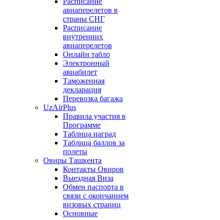
Расписание
авиаперелетов в
страны СНГ
Расписание
внутренних
авиаперелетов
Онлайн табло
Электронный
авиабилет
Таможенная
декларация
Перевозка багажа
UzAirPlus
Правила участия в
Программе
Таблица наград
Таблица баллов за
полеты
Овиры Ташкента
Контакты Овиров
Выездная Виза
Обмен паспорта в
связи с окончанием
визовых страниц
Основные