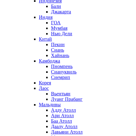
Индонезия
Бали
Джакарта
Индия
ГОА
Мумбая
Нью Дели
Китай
Пекин
Сиань
Хайнань
Камбоджа
Пномпень
Сиануквиль
Сиемрип
Корея
Лаос
Вьентьян
Луанг Прабанг
Мальдивы
Адду Атолл
Ари Атолл
Баа Атолл
Даалу Атолл
Лавьяни Атолл