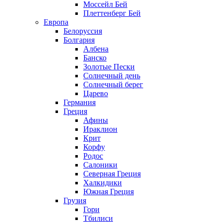
Моссейл Бей
Плеттенберг Бей
Европа
Белоруссия
Болгария
Албена
Банско
Золотые Пески
Солнечный день
Солнечный берег
Царево
Германия
Греция
Афины
Ираклион
Крит
Корфу
Родос
Салоники
Северная Греция
Халкидики
Южная Греция
Грузия
Гори
Тбилиси