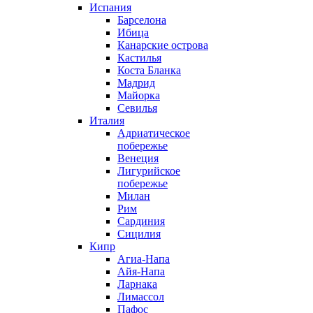
Испания
Барселона
Ибица
Канарские острова
Кастилья
Коста Бланка
Мадрид
Майорка
Севилья
Италия
Адриатическое
побережье
Венеция
Лигурийское
побережье
Милан
Рим
Сардиния
Сицилия
Кипр
Агиа-Напа
Айя-Напа
Ларнака
Лимассол
Пафос