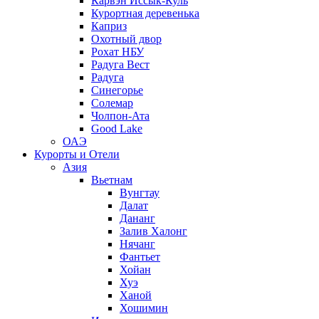
Карвэн Иссык-Куль
Курортная деревенька
Каприз
Охотный двор
Рохат НБУ
Радуга Вест
Радуга
Синегорье
Солемар
Чолпон-Ата
Good Lake
ОАЭ
Курорты и Отели
Азия
Вьетнам
Вунгтау
Далат
Дананг
Залив Халонг
Нячанг
Фантьет
Хойан
Хуэ
Ханой
Хошимин