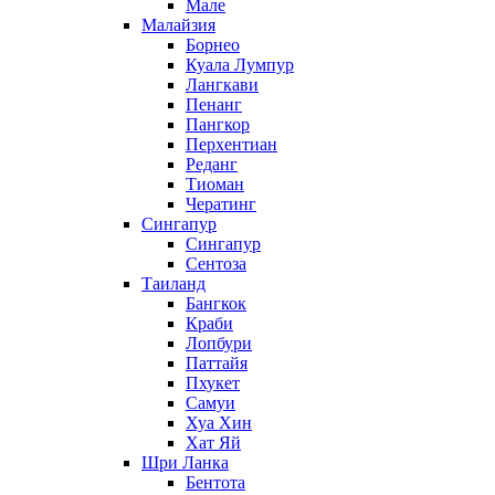
Мале
Малайзия
Борнео
Куала Лумпур
Лангкави
Пенанг
Пангкор
Перхентиан
Реданг
Тиоман
Чератинг
Сингапур
Сингапур
Сентоза
Таиланд
Бангкок
Краби
Лопбури
Паттайя
Пхукет
Самуи
Хуа Хин
Хат Яй
Шри Ланка
Бентота