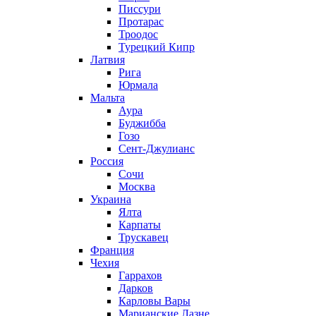
Писсури
Протарас
Троодос
Турецкий Кипр
Латвия
Рига
Юрмала
Мальта
Аура
Буджибба
Гозо
Сент-Джулианс
Россия
Сочи
Москва
Украина
Ялта
Карпаты
Трускавец
Франция
Чехия
Гаррахов
Дарков
Карловы Вары
Марианские Лазне