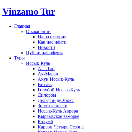
Vinzamo Tur
Главная
О компании
Наша история
Как нас найти
Новости
Публичная оферта
Туры
Иссык-Куль
Ала-Тоо
Ак-Марал
Акун Иссык-Куль
Витязь
Голубой Иссык-Куль
Дилором
Дельфин де Люкс
Золотые пески
Иссык-Куль Аврора
Кыргызское взморье
Колумб
Карвэн Четыре Сезона