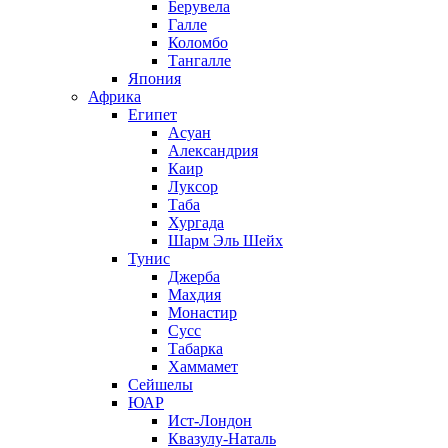
Берувела
Галле
Коломбо
Тангалле
Япония
Африка
Египет
Асуан
Александрия
Каир
Луксор
Таба
Хургада
Шарм Эль Шейх
Тунис
Джерба
Махдия
Монастир
Сусс
Табарка
Хаммамет
Сейшелы
ЮАР
Ист-Лондон
Квазулу-Наталь