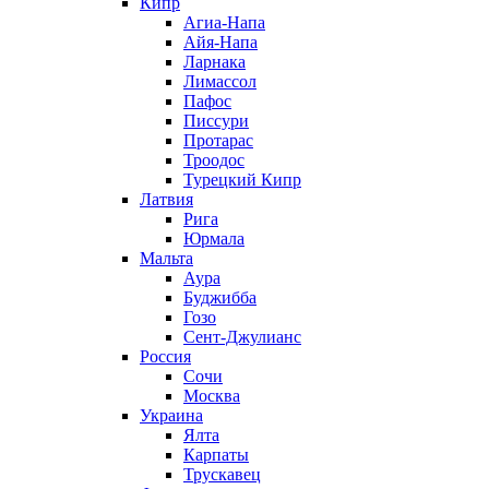
Кипр
Агиа-Напа
Айя-Напа
Ларнака
Лимассол
Пафос
Писсури
Протарас
Троодос
Турецкий Кипр
Латвия
Рига
Юрмала
Мальта
Аура
Буджибба
Гозо
Сент-Джулианс
Россия
Сочи
Москва
Украина
Ялта
Карпаты
Трускавец