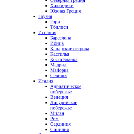
Северная Греция
Халкидики
Южная Греция
Грузия
Гори
Тбилиси
Испания
Барселона
Ибица
Канарские острова
Кастилья
Коста Бланка
Мадрид
Майорка
Севилья
Италия
Адриатическое
побережье
Венеция
Лигурийское
побережье
Милан
Рим
Сардиния
Сицилия