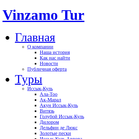
Vinzamo Tur
Главная
О компании
Наша история
Как нас найти
Новости
Публичная оферта
Туры
Иссык-Куль
Ала-Тоо
Ак-Марал
Акун Иссык-Куль
Витязь
Голубой Иссык-Куль
Дилором
Дельфин де Люкс
Золотые пески
Иссык-Куль Аврора