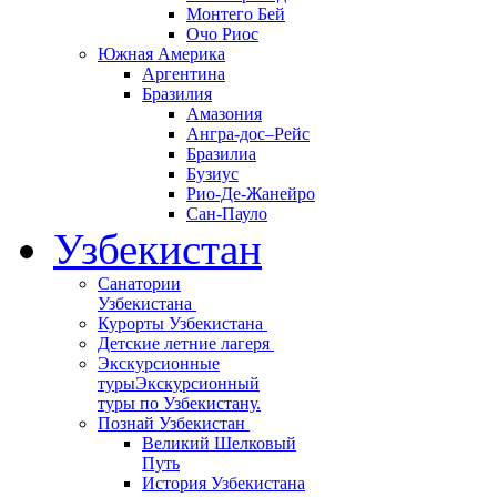
Монтего Бей
Очо Риос
Южная Америка
Аргентина
Бразилия
Амазония
Ангра-дос–Рейс
Бразилиа
Бузиус
Рио-Де-Жанейро
Сан-Пауло
Узбекистан
Санатории
Узбекистана
Курорты Узбекистана
Детские летние лагеря
Экскурсионные
туры
Экскурсионный
туры по Узбекистану.
Познай Узбекистан
Великий Шелковый
Путь
История Узбекистана