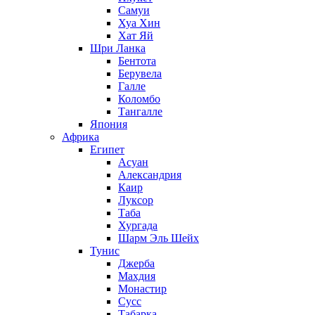
Самуи
Хуа Хин
Хат Яй
Шри Ланка
Бентота
Берувела
Галле
Коломбо
Тангалле
Япония
Африка
Египет
Асуан
Александрия
Каир
Луксор
Таба
Хургада
Шарм Эль Шейх
Тунис
Джерба
Махдия
Монастир
Сусс
Табарка