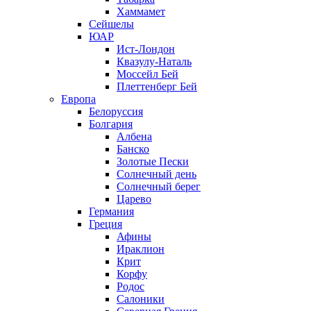
Хаммамет
Сейшелы
ЮАР
Ист-Лондон
Квазулу-Наталь
Моссейл Бей
Плеттенберг Бей
Европа
Белоруссия
Болгария
Албена
Банско
Золотые Пески
Солнечный день
Солнечный берег
Царево
Германия
Греция
Афины
Ираклион
Крит
Корфу
Родос
Салоники