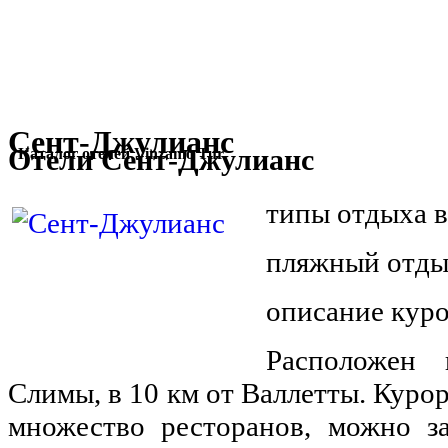
Сент-Джулианс
Отели Сент-Джулианс
Каталог отелей Vinzamo Tur
типы отдыха в
пляжный отд
описание кур
Расположен 
Слимы, в 10 км от Валлетты. Курор
множество ресторанов, можно за