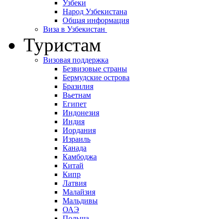
Узбеки
Народ Узбекистана
Общая информация
Виза в Узбекистан
Туристам
Визовая поддержка
Безвизовые страны
Бермудские острова
Бразилия
Вьетнам
Египет
Индонезия
Индия
Иордания
Израиль
Канада
Камбоджа
Китай
Кипр
Латвия
Малайзия
Мальдивы
ОАЭ
Польша