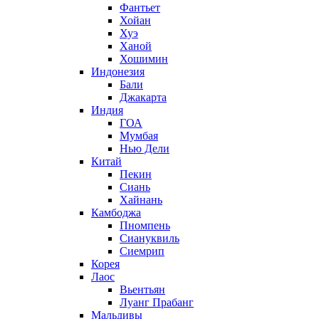
Фантьет
Хойан
Хуэ
Ханой
Хошимин
Индонезия
Бали
Джакарта
Индия
ГОА
Мумбая
Нью Дели
Китай
Пекин
Сиань
Хайнань
Камбоджа
Пномпень
Сиануквиль
Сиемрип
Корея
Лаос
Вьентьян
Луанг Прабанг
Мальдивы