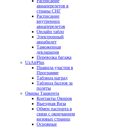
Расписание
авиаперелетов в
страны СНГ
Расписание
внутренних
авиаперелетов
Онлайн табло
Электронный
авиабилет
Таможенная
декларация
Перевозка багажа
UzAirPlus
Правила участия в
Программе
Таблица наград
Таблица баллов за
полеты
Овиры Ташкента
Контакты Овиров
Выездная Виза
Обмен паспорта в
связи с окончанием
визовых страниц
Основные