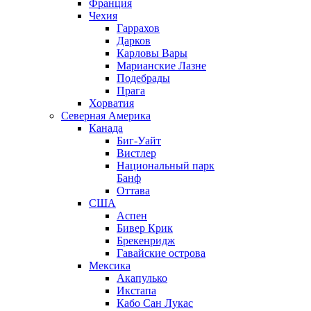
Франция
Чехия
Гаррахов
Дарков
Карловы Вары
Марианские Лазне
Подебрады
Прага
Хорватия
Северная Америка
Канада
Биг-Уайт
Вистлер
Национальный парк
Банф
Оттава
США
Аспен
Бивер Крик
Брекенридж
Гавайские острова
Мексика
Акапулько
Икстапа
Кабо Сан Лукас