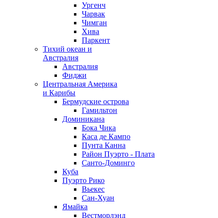
Ургенч
Чарвак
Чимган
Хива
Паркент
Тихий океан и
Австралия
Австралия
Фиджи
Центральная Америка
и Карибы
Бермудские острова
Гамильтон
Доминикана
Бока Чика
Каса де Кампо
Пунта Канна
Район Пуэрто - Плата
Санто-Доминго
Куба
Пуэрто Рико
Вьекес
Сан-Хуан
Ямайка
Вестморлэнд