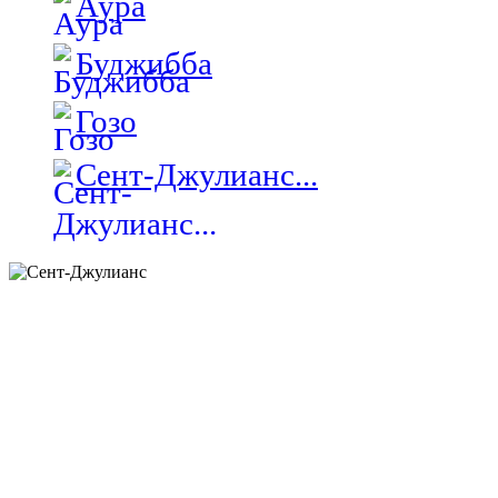
Аура
Буджибба
Гозо
Сент-Джулианс...