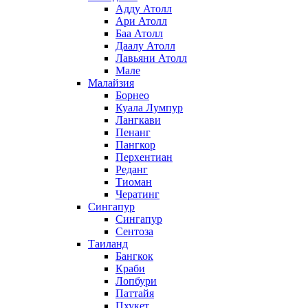
Адду Атолл
Ари Атолл
Баа Атолл
Даалу Атолл
Лавьяни Атолл
Мале
Малайзия
Борнео
Куала Лумпур
Лангкави
Пенанг
Пангкор
Перхентиан
Реданг
Тиоман
Чератинг
Сингапур
Сингапур
Сентоза
Таиланд
Бангкок
Краби
Лопбури
Паттайя
Пхукет