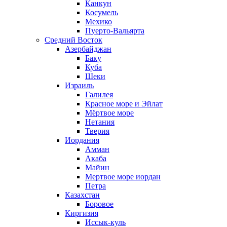
Канкун
Косумель
Мехико
Пуерто-Вальярта
Средний Восток
Азербайджан
Баку
Куба
Шеки
Израиль
Галилея
Красное море и Эйлат
Мёртвое море
Нетания
Тверия
Иордания
Амман
Акаба
Майин
Мертвое море иордан
Петра
Казахстан
Боровое
Киргизия
Иссык-куль