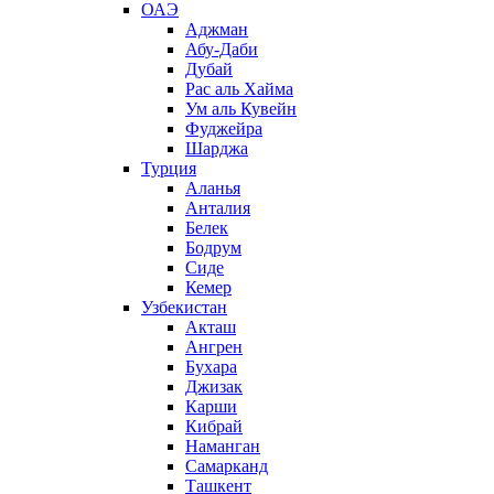
ОАЭ
Аджман
Абу-Даби
Дубай
Рас аль Хайма
Ум аль Кувейн
Фуджейра
Шарджа
Турция
Аланья
Анталия
Белек
Бодрум
Сиде
Кемер
Узбекистан
Акташ
Ангрен
Бухара
Джизак
Карши
Кибрай
Наманган
Самарканд
Ташкент