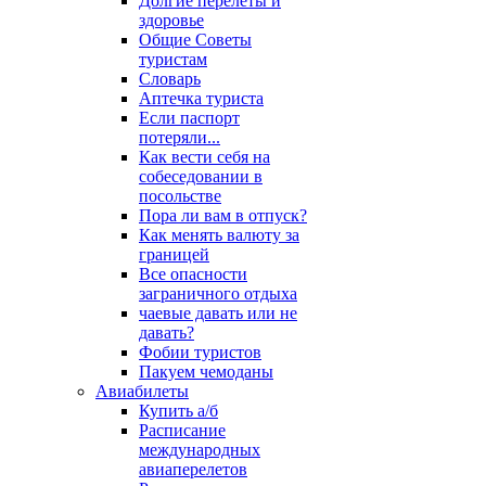
Долгие перелеты и
здоровье
Общие Советы
туристам
Словарь
Аптечка туриста
Если паспорт
потеряли...
Как вести себя на
собеседовании в
посольстве
Пора ли вам в отпуск?
Как менять валюту за
границей
Все опасности
заграничного отдыха
чаевые давать или не
давать?
Фобии туристов
Пакуем чемоданы
Авиабилеты
Купить а/б
Расписание
международных
авиаперелетов