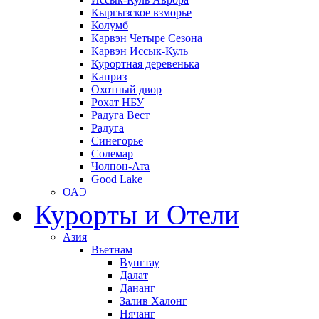
Кыргызское взморье
Колумб
Карвэн Четыре Сезона
Карвэн Иссык-Куль
Курортная деревенька
Каприз
Охотный двор
Рохат НБУ
Радуга Вест
Радуга
Синегорье
Солемар
Чолпон-Ата
Good Lake
ОАЭ
Курорты и Отели
Азия
Вьетнам
Вунгтау
Далат
Дананг
Залив Халонг
Нячанг