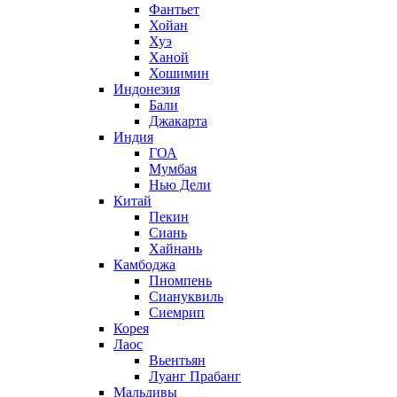
Фантьет
Хойан
Хуэ
Ханой
Хошимин
Индонезия
Бали
Джакарта
Индия
ГОА
Мумбая
Нью Дели
Китай
Пекин
Сиань
Хайнань
Камбоджа
Пномпень
Сиануквиль
Сиемрип
Корея
Лаос
Вьентьян
Луанг Прабанг
Мальдивы