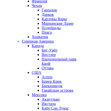
Франция
Чехия
Гаррахов
Дарков
Карловы Вары
Марианские Лазне
Подебрады
Прага
Хорватия
Северная Америка
Канада
Биг-Уайт
Вистлер
Национальный парк
Банф
Оттава
США
Аспен
Бивер Крик
Брекенридж
Гавайские острова
Мексика
Акапулько
Икстапа
Кабо Сан Лукас