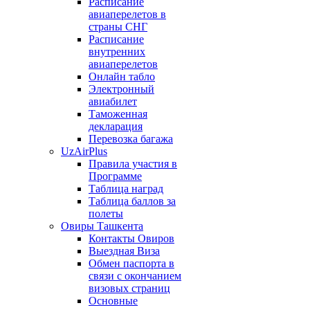
Расписание
авиаперелетов в
страны СНГ
Расписание
внутренних
авиаперелетов
Онлайн табло
Электронный
авиабилет
Таможенная
декларация
Перевозка багажа
UzAirPlus
Правила участия в
Программе
Таблица наград
Таблица баллов за
полеты
Овиры Ташкента
Контакты Овиров
Выездная Виза
Обмен паспорта в
связи с окончанием
визовых страниц
Основные