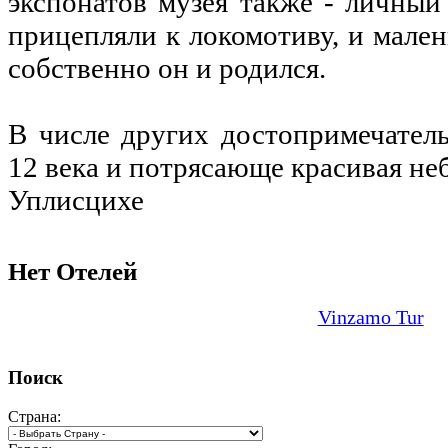
экспонатов музея также - личный
прицепляли к локомотиву, и мален
собственно он и родился.
В числе других достопримечател
12 века и потрясающе красивая не
Уплисцихе
Нет Отелей
Vinzamo Tur
Поиск
Страна: