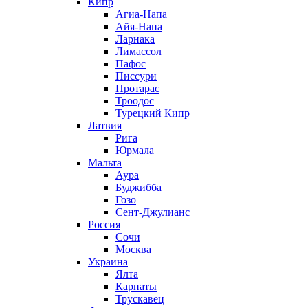
Кипр
Агиа-Напа
Айя-Напа
Ларнака
Лимассол
Пафос
Писсури
Протарас
Троодос
Турецкий Кипр
Латвия
Рига
Юрмала
Мальта
Аура
Буджибба
Гозо
Сент-Джулианс
Россия
Сочи
Москва
Украина
Ялта
Карпаты
Трускавец