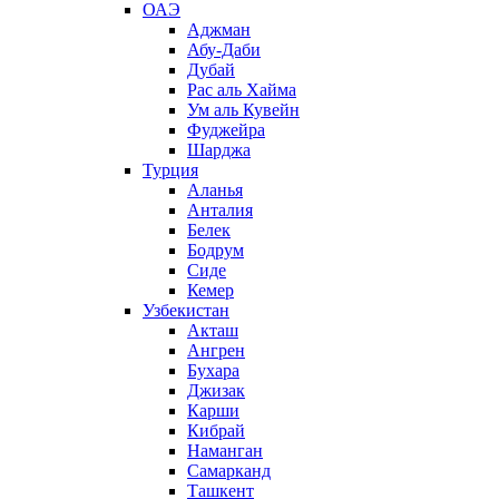
ОАЭ
Аджман
Абу-Даби
Дубай
Рас аль Хайма
Ум аль Кувейн
Фуджейра
Шарджа
Турция
Аланья
Анталия
Белек
Бодрум
Сиде
Кемер
Узбекистан
Акташ
Ангрен
Бухара
Джизак
Карши
Кибрай
Наманган
Самарканд
Ташкент