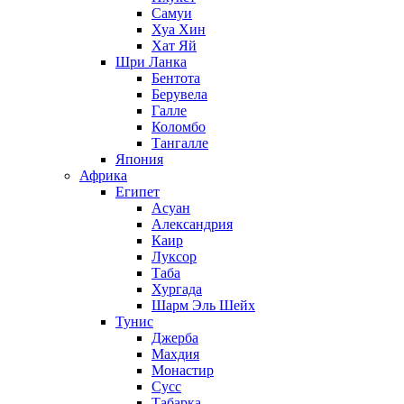
Самуи
Хуа Хин
Хат Яй
Шри Ланка
Бентота
Берувела
Галле
Коломбо
Тангалле
Япония
Африка
Египет
Асуан
Александрия
Каир
Луксор
Таба
Хургада
Шарм Эль Шейх
Тунис
Джерба
Махдия
Монастир
Сусс
Табарка