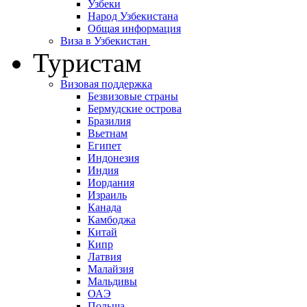
Узбеки
Народ Узбекистана
Общая информация
Виза в Узбекистан
Туристам
Визовая поддержка
Безвизовые страны
Бермудские острова
Бразилия
Вьетнам
Египет
Индонезия
Индия
Иордания
Израиль
Канада
Камбоджа
Китай
Кипр
Латвия
Малайзия
Мальдивы
ОАЭ
Польша