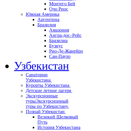
Монтего Бей
Очо Риос
Южная Америка
Аргентина
Бразилия
Амазония
Ангра-дос–Рейс
Бразилиа
Бузиус
Рио-Де-Жанейро
Сан-Пауло
Узбекистан
Санатории
Узбекистана
Курорты Узбекистана
Детские летние лагеря
Экскурсионные
туры
Экскурсионный
туры по Узбекистану.
Познай Узбекистан
Великий Шелковый
Путь
История Узбекистана