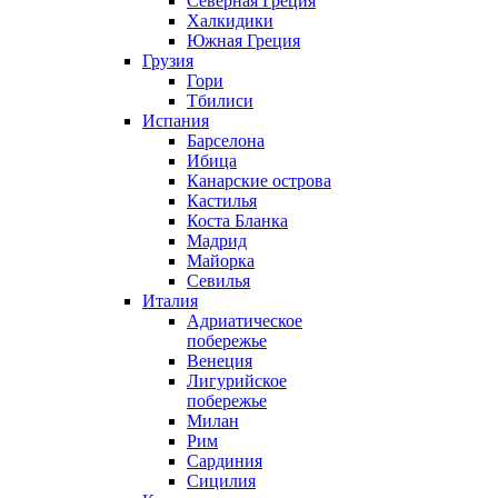
Северная Греция
Халкидики
Южная Греция
Грузия
Гори
Тбилиси
Испания
Барселона
Ибица
Канарские острова
Кастилья
Коста Бланка
Мадрид
Майорка
Севилья
Италия
Адриатическое
побережье
Венеция
Лигурийское
побережье
Милан
Рим
Сардиния
Сицилия