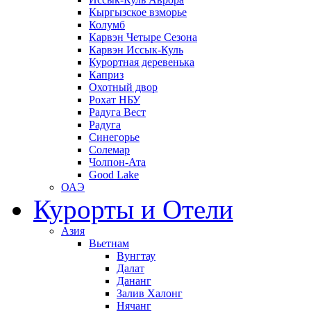
Кыргызское взморье
Колумб
Карвэн Четыре Сезона
Карвэн Иссык-Куль
Курортная деревенька
Каприз
Охотный двор
Рохат НБУ
Радуга Вест
Радуга
Синегорье
Солемар
Чолпон-Ата
Good Lake
ОАЭ
Курорты и Отели
Азия
Вьетнам
Вунгтау
Далат
Дананг
Залив Халонг
Нячанг