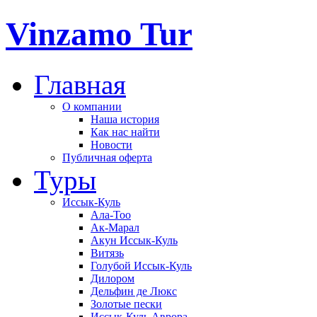
Vinzamo Tur
Главная
О компании
Наша история
Как нас найти
Новости
Публичная оферта
Туры
Иссык-Куль
Ала-Тоо
Ак-Марал
Акун Иссык-Куль
Витязь
Голубой Иссык-Куль
Дилором
Дельфин де Люкс
Золотые пески
Иссык-Куль Аврора