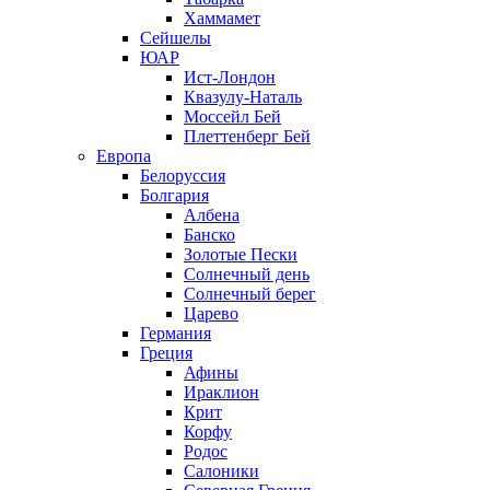
Хаммамет
Сейшелы
ЮАР
Ист-Лондон
Квазулу-Наталь
Моссейл Бей
Плеттенберг Бей
Европа
Белоруссия
Болгария
Албена
Банско
Золотые Пески
Солнечный день
Солнечный берег
Царево
Германия
Греция
Афины
Ираклион
Крит
Корфу
Родос
Салоники