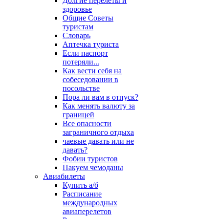
Долгие перелеты и
здоровье
Общие Советы
туристам
Словарь
Аптечка туриста
Если паспорт
потеряли...
Как вести себя на
собеседовании в
посольстве
Пора ли вам в отпуск?
Как менять валюту за
границей
Все опасности
заграничного отдыха
чаевые давать или не
давать?
Фобии туристов
Пакуем чемоданы
Авиабилеты
Купить а/б
Расписание
международных
авиаперелетов