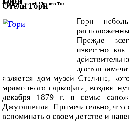
Гори
Отели Гори
Каталог отелей Vinzamo Tur
Гори – неболь
расположенн
Прежде все
известно как
действит
достоприме
является дом-музей Сталина, ко
мраморного саркофага, воздвигнут
декабря 1879 г. в семье сапо
Джугашвили. Примечательно, что 
вспоминать о своем детстве и наве