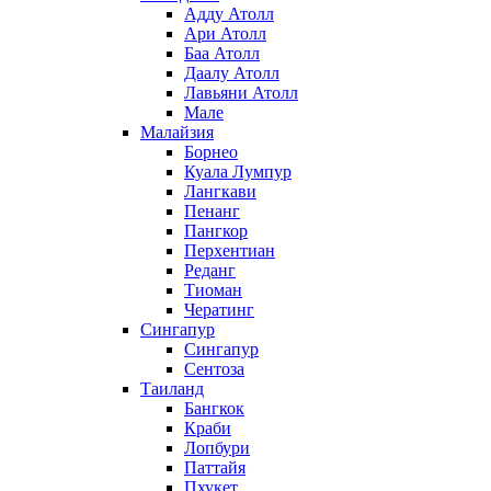
Адду Атолл
Ари Атолл
Баа Атолл
Даалу Атолл
Лавьяни Атолл
Мале
Малайзия
Борнео
Куала Лумпур
Лангкави
Пенанг
Пангкор
Перхентиан
Реданг
Тиоман
Чератинг
Сингапур
Сингапур
Сентоза
Таиланд
Бангкок
Краби
Лопбури
Паттайя
Пхукет