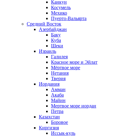
Канкун
Косумель
Мехико
Пуерто-Вальярта
Средний Восток
Азербайджан
Баку
Куба
Шеки
Израиль
Галилея
Красное море и Эйлат
Мёртвое море
Нетания
Тверия
Иордания
Амман
Акаба
Майин
Мертвое море иордан
Петра
Казахстан
Боровое
Киргизия
Иссык-куль