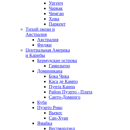
Ургенч
Чарвак
Чимган
Хива
Паркент
Тихий океан и
Австралия
Австралия
Фиджи
Центральная Америка
и Карибы
Бермудские острова
Гамильтон
Доминикана
Бока Чика
Каса де Кампо
Пунта Канна
Район Пуэрто - Плата
Санто-Доминго
Куба
Пуэрто Рико
Вьекес
Сан-Хуан
Ямайка
Вестморлэнд