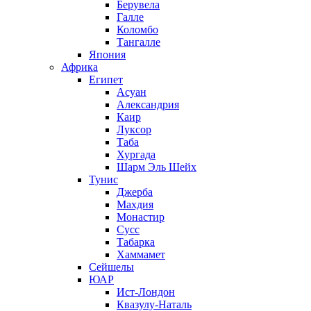
Берувела
Галле
Коломбо
Тангалле
Япония
Африка
Египет
Асуан
Александрия
Каир
Луксор
Таба
Хургада
Шарм Эль Шейх
Тунис
Джерба
Махдия
Монастир
Сусс
Табарка
Хаммамет
Сейшелы
ЮАР
Ист-Лондон
Квазулу-Наталь