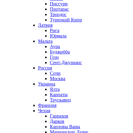
Писсури
Протарас
Троодос
Турецкий Кипр
Латвия
Рига
Юрмала
Мальта
Аура
Буджибба
Гозо
Сент-Джулианс
Россия
Сочи
Москва
Украина
Ялта
Карпаты
Трускавец
Франция
Чехия
Гаррахов
Дарков
Карловы Вары
Марианские Лазне