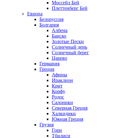
Моссейл Бей
Плеттенберг Бей
Европа
Белоруссия
Болгария
Албена
Банско
Золотые Пески
Солнечный день
Солнечный берег
Царево
Германия
Греция
Афины
Ираклион
Крит
Корфу
Родос
Салоники
Северная Греция
Халкидики
Южная Греция
Грузия
Гори
Тбилиси