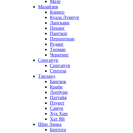
Мале
Малайзия
Борнео
Куала Лумпур
Лангкави
Пенанг
Пангкор
Перхентиан
Реданг
Тиоман
Чератинг
Сингапур
Сингапур
Сентоза
Таиланд
Бангкок
Краби
Лопбури
Паттайя
Пхукет
Самуи
Хуа Хин
Хат Яй
Шри Ланка
Бентота