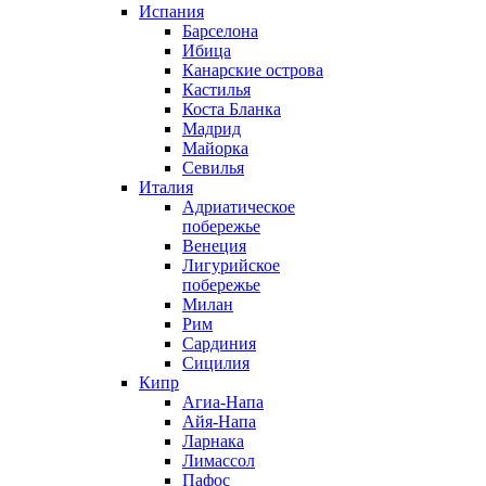
Испания
Барселона
Ибица
Канарские острова
Кастилья
Коста Бланка
Мадрид
Майорка
Севилья
Италия
Адриатическое
побережье
Венеция
Лигурийское
побережье
Милан
Рим
Сардиния
Сицилия
Кипр
Агиа-Напа
Айя-Напа
Ларнака
Лимассол
Пафос