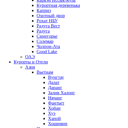
Карвэн Иссык-Куль
Курортная деревенька
Каприз
Охотный двор
Рохат НБУ
Радуга Вест
Радуга
Синегорье
Солемар
Чолпон-Ата
Good Lake
ОАЭ
Курорты и Отели
Азия
Вьетнам
Вунгтау
Далат
Дананг
Залив Халонг
Нячанг
Фантьет
Хойан
Хуэ
Ханой
Хошимин