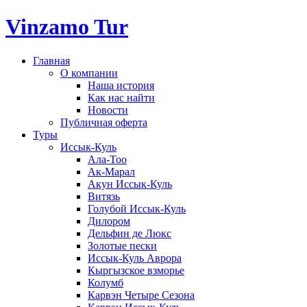
Vinzamo Tur
Главная
О компании
Наша история
Как нас найти
Новости
Публичная оферта
Туры
Иссык-Куль
Ала-Тоо
Ак-Марал
Акун Иссык-Куль
Витязь
Голубой Иссык-Куль
Дилором
Дельфин де Люкс
Золотые пески
Иссык-Куль Аврора
Кыргызское взморье
Колумб
Карвэн Четыре Сезона