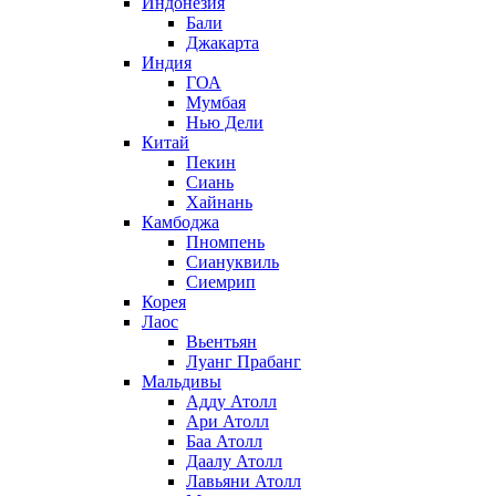
Индонезия
Бали
Джакарта
Индия
ГОА
Мумбая
Нью Дели
Китай
Пекин
Сиань
Хайнань
Камбоджа
Пномпень
Сиануквиль
Сиемрип
Корея
Лаос
Вьентьян
Луанг Прабанг
Мальдивы
Адду Атолл
Ари Атолл
Баа Атолл
Даалу Атолл
Лавьяни Атолл