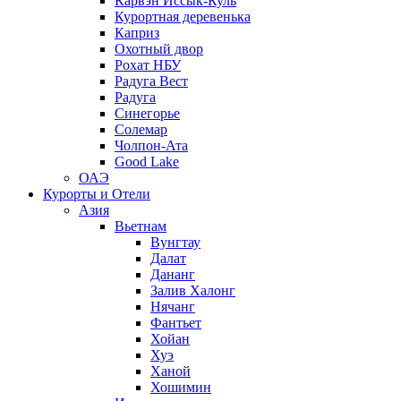
Карвэн Иссык-Куль
Курортная деревенька
Каприз
Охотный двор
Рохат НБУ
Радуга Вест
Радуга
Синегорье
Солемар
Чолпон-Ата
Good Lake
ОАЭ
Курорты и Отели
Азия
Вьетнам
Вунгтау
Далат
Дананг
Залив Халонг
Нячанг
Фантьет
Хойан
Хуэ
Ханой
Хошимин