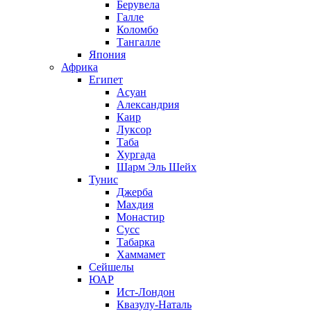
Берувела
Галле
Коломбо
Тангалле
Япония
Африка
Египет
Асуан
Александрия
Каир
Луксор
Таба
Хургада
Шарм Эль Шейх
Тунис
Джерба
Махдия
Монастир
Сусс
Табарка
Хаммамет
Сейшелы
ЮАР
Ист-Лондон
Квазулу-Наталь