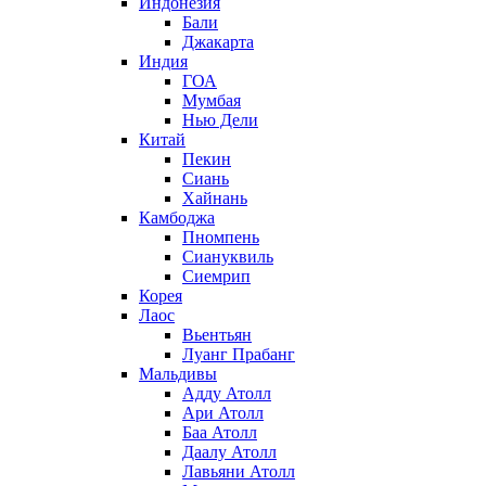
Индонезия
Бали
Джакарта
Индия
ГОА
Мумбая
Нью Дели
Китай
Пекин
Сиань
Хайнань
Камбоджа
Пномпень
Сиануквиль
Сиемрип
Корея
Лаос
Вьентьян
Луанг Прабанг
Мальдивы
Адду Атолл
Ари Атолл
Баа Атолл
Даалу Атолл
Лавьяни Атолл