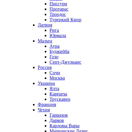
Писсури
Протарас
Троодос
Турецкий Кипр
Латвия
Рига
Юрмала
Мальта
Аура
Буджибба
Гозо
Сент-Джулианс
Россия
Сочи
Москва
Украина
Ялта
Карпаты
Трускавец
Франция
Чехия
Гаррахов
Дарков
Карловы Вары
Марианские Лазне