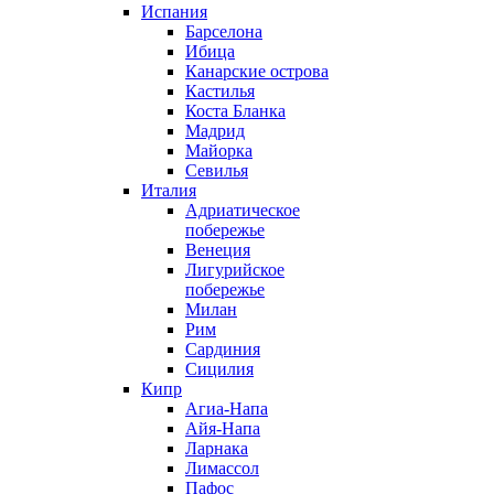
Испания
Барселона
Ибица
Канарские острова
Кастилья
Коста Бланка
Мадрид
Майорка
Севилья
Италия
Адриатическое
побережье
Венеция
Лигурийское
побережье
Милан
Рим
Сардиния
Сицилия
Кипр
Агиа-Напа
Айя-Напа
Ларнака
Лимассол
Пафос