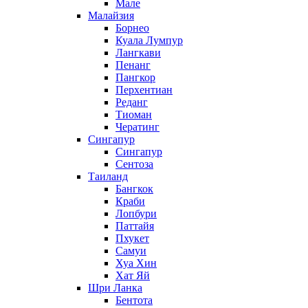
Мале
Малайзия
Борнео
Куала Лумпур
Лангкави
Пенанг
Пангкор
Перхентиан
Реданг
Тиоман
Чератинг
Сингапур
Сингапур
Сентоза
Таиланд
Бангкок
Краби
Лопбури
Паттайя
Пхукет
Самуи
Хуа Хин
Хат Яй
Шри Ланка
Бентота