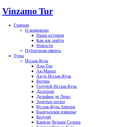
Vinzamo Tur
Главная
О компании
Наша история
Как нас найти
Новости
Публичная оферта
Туры
Иссык-Куль
Ала-Тоо
Ак-Марал
Акун Иссык-Куль
Витязь
Голубой Иссык-Куль
Дилором
Дельфин де Люкс
Золотые пески
Иссык-Куль Аврора
Кыргызское взморье
Колумб
Карвэн Четыре Сезона