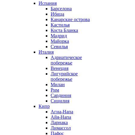
Испания
Барселона
Ибица
Канарские острова
Кастилья
Коста Бланка
Мадрид
Майорка
Севилья
Италия
Адриатическое
побережье
Венеция
Лигурийское
побережье
Милан
Рим
Сардиния
Сицилия
Кипр
Агиа-Напа
Айя-Напа
Ларнака
Лимассол
Пафос