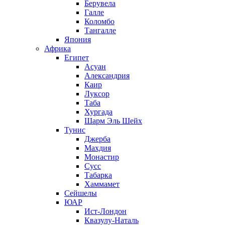
Берувела
Галле
Коломбо
Тангалле
Япония
Африка
Египет
Асуан
Александрия
Каир
Луксор
Таба
Хургада
Шарм Эль Шейх
Тунис
Джерба
Махдия
Монастир
Сусс
Табарка
Хаммамет
Сейшелы
ЮАР
Ист-Лондон
Квазулу-Наталь