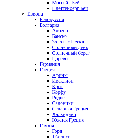
Моссейл Бей
Плеттенберг Бей
Европа
Белоруссия
Болгария
Албена
Банско
Золотые Пески
Солнечный день
Солнечный берег
Царево
Германия
Греция
Афины
Ираклион
Крит
Корфу
Родос
Салоники
Северная Греция
Халкидики
Южная Греция
Грузия
Гори
Тбилиси