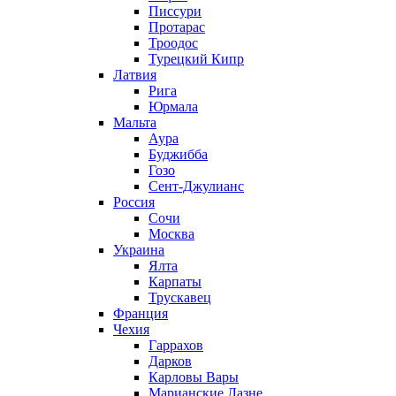
Писсури
Протарас
Троодос
Турецкий Кипр
Латвия
Рига
Юрмала
Мальта
Аура
Буджибба
Гозо
Сент-Джулианс
Россия
Сочи
Москва
Украина
Ялта
Карпаты
Трускавец
Франция
Чехия
Гаррахов
Дарков
Карловы Вары
Марианские Лазне