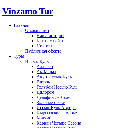
Vinzamo Tur
Главная
О компании
Наша история
Как нас найти
Новости
Публичная оферта
Туры
Иссык-Куль
Ала-Тоо
Ак-Марал
Акун Иссык-Куль
Витязь
Голубой Иссык-Куль
Дилором
Дельфин де Люкс
Золотые пески
Иссык-Куль Аврора
Кыргызское взморье
Колумб
Карвэн Четыре Сезона