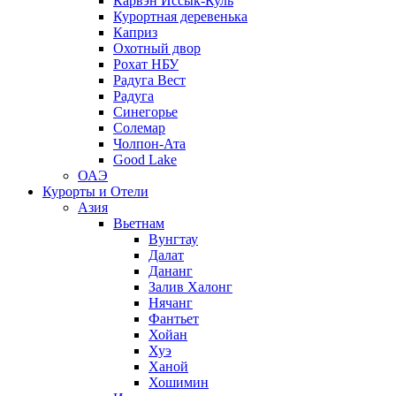
Карвэн Иссык-Куль
Курортная деревенька
Каприз
Охотный двор
Рохат НБУ
Радуга Вест
Радуга
Синегорье
Солемар
Чолпон-Ата
Good Lake
ОАЭ
Курорты и Отели
Азия
Вьетнам
Вунгтау
Далат
Дананг
Залив Халонг
Нячанг
Фантьет
Хойан
Хуэ
Ханой
Хошимин