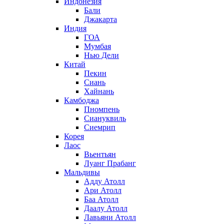
Индонезия
Бали
Джакарта
Индия
ГОА
Мумбая
Нью Дели
Китай
Пекин
Сиань
Хайнань
Камбоджа
Пномпень
Сиануквиль
Сиемрип
Корея
Лаос
Вьентьян
Луанг Прабанг
Мальдивы
Адду Атолл
Ари Атолл
Баа Атолл
Даалу Атолл
Лавьяни Атолл