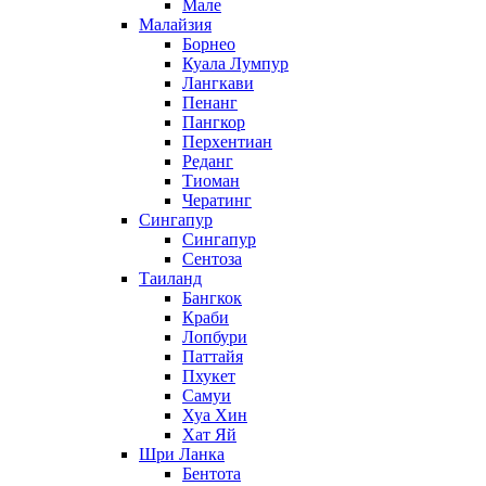
Мале
Малайзия
Борнео
Куала Лумпур
Лангкави
Пенанг
Пангкор
Перхентиан
Реданг
Тиоман
Чератинг
Сингапур
Сингапур
Сентоза
Таиланд
Бангкок
Краби
Лопбури
Паттайя
Пхукет
Самуи
Хуа Хин
Хат Яй
Шри Ланка
Бентота