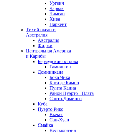
Ургенч
Чарвак
Чимган
Хива
Паркент
Тихий океан и
Австралия
Австралия
Фиджи
Центральная Америка
и Карибы
Бермудские острова
Гамильтон
Доминикана
Бока Чика
Каса де Кампо
Пунта Канна
Район Пуэрто - Плата
Санто-Доминго
Куба
Пуэрто Рико
Вьекес
Сан-Хуан
Ямайка
Вестморлэнд