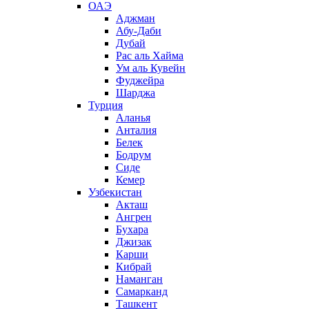
ОАЭ
Аджман
Абу-Даби
Дубай
Рас аль Хайма
Ум аль Кувейн
Фуджейра
Шарджа
Турция
Аланья
Анталия
Белек
Бодрум
Сиде
Кемер
Узбекистан
Акташ
Ангрен
Бухара
Джизак
Карши
Кибрай
Наманган
Самарканд
Ташкент