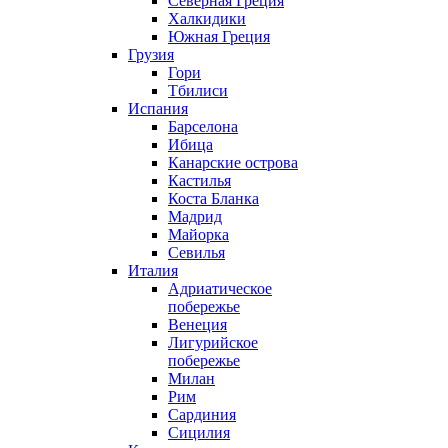
Северная Греция
Халкидики
Южная Греция
Грузия
Гори
Тбилиси
Испания
Барселона
Ибица
Канарские острова
Кастилья
Коста Бланка
Мадрид
Майорка
Севилья
Италия
Адриатическое
побережье
Венеция
Лигурийское
побережье
Милан
Рим
Сардиния
Сицилия