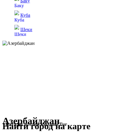
Баку
Куба
Шеки
Азербайджан
Найти город на карте
Каталог отелей Vinzamo Tur