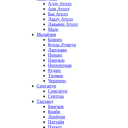
Адду Атолл
Ари Атолл
Баа Атолл
Даалу Атолл
Лавьяни Атолл
Мале
Малайзия
Борнео
Куала Лумпур
Лангкави
Пенанг
Пангкор
Перхентиан
Реданг
Тиоман
Чератинг
Сингапур
Сингапур
Сентоза
Таиланд
Бангкок
Краби
Лопбури
Паттайя
Пхукет