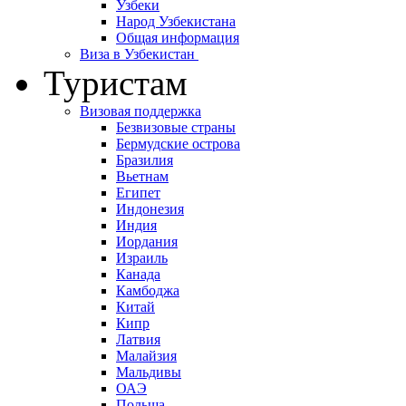
Узбеки
Народ Узбекистана
Общая информация
Виза в Узбекистан
Туристам
Визовая поддержка
Безвизовые страны
Бермудские острова
Бразилия
Вьетнам
Египет
Индонезия
Индия
Иордания
Израиль
Канада
Камбоджа
Китай
Кипр
Латвия
Малайзия
Мальдивы
ОАЭ
Польша