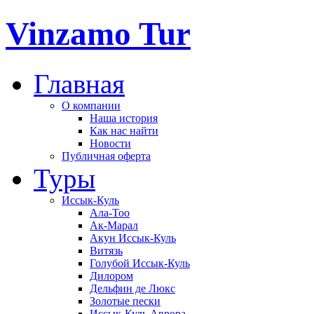
Vinzamo Tur
Главная
О компании
Наша история
Как нас найти
Новости
Публичная оферта
Туры
Иссык-Куль
Ала-Тоо
Ак-Марал
Акун Иссык-Куль
Витязь
Голубой Иссык-Куль
Дилором
Дельфин де Люкс
Золотые пески
Иссык-Куль Аврора