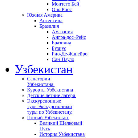
Монтего Бей
Очо Риос
Южная Америка
Аргентина
Бразилия
Амазония
Ангра-дос–Рейс
Бразилиа
Бузиус
Рио-Де-Жанейро
Сан-Пауло
Узбекистан
Санатории
Узбекистана
Курорты Узбекистана
Детские летние лагеря
Экскурсионные
туры
Экскурсионный
туры по Узбекистану.
Познай Узбекистан
Великий Шелковый
Путь
История Узбекистана