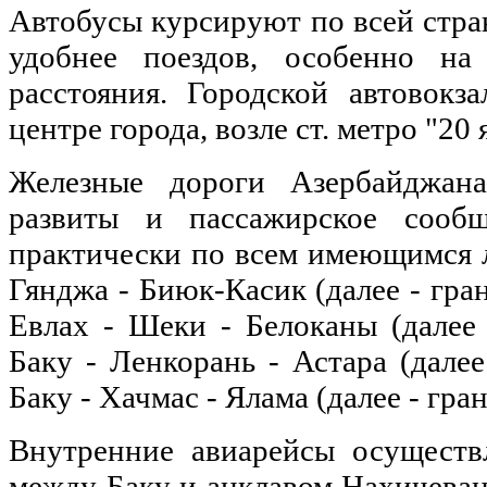
Автобусы курсируют по всей стра
удобнее поездов, особенно н
расстояния. Городской автовокз
центре города, возле ст. метро "20 
Железные дороги Азербайджан
развиты и пассажирское сообщ
практически по всем имеющимся л
Гянджа - Биюк-Касик (далее - гран
Евлах - Шеки - Белоканы (далее 
Баку - Ленкорань - Астара (далее
Баку - Хачмас - Ялама (далее - гра
Внутренние авиарейсы осуществ
между Баку и анклавом Нахичеван