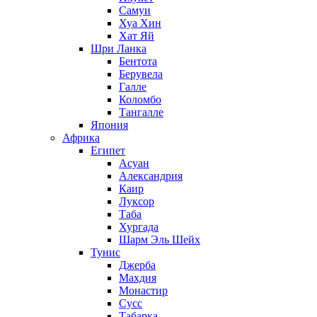
Самуи
Хуа Хин
Хат Яй
Шри Ланка
Бентота
Берувела
Галле
Коломбо
Тангалле
Япония
Африка
Египет
Асуан
Александрия
Каир
Луксор
Таба
Хургада
Шарм Эль Шейх
Тунис
Джерба
Махдия
Монастир
Сусс
Табарка