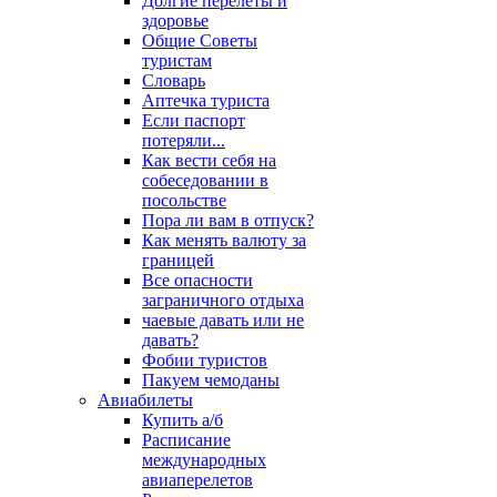
Долгие перелеты и
здоровье
Общие Советы
туристам
Словарь
Аптечка туриста
Если паспорт
потеряли...
Как вести себя на
собеседовании в
посольстве
Пора ли вам в отпуск?
Как менять валюту за
границей
Все опасности
заграничного отдыха
чаевые давать или не
давать?
Фобии туристов
Пакуем чемоданы
Авиабилеты
Купить а/б
Расписание
международных
авиаперелетов