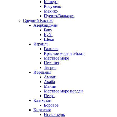
Канкун
Косумель
Мехико
Пуерто-Вальярта
Средний Восток
Азербайджан
Баку
Куба
Шеки
Израиль
Галилея
Красное море и Эйлат
Мёртвое море
Нетания
Тверия
Иордания
Амман
Акаба
Майин
Мертвое море иордан
Петра
Казахстан
Боровое
Киргизия
Иссык-куль