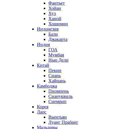
Фантьет
Хойан
Хуэ
Ханой
Хошимин
Индонезия
Бали
Джакарта
Индия
ГОА
Мумбая
Нью Дели
Китай
Пекин
Сиань
Хайнань
Камбоджа
Пномпень
Сиануквиль
Сиемрип
Корея
Лаос
Вьентьян
Луанг Прабанг
Мальдивы