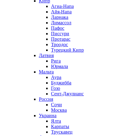
Кипр
Агиа-Напа
Айя-Напа
Ларнака
Лимассол
Пафос
Писсури
Протарас
Троодос
Турецкий Кипр
Латвия
Рига
Юрмала
Мальта
Аура
Буджибба
Гозо
Сент-Джулианс
Россия
Сочи
Москва
Украина
Ялта
Карпаты
Трускавец