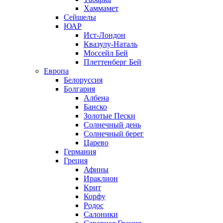
Хаммамет
Сейшелы
ЮАР
Ист-Лондон
Квазулу-Наталь
Моссейл Бей
Плеттенберг Бей
Европа
Белоруссия
Болгария
Албена
Банско
Золотые Пески
Солнечный день
Солнечный берег
Царево
Германия
Греция
Афины
Ираклион
Крит
Корфу
Родос
Салоники