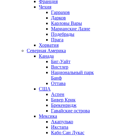
Франция
Чехия
Гаррахов
Дарков
Карловы Вары
Марианские Лазне
Подебрады
Прага
Хорватия
Северная Америка
Канада
Биг-Уайт
Вистлер
Национальный парк
Банф
Оттава
США
Аспен
Бивер Крик
Брекенридж
Гавайские острова
Мексика
Акапулько
Икстапа
Кабо Сан Лукас