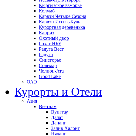
Кыргызское взморье
Колумб
Карвэн Четыре Сезона
Карвэн Иссык-Куль
Курортная деревенька
Каприз
Охотный двор
Рохат НБУ
Радуга Вест
Радуга
Синегорье
Солемар
Чолпон-Ата
Good Lake
ОАЭ
Курорты и Отели
Азия
Вьетнам
Вунгтау
Далат
Дананг
Залив Халонг
Нячанг