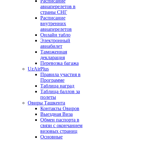
Расписание
авиаперелетов в
страны СНГ
Расписание
внутренних
авиаперелетов
Онлайн табло
Электронный
авиабилет
Таможенная
декларация
Перевозка багажа
UzAirPlus
Правила участия в
Программе
Таблица наград
Таблица баллов за
полеты
Овиры Ташкента
Контакты Овиров
Выездная Виза
Обмен паспорта в
связи с окончанием
визовых страниц
Основные