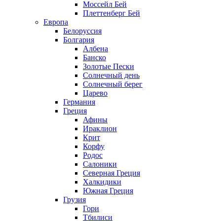
Моссейл Бей
Плеттенберг Бей
Европа
Белоруссия
Болгария
Албена
Банско
Золотые Пески
Солнечный день
Солнечный берег
Царево
Германия
Греция
Афины
Ираклион
Крит
Корфу
Родос
Салоники
Северная Греция
Халкидики
Южная Греция
Грузия
Гори
Тбилиси