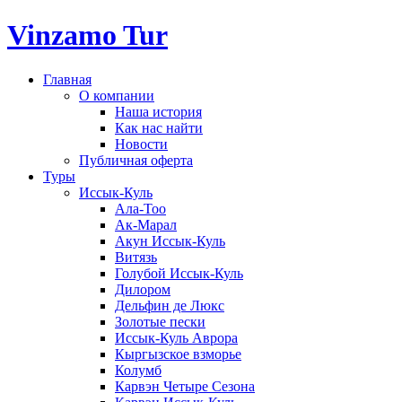
Vinzamo Tur
Главная
О компании
Наша история
Как нас найти
Новости
Публичная оферта
Туры
Иссык-Куль
Ала-Тоо
Ак-Марал
Акун Иссык-Куль
Витязь
Голубой Иссык-Куль
Дилором
Дельфин де Люкс
Золотые пески
Иссык-Куль Аврора
Кыргызское взморье
Колумб
Карвэн Четыре Сезона