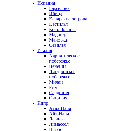
Испания
Барселона
Ибица
Канарские острова
Кастилья
Коста Бланка
Мадрид
Майорка
Севилья
Италия
Адриатическое
побережье
Венеция
Лигурийское
побережье
Милан
Рим
Сардиния
Сицилия
Кипр
Агиа-Напа
Айя-Напа
Ларнака
Лимассол
Пафос