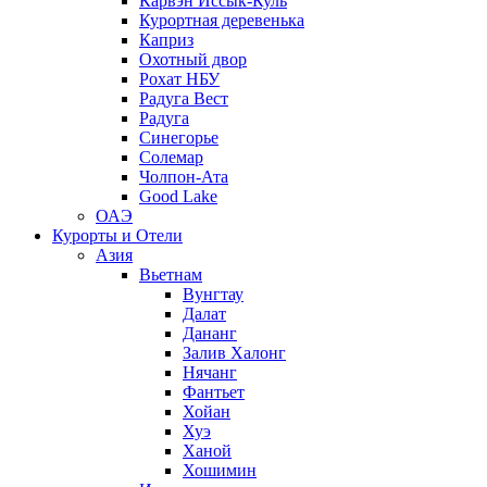
Карвэн Иссык-Куль
Курортная деревенька
Каприз
Охотный двор
Рохат НБУ
Радуга Вест
Радуга
Синегорье
Солемар
Чолпон-Ата
Good Lake
ОАЭ
Курорты и Отели
Азия
Вьетнам
Вунгтау
Далат
Дананг
Залив Халонг
Нячанг
Фантьет
Хойан
Хуэ
Ханой
Хошимин