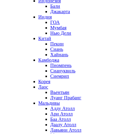
Индонезия
Бали
Джакарта
Индия
ГОА
Мумбая
Нью Дели
Китай
Пекин
Сиань
Хайнань
Камбоджа
Пномпень
Сиануквиль
Сиемрип
Корея
Лаос
Вьентьян
Луанг Прабанг
Мальдивы
Адду Атолл
Ари Атолл
Баа Атолл
Даалу Атолл
Лавьяни Атолл