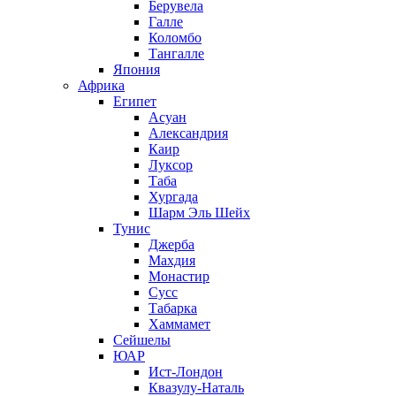
Берувела
Галле
Коломбо
Тангалле
Япония
Африка
Египет
Асуан
Александрия
Каир
Луксор
Таба
Хургада
Шарм Эль Шейх
Тунис
Джерба
Махдия
Монастир
Сусс
Табарка
Хаммамет
Сейшелы
ЮАР
Ист-Лондон
Квазулу-Наталь