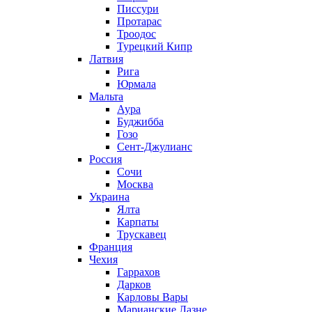
Писсури
Протарас
Троодос
Турецкий Кипр
Латвия
Рига
Юрмала
Мальта
Аура
Буджибба
Гозо
Сент-Джулианс
Россия
Сочи
Москва
Украина
Ялта
Карпаты
Трускавец
Франция
Чехия
Гаррахов
Дарков
Карловы Вары
Марианские Лазне