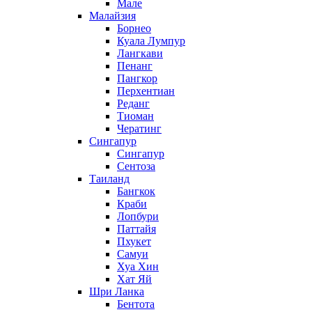
Мале
Малайзия
Борнео
Куала Лумпур
Лангкави
Пенанг
Пангкор
Перхентиан
Реданг
Тиоман
Чератинг
Сингапур
Сингапур
Сентоза
Таиланд
Бангкок
Краби
Лопбури
Паттайя
Пхукет
Самуи
Хуа Хин
Хат Яй
Шри Ланка
Бентота