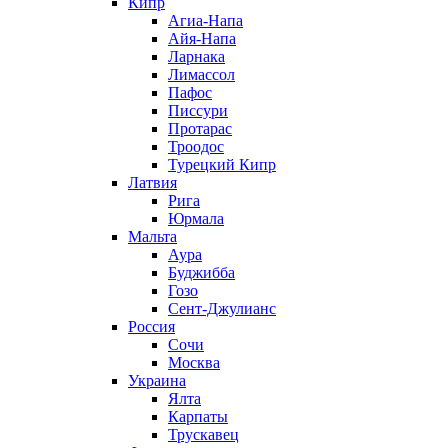
Кипр
Агиа-Напа
Айя-Напа
Ларнака
Лимассол
Пафос
Писсури
Протарас
Троодос
Турецкий Кипр
Латвия
Рига
Юрмала
Мальта
Аура
Буджибба
Гозо
Сент-Джулианс
Россия
Сочи
Москва
Украина
Ялта
Карпаты
Трускавец