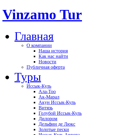
Vinzamo Tur
Главная
О компании
Наша история
Как нас найти
Новости
Публичная оферта
Туры
Иссык-Куль
Ала-Тоо
Ак-Марал
Акун Иссык-Куль
Витязь
Голубой Иссык-Куль
Дилором
Дельфин де Люкс
Золотые пески
Иссык-Куль Аврора