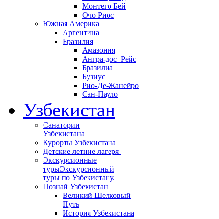
Монтего Бей
Очо Риос
Южная Америка
Аргентина
Бразилия
Амазония
Ангра-дос–Рейс
Бразилиа
Бузиус
Рио-Де-Жанейро
Сан-Пауло
Узбекистан
Санатории
Узбекистана
Курорты Узбекистана
Детские летние лагеря
Экскурсионные
туры
Экскурсионный
туры по Узбекистану.
Познай Узбекистан
Великий Шелковый
Путь
История Узбекистана