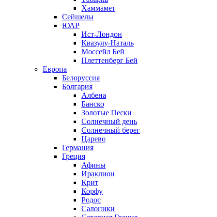
Хаммамет
Сейшелы
ЮАР
Ист-Лондон
Квазулу-Наталь
Моссейл Бей
Плеттенберг Бей
Европа
Белоруссия
Болгария
Албена
Банско
Золотые Пески
Солнечный день
Солнечный берег
Царево
Германия
Греция
Афины
Ираклион
Крит
Корфу
Родос
Салоники