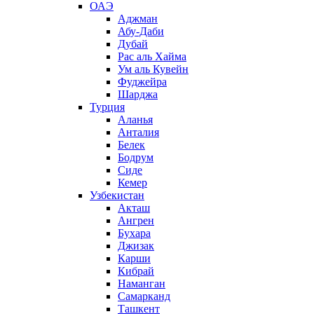
ОАЭ
Аджман
Абу-Даби
Дубай
Рас аль Хайма
Ум аль Кувейн
Фуджейра
Шарджа
Турция
Аланья
Анталия
Белек
Бодрум
Сиде
Кемер
Узбекистан
Акташ
Ангрен
Бухара
Джизак
Карши
Кибрай
Наманган
Самарканд
Ташкент