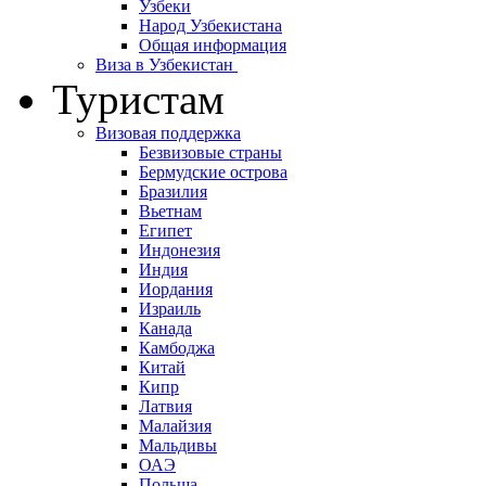
Узбеки
Народ Узбекистана
Общая информация
Виза в Узбекистан
Туристам
Визовая поддержка
Безвизовые страны
Бермудские острова
Бразилия
Вьетнам
Египет
Индонезия
Индия
Иордания
Израиль
Канада
Камбоджа
Китай
Кипр
Латвия
Малайзия
Мальдивы
ОАЭ
Польша