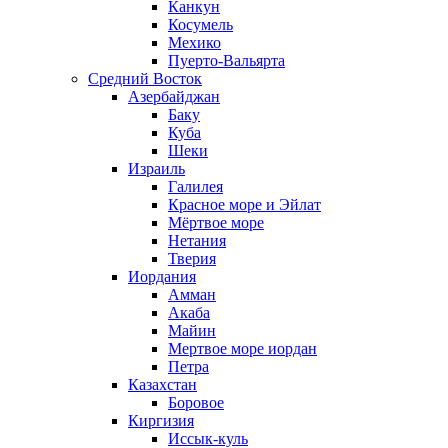
Канкун
Косумель
Мехико
Пуерто-Вальярта
Средний Восток
Азербайджан
Баку
Куба
Шеки
Израиль
Галилея
Красное море и Эйлат
Мёртвое море
Нетания
Тверия
Иордания
Амман
Акаба
Майин
Мертвое море иордан
Петра
Казахстан
Боровое
Киргизия
Иссык-куль