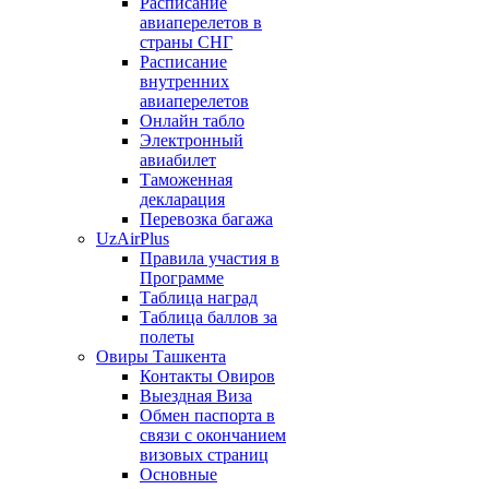
Расписание
авиаперелетов в
страны СНГ
Расписание
внутренних
авиаперелетов
Онлайн табло
Электронный
авиабилет
Таможенная
декларация
Перевозка багажа
UzAirPlus
Правила участия в
Программе
Таблица наград
Таблица баллов за
полеты
Овиры Ташкента
Контакты Овиров
Выездная Виза
Обмен паспорта в
связи с окончанием
визовых страниц
Основные