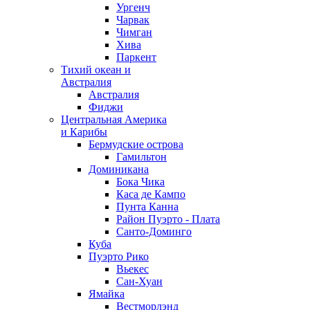
Ургенч
Чарвак
Чимган
Хива
Паркент
Тихий океан и
Австралия
Австралия
Фиджи
Центральная Америка
и Карибы
Бермудские острова
Гамильтон
Доминикана
Бока Чика
Каса де Кампо
Пунта Канна
Район Пуэрто - Плата
Санто-Доминго
Куба
Пуэрто Рико
Вьекес
Сан-Хуан
Ямайка
Вестморлэнд