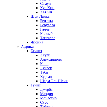
Самуи
Хуа Хин
Хат Яй
Шри Ланка
Бентота
Берувела
Галле
Коломбо
Тангалле
Япония
Африка
Египет
Асуан
Александрия
Каир
Луксор
Таба
Хургада
Шарм Эль Шейх
Тунис
Джерба
Махдия
Монастир
Сусс
Табарка