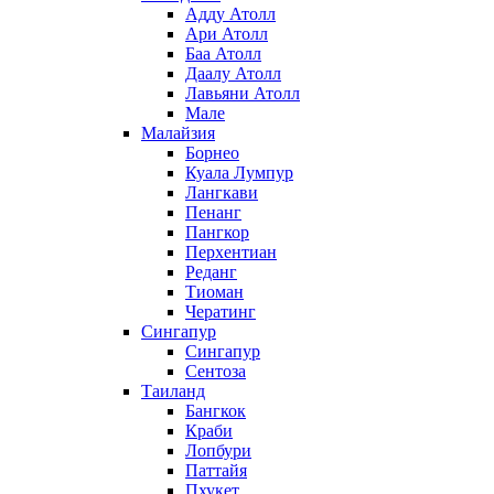
Адду Атолл
Ари Атолл
Баа Атолл
Даалу Атолл
Лавьяни Атолл
Мале
Малайзия
Борнео
Куала Лумпур
Лангкави
Пенанг
Пангкор
Перхентиан
Реданг
Тиоман
Чератинг
Сингапур
Сингапур
Сентоза
Таиланд
Бангкок
Краби
Лопбури
Паттайя
Пхукет