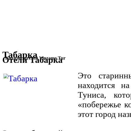
Табарка
Отели Табарка
Каталог отелей Vinzamo Tur
Это старинн
находится на
Туниса, кот
«побережье к
этот город наз