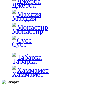
Джерба
Махдия
Монастир
Сусс
Табарка
Хаммамет