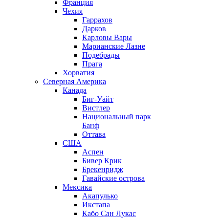
Франция
Чехия
Гаррахов
Дарков
Карловы Вары
Марианские Лазне
Подебрады
Прага
Хорватия
Северная Америка
Канада
Биг-Уайт
Вистлер
Национальный парк
Банф
Оттава
США
Аспен
Бивер Крик
Брекенридж
Гавайские острова
Мексика
Акапулько
Икстапа
Кабо Сан Лукас