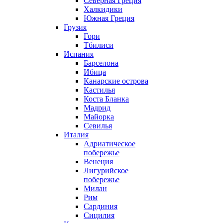
Северная Греция
Халкидики
Южная Греция
Грузия
Гори
Тбилиси
Испания
Барселона
Ибица
Канарские острова
Кастилья
Коста Бланка
Мадрид
Майорка
Севилья
Италия
Адриатическое
побережье
Венеция
Лигурийское
побережье
Милан
Рим
Сардиния
Сицилия