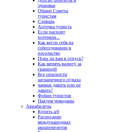
Долгие перелеты и
здоровье
Общие Советы
туристам
Словарь
Аптечка туриста
Если паспорт
потеряли...
Как вести себя на
собеседовании в
посольстве
Пора ли вам в отпуск?
Как менять валюту за
границей
Все опасности
заграничного отдыха
чаевые давать или не
давать?
Фобии туристов
Пакуем чемоданы
Авиабилеты
Купить а/б
Расписание
международных
авиаперелетов