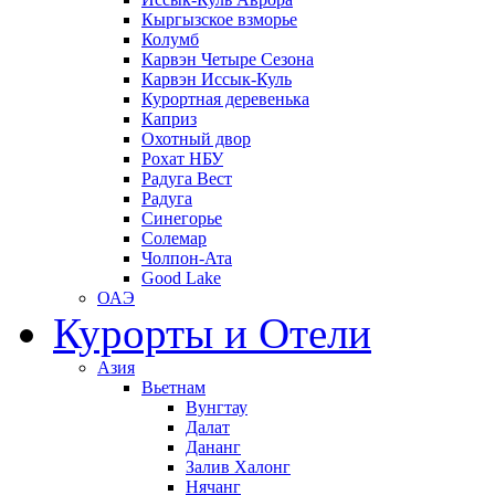
Кыргызское взморье
Колумб
Карвэн Четыре Сезона
Карвэн Иссык-Куль
Курортная деревенька
Каприз
Охотный двор
Рохат НБУ
Радуга Вест
Радуга
Синегорье
Солемар
Чолпон-Ата
Good Lake
ОАЭ
Курорты и Отели
Азия
Вьетнам
Вунгтау
Далат
Дананг
Залив Халонг
Нячанг