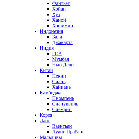
Фантьет
Хойан
Хуэ
Ханой
Хошимин
Индонезия
Бали
Джакарта
Индия
ГОА
Мумбая
Нью Дели
Китай
Пекин
Сиань
Хайнань
Камбоджа
Пномпень
Сиануквиль
Сиемрип
Корея
Лаос
Вьентьян
Луанг Прабанг
Мальдивы