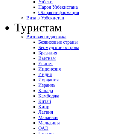
Узбеки
Народ Узбекистана
Общая информация
Виза в Узбекистан
Туристам
Визовая поддержка
Безвизовые страны
Бермудские острова
Бразилия
Вьетнам
Египет
Индонезия
Индия
Иордания
Израиль
Канада
Камбоджа
Китай
Кипр
Латвия
Малайзия
Мальдивы
ОАЭ
Польша