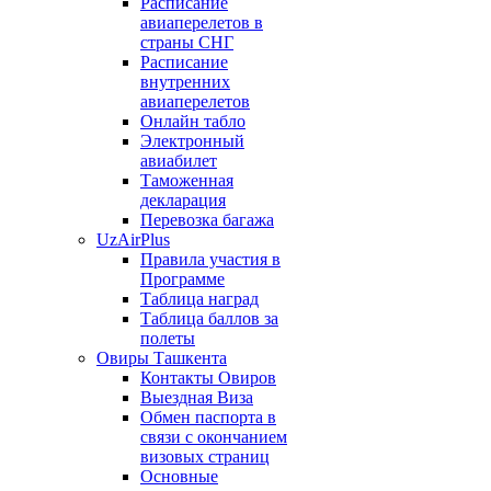
Расписание
авиаперелетов в
страны СНГ
Расписание
внутренних
авиаперелетов
Онлайн табло
Электронный
авиабилет
Таможенная
декларация
Перевозка багажа
UzAirPlus
Правила участия в
Программе
Таблица наград
Таблица баллов за
полеты
Овиры Ташкента
Контакты Овиров
Выездная Виза
Обмен паспорта в
связи с окончанием
визовых страниц
Основные