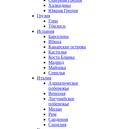
Северная Греция
Халкидики
Южная Греция
Грузия
Гори
Тбилиси
Испания
Барселона
Ибица
Канарские острова
Кастилья
Коста Бланка
Мадрид
Майорка
Севилья
Италия
Адриатическое
побережье
Венеция
Лигурийское
побережье
Милан
Рим
Сардиния
Сицилия