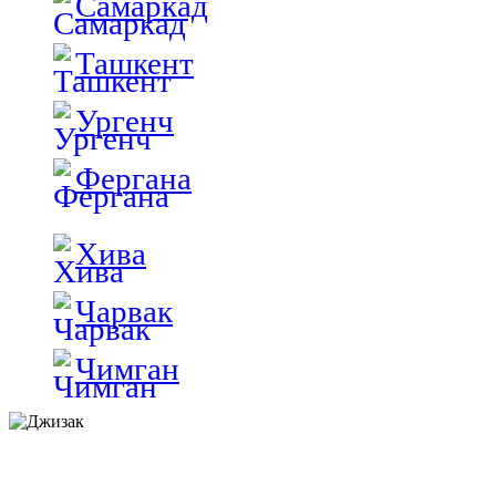
Самаркад
Ташкент
Ургенч
Фергана
Хива
Чарвак
Чимган