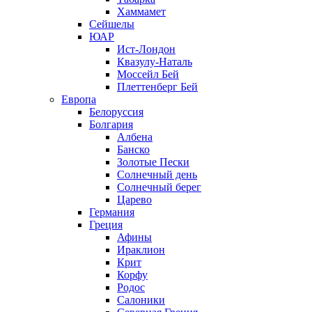
Хаммамет
Сейшелы
ЮАР
Ист-Лондон
Квазулу-Наталь
Моссейл Бей
Плеттенберг Бей
Европа
Белоруссия
Болгария
Албена
Банско
Золотые Пески
Солнечный день
Солнечный берег
Царево
Германия
Греция
Афины
Ираклион
Крит
Корфу
Родос
Салоники