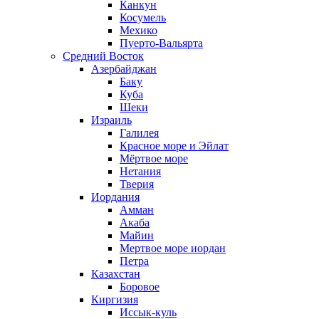
Канкун
Косумель
Мехико
Пуерто-Вальярта
Средний Восток
Азербайджан
Баку
Куба
Шеки
Израиль
Галилея
Красное море и Эйлат
Мёртвое море
Нетания
Тверия
Иордания
Амман
Акаба
Майин
Мертвое море иордан
Петра
Казахстан
Боровое
Киргизия
Иссык-куль