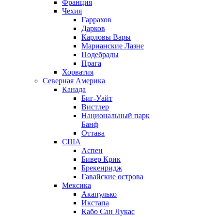
Франция
Чехия
Гаррахов
Дарков
Карловы Вары
Марианские Лазне
Подебрады
Прага
Хорватия
Северная Америка
Канада
Биг-Уайт
Вистлер
Национальный парк
Банф
Оттава
США
Аспен
Бивер Крик
Брекенридж
Гавайские острова
Мексика
Акапулько
Икстапа
Кабо Сан Лукас