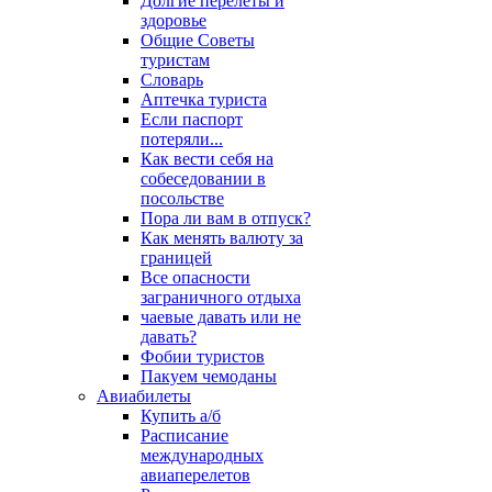
Долгие перелеты и
здоровье
Общие Советы
туристам
Словарь
Аптечка туриста
Если паспорт
потеряли...
Как вести себя на
собеседовании в
посольстве
Пора ли вам в отпуск?
Как менять валюту за
границей
Все опасности
заграничного отдыха
чаевые давать или не
давать?
Фобии туристов
Пакуем чемоданы
Авиабилеты
Купить а/б
Расписание
международных
авиаперелетов