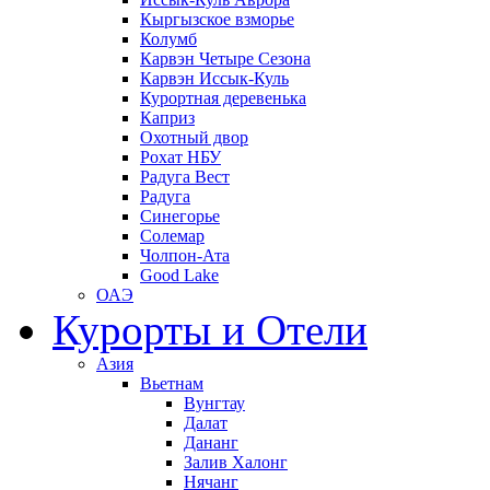
Кыргызское взморье
Колумб
Карвэн Четыре Сезона
Карвэн Иссык-Куль
Курортная деревенька
Каприз
Охотный двор
Рохат НБУ
Радуга Вест
Радуга
Синегорье
Солемар
Чолпон-Ата
Good Lake
ОАЭ
Курорты и Отели
Азия
Вьетнам
Вунгтау
Далат
Дананг
Залив Халонг
Нячанг