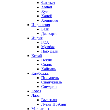
Фантьет
Хойан
Хуэ
Ханой
Хошимин
Индонезия
Бали
Джакарта
Индия
ГОА
Мумбая
Нью Дели
Китай
Пекин
Сиань
Хайнань
Камбоджа
Пномпень
Сиануквиль
Сиемрип
Корея
Лаос
Вьентьян
Луанг Прабанг
Мальдивы