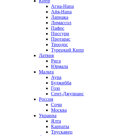
Кипр
Агиа-Напа
Айя-Напа
Ларнака
Лимассол
Пафос
Писсури
Протарас
Троодос
Турецкий Кипр
Латвия
Рига
Юрмала
Мальта
Аура
Буджибба
Гозо
Сент-Джулианс
Россия
Сочи
Москва
Украина
Ялта
Карпаты
Трускавец