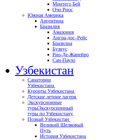
Монтего Бей
Очо Риос
Южная Америка
Аргентина
Бразилия
Амазония
Ангра-дос–Рейс
Бразилиа
Бузиус
Рио-Де-Жанейро
Сан-Пауло
Узбекистан
Санатории
Узбекистана
Курорты Узбекистана
Детские летние лагеря
Экскурсионные
туры
Экскурсионный
туры по Узбекистану.
Познай Узбекистан
Великий Шелковый
Путь
История Узбекистана