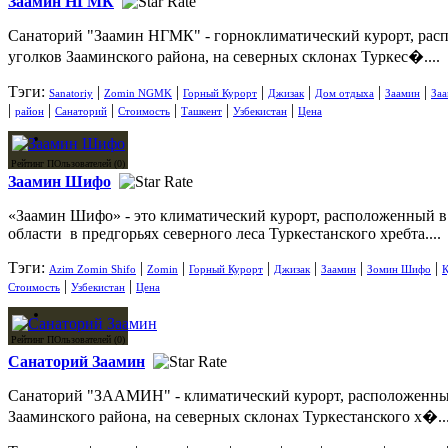
Заамин НГМК
Санаторий "Заамин НГМК" - горноклиматический курорт, ра
уголков Зааминского района, на северных склонах Туркес�....
Тэги:
|
|
|
|
|
|
Sanatoriy
Zomin NGMK
Горный Курорт
Джизак
Дом отдыха
Заамин
За
|
|
|
|
|
|
район
Санаторий
Стоимость
Ташкент
Узбекистан
Цена
Рейтинг ПОльзователей (0)
Заамин Шифо
«Заамин Шифо» - это климатический курорт, расположенный 
области в предгорьях северного леса Туркестанского хребта....
Тэги:
|
|
|
|
|
|
Azim Zomin Shifo
Zomin
Горный Курорт
Джизак
Заамин
Зомин Шифо
К
|
|
Стоимость
Узбекистан
Цена
Рейтинг ПОльзователей (0)
Санаторий Заамин
Санаторий "ЗААМИН" - климатический курорт, расположенны
Зааминского района, на северных склонах Туркестанского х�...