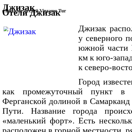
Джизак
Отели Джизак
Каталог отелей Vinzamo Tur
Джизак распо
у северного п
южной части 
км к юго-запад
к северо-вост
Город известе
как промежуточный пункт в 
Ферганской долиной в Самарканд
Пути. Название города происх
«маленький форт». Есть нескольк
расположен в горной местности, р