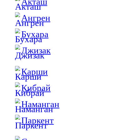
Акташ
Ангрен
Бухара
Джизак
Карши
Кибрай
Наманган
Паркент