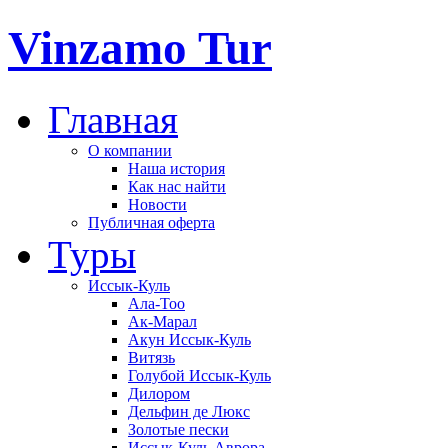
Vinzamo Tur
Главная
О компании
Наша история
Как нас найти
Новости
Публичная оферта
Туры
Иссык-Куль
Ала-Тоо
Ак-Марал
Акун Иссык-Куль
Витязь
Голубой Иссык-Куль
Дилором
Дельфин де Люкс
Золотые пески
Иссык-Куль Аврора