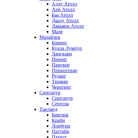
Адду Атолл
Ари Атолл
Баа Атолл
Даалу Атолл
Лавьяни Атолл
Мале
Малайзия
Борнео
Куала Лумпур
Лангкави
Пенанг
Пангкор
Перхентиан
Реданг
Тиоман
Чератинг
Сингапур
Сингапур
Сентоза
Таиланд
Бангкок
Краби
Лопбури
Паттайя
Пхукет