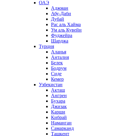
ОАЭ
Аджман
Абу-Даби
Дубай
Рас аль Хайма
Ум аль Кувейн
Фуджейра
Шарджа
Турция
Аланья
Анталия
Белек
Бодрум
Сиде
Кемер
Узбекистан
Акташ
Ангрен
Бухара
Джизак
Карши
Кибрай
Наманган
Самарканд
Ташкент