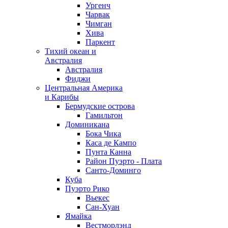
Ургенч
Чарвак
Чимган
Хива
Паркент
Тихий океан и
Австралия
Австралия
Фиджи
Центральная Америка
и Карибы
Бермудские острова
Гамильтон
Доминикана
Бока Чика
Каса де Кампо
Пунта Канна
Район Пуэрто - Плата
Санто-Доминго
Куба
Пуэрто Рико
Вьекес
Сан-Хуан
Ямайка
Вестморлэнд