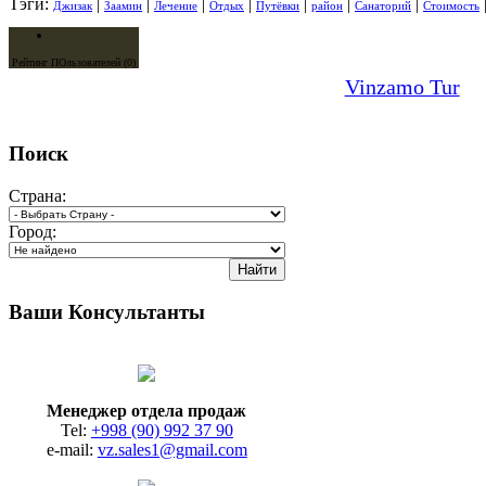
Тэги:
|
|
|
|
|
|
|
Джизак
Заамин
Лечение
Отдых
Путёвки
район
Санаторий
Стоимость
Рейтинг ПОльзователей (0)
Vinzamo Tur
Поиск
Страна:
Город:
Ваши Консультанты
Менеджер отдела продаж
Tel:
+998 (90) 992 37 90
e-mail:
vz.sales1@gmail.com