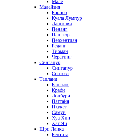
Мале
Малайзия
Борнео
Куала Лумпур
Лангкави
Пенанг
Пангкор
Перхентиан
Реданг
Тиоман
Чератинг
Сингапур
Сингапур
Сентоза
Таиланд
Бангкок
Краби
Лопбури
Паттайя
Пхукет
Самуи
Хуа Хин
Хат Яй
Шри Ланка
Бентота