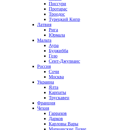
Писсури
Протарас
Троодос
Турецкий Кипр
Латвия
Рига
Юрмала
Мальта
Аура
Буджибба
Гозо
Сент-Джулианс
Россия
Сочи
Москва
Украина
Ялта
Карпаты
Трускавец
Франция
Чехия
Гаррахов
Дарков
Карловы Вары
Марианские Лазне