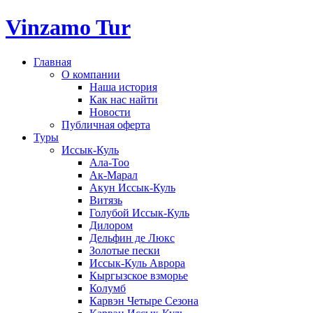
Vinzamo Tur
Главная
О компании
Наша история
Как нас найти
Новости
Публичная оферта
Туры
Иссык-Куль
Ала-Тоо
Ак-Марал
Акун Иссык-Куль
Витязь
Голубой Иссык-Куль
Дилором
Дельфин де Люкс
Золотые пески
Иссык-Куль Аврора
Кыргызское взморье
Колумб
Карвэн Четыре Сезона