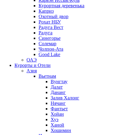
Карвэн Иссык-Куль
Курортная деревенька
Каприз
Охотный двор
Рохат НБУ
Радуга Вест
Радуга
Синегорье
Солемар
Чолпон-Ата
Good Lake
ОАЭ
Курорты и Отели
Азия
Вьетнам
Вунгтау
Далат
Дананг
Залив Халонг
Нячанг
Фантьет
Хойан
Хуэ
Ханой
Хошимин