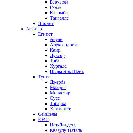
Берувела
Галле
Коломбо
Тангалле
Япония
Африка
Египет
Асуан
Александрия
Каир
Луксор
Таба
Хургада
Шарм Эль Шейх
Тунис
Джерба
Махдия
Монастир
Сусс
Табарка
Хаммамет
Сейшелы
ЮАР
Ист-Лондон
Квазулу-Наталь