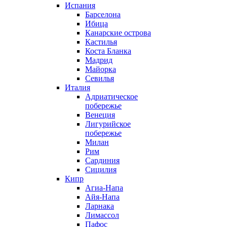
Испания
Барселона
Ибица
Канарские острова
Кастилья
Коста Бланка
Мадрид
Майорка
Севилья
Италия
Адриатическое
побережье
Венеция
Лигурийское
побережье
Милан
Рим
Сардиния
Сицилия
Кипр
Агиа-Напа
Айя-Напа
Ларнака
Лимассол
Пафос