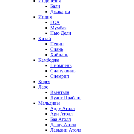
Индонезия
Бали
Джакарта
Индия
ГОА
Мумбая
Нью Дели
Китай
Пекин
Сиань
Хайнань
Камбоджа
Пномпень
Сиануквиль
Сиемрип
Корея
Лаос
Вьентьян
Луанг Прабанг
Мальдивы
Адду Атолл
Ари Атолл
Баа Атолл
Даалу Атолл
Лавьяни Атолл