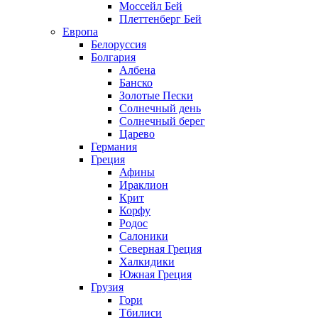
Моссейл Бей
Плеттенберг Бей
Европа
Белоруссия
Болгария
Албена
Банско
Золотые Пески
Солнечный день
Солнечный берег
Царево
Германия
Греция
Афины
Ираклион
Крит
Корфу
Родос
Салоники
Северная Греция
Халкидики
Южная Греция
Грузия
Гори
Тбилиси