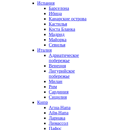
Испания
Барселона
Ибица
Канарские острова
Кастилья
Коста Бланка
Мадрид
Майорка
Севилья
Италия
Адриатическое
побережье
Венеция
Лигурийское
побережье
Милан
Рим
Сардиния
Сицилия
Кипр
Агиа-Напа
Айя-Напа
Ларнака
Лимассол
Пафос