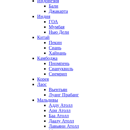
Индонезия
Бали
Джакарта
Индия
ГОА
Мумбая
Нью Дели
Китай
Пекин
Сиань
Хайнань
Камбоджа
Пномпень
Сиануквиль
Сиемрип
Корея
Лаос
Вьентьян
Луанг Прабанг
Мальдивы
Адду Атолл
Ари Атолл
Баа Атолл
Даалу Атолл
Лавьяни Атолл