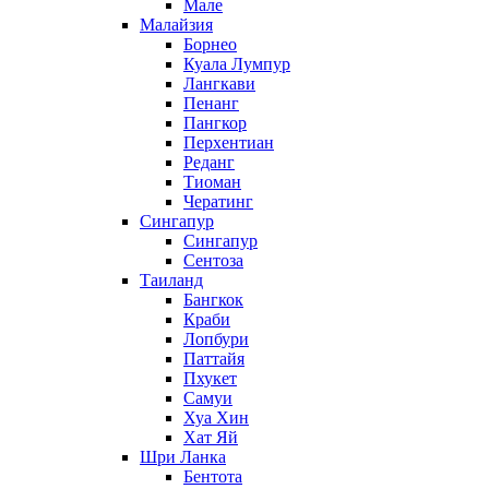
Мале
Малайзия
Борнео
Куала Лумпур
Лангкави
Пенанг
Пангкор
Перхентиан
Реданг
Тиоман
Чератинг
Сингапур
Сингапур
Сентоза
Таиланд
Бангкок
Краби
Лопбури
Паттайя
Пхукет
Самуи
Хуа Хин
Хат Яй
Шри Ланка
Бентота