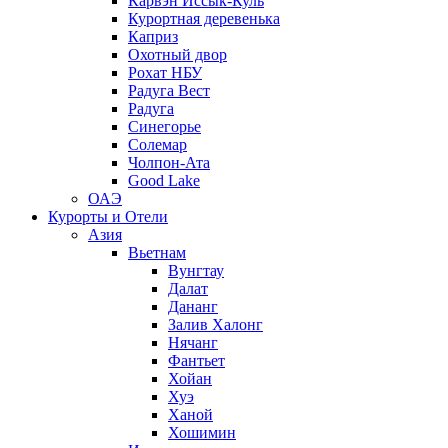
Карвэн Иссык-Куль
Курортная деревенька
Каприз
Охотный двор
Рохат НБУ
Радуга Вест
Радуга
Синегорье
Солемар
Чолпон-Ата
Good Lake
ОАЭ
Курорты и Отели
Азия
Вьетнам
Вунгтау
Далат
Дананг
Залив Халонг
Нячанг
Фантьет
Хойан
Хуэ
Ханой
Хошимин