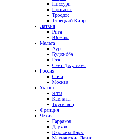
Писсури
Протарас
Троодос
Турецкий Кипр
Латвия
Рига
Юрмала
Мальта
Аура
Буджибба
Гозо
Сент-Джулианс
Россия
Сочи
Москва
Украина
Ялта
Карпаты
Трускавец
Франция
Чехия
Гаррахов
Дарков
Карловы Вары
Марианские Лазне