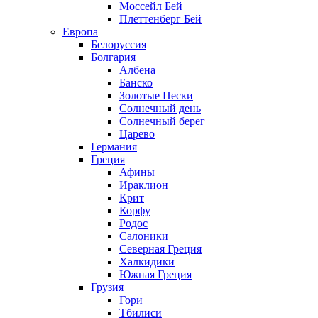
Моссейл Бей
Плеттенберг Бей
Европа
Белоруссия
Болгария
Албена
Банско
Золотые Пески
Солнечный день
Солнечный берег
Царево
Германия
Греция
Афины
Ираклион
Крит
Корфу
Родос
Салоники
Северная Греция
Халкидики
Южная Греция
Грузия
Гори
Тбилиси