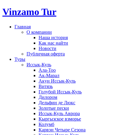
Vinzamo Tur
Главная
О компании
Наша история
Как нас найти
Новости
Публичная оферта
Туры
Иссык-Куль
Ала-Тоо
Ак-Марал
Акун Иссык-Куль
Витязь
Голубой Иссык-Куль
Дилором
Дельфин де Люкс
Золотые пески
Иссык-Куль Аврора
Кыргызское взморье
Колумб
Карвэн Четыре Сезона