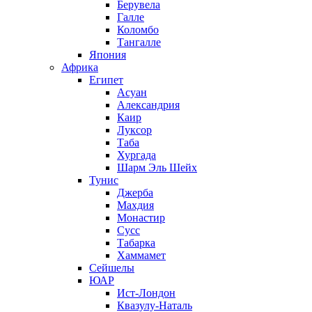
Берувела
Галле
Коломбо
Тангалле
Япония
Африка
Египет
Асуан
Александрия
Каир
Луксор
Таба
Хургада
Шарм Эль Шейх
Тунис
Джерба
Махдия
Монастир
Сусс
Табарка
Хаммамет
Сейшелы
ЮАР
Ист-Лондон
Квазулу-Наталь