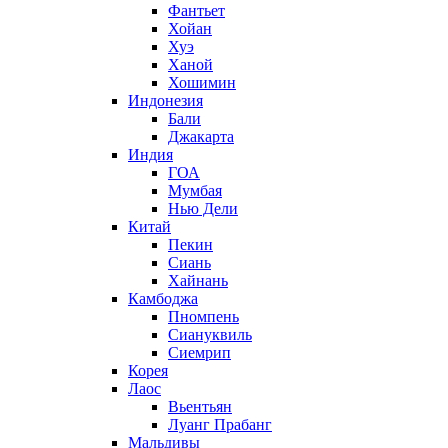
Фантьет
Хойан
Хуэ
Ханой
Хошимин
Индонезия
Бали
Джакарта
Индия
ГОА
Мумбая
Нью Дели
Китай
Пекин
Сиань
Хайнань
Камбоджа
Пномпень
Сиануквиль
Сиемрип
Корея
Лаос
Вьентьян
Луанг Прабанг
Мальдивы