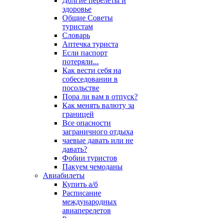
Долгие перелеты и
здоровье
Общие Советы
туристам
Словарь
Аптечка туриста
Если паспорт
потеряли...
Как вести себя на
собеседовании в
посольстве
Пора ли вам в отпуск?
Как менять валюту за
границей
Все опасности
заграничного отдыха
чаевые давать или не
давать?
Фобии туристов
Пакуем чемоданы
Авиабилеты
Купить а/б
Расписание
международных
авиаперелетов