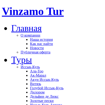
Vinzamo Tur
Главная
О компании
Наша история
Как нас найти
Новости
Публичная оферта
Туры
Иссык-Куль
Ала-Тоо
Ак-Марал
Акун Иссык-Куль
Витязь
Голубой Иссык-Куль
Дилором
Дельфин де Люкс
Золотые пески
Иссык-Куль Аврора