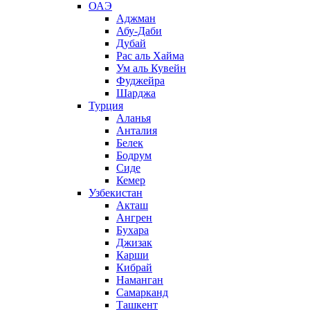
ОАЭ
Аджман
Абу-Даби
Дубай
Рас аль Хайма
Ум аль Кувейн
Фуджейра
Шарджа
Турция
Аланья
Анталия
Белек
Бодрум
Сиде
Кемер
Узбекистан
Акташ
Ангрен
Бухара
Джизак
Карши
Кибрай
Наманган
Самарканд
Ташкент