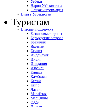
Узбеки
Народ Узбекистана
Общая информация
Виза в Узбекистан
Туристам
Визовая поддержка
Безвизовые страны
Бермудские острова
Бразилия
Вьетнам
Египет
Индонезия
Индия
Иордания
Израиль
Канада
Камбоджа
Китай
Кипр
Латвия
Малайзия
Мальдивы
ОАЭ
Польша