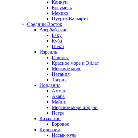
Канкун
Косумель
Мехико
Пуерто-Вальярта
Средний Восток
Азербайджан
Баку
Куба
Шеки
Израиль
Галилея
Красное море и Эйлат
Мёртвое море
Нетания
Тверия
Иордания
Амман
Акаба
Майин
Мертвое море иордан
Петра
Казахстан
Боровое
Киргизия
Иссык-куль