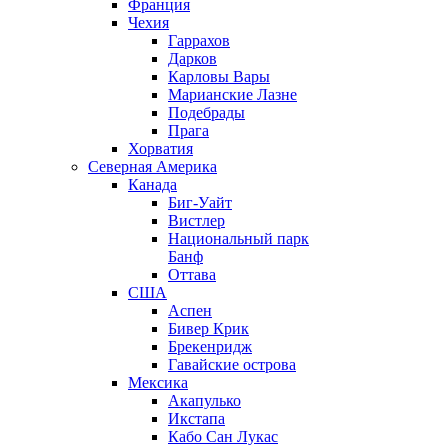
Франция
Чехия
Гаррахов
Дарков
Карловы Вары
Марианские Лазне
Подебрады
Прага
Хорватия
Северная Америка
Канада
Биг-Уайт
Вистлер
Национальный парк
Банф
Оттава
США
Аспен
Бивер Крик
Брекенридж
Гавайские острова
Мексика
Акапулько
Икстапа
Кабо Сан Лукас