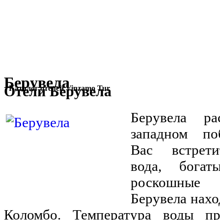
Берувела
Отели Берувела
Каталог отелей Vinzamo Tur
Берувела р
западном по
Вас встрети
вода, бога
роскошные 
Берувела нахо
Коломбо. Температура воды п