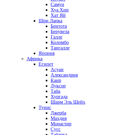
Самуи
Хуа Хин
Хат Яй
Шри Ланка
Бентота
Берувела
Галле
Коломбо
Тангалле
Япония
Африка
Египет
Асуан
Александрия
Каир
Луксор
Таба
Хургада
Шарм Эль Шейх
Тунис
Джерба
Махдия
Монастир
Сусс
Табарка