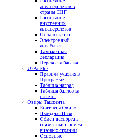
Расписание
авиаперелетов в
страны СНГ
Расписание
внутренних
авиаперелетов
Онлайн табло
Электронный
авиабилет
Таможенная
декларация
Перевозка багажа
UzAirPlus
Правила участия в
Программе
Таблица наград
Таблица баллов за
полеты
Овиры Ташкента
Контакты Овиров
Выездная Виза
Обмен паспорта в
связи с окончанием
визовых страниц
Основные