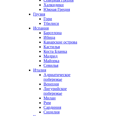
Северная Греция
Халкидики
Южная Греция
Грузия
Гори
Тбилиси
Испания
Барселона
Ибица
Канарские острова
Кастилья
Коста Бланка
Мадрид
Майорка
Севилья
Италия
Адриатическое
побережье
Венеция
Лигурийское
побережье
Милан
Рим
Сардиния
Сицилия