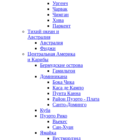
Ургенч
Чарвак
Чимган
Хива
Паркент
Тихий океан и
Австралия
Австралия
Фиджи
Центральная Америка
и Карибы
Бермудские острова
Гамильтон
Доминикана
Бока Чика
Каса де Кампо
Пунта Канна
Район Пуэрто - Плата
Санто-Доминго
Куба
Пуэрто Рико
Вьекес
Сан-Хуан
Ямайка
Вестморлэнд