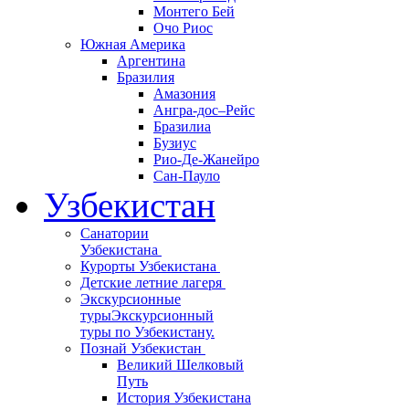
Монтего Бей
Очо Риос
Южная Америка
Аргентина
Бразилия
Амазония
Ангра-дос–Рейс
Бразилиа
Бузиус
Рио-Де-Жанейро
Сан-Пауло
Узбекистан
Санатории
Узбекистана
Курорты Узбекистана
Детские летние лагеря
Экскурсионные
туры
Экскурсионный
туры по Узбекистану.
Познай Узбекистан
Великий Шелковый
Путь
История Узбекистана