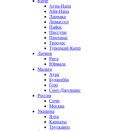
Кипр
Агиа-Напа
Айя-Напа
Ларнака
Лимассол
Пафос
Писсури
Протарас
Троодос
Турецкий Кипр
Латвия
Рига
Юрмала
Мальта
Аура
Буджибба
Гозо
Сент-Джулианс
Россия
Сочи
Москва
Украина
Ялта
Карпаты
Трускавец