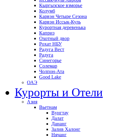
Кыргызское взморье
Колумб
Карвэн Четыре Сезона
Карвэн Иссык-Куль
Курортная деревенька
Каприз
Охотный двор
Рохат НБУ
Радуга Вест
Радуга
Синегорье
Солемар
Чолпон-Ата
Good Lake
ОАЭ
Курорты и Отели
Азия
Вьетнам
Вунгтау
Далат
Дананг
Залив Халонг
Нячанг