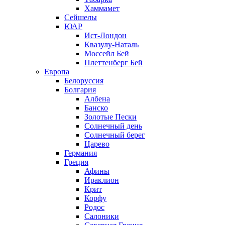
Хаммамет
Сейшелы
ЮАР
Ист-Лондон
Квазулу-Наталь
Моссейл Бей
Плеттенберг Бей
Европа
Белоруссия
Болгария
Албена
Банско
Золотые Пески
Солнечный день
Солнечный берег
Царево
Германия
Греция
Афины
Ираклион
Крит
Корфу
Родос
Салоники