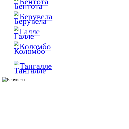
Бентота
Берувела
Галле
Коломбо
Тангалле