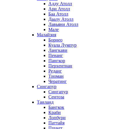
Адду Атолл
Ари Атолл
Баа Атолл
Даалу Атолл
Лавьяни Атолл
Мале
Малайзия
Борнео
Куала Лумпур
Лангкави
Пенанг
Пангкор
Перхентиан
Реданг
Тиоман
Чератинг
Сингапур
Сингапур
Сентоза
Таиланд
Бангкок
Краби
Лопбури
Паттайя
Пхукет