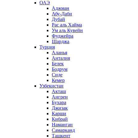
ОАЭ
Аджман
Абу-Даби
Дубай
Рас аль Хайма
Ум аль Кувейн
Фуджейра
Шарджа
Турция
Аланья
Анталия
Белек
Бодрум
Сиде
Кемер
Узбекистан
Акташ
Ангрен
Бухара
Джизак
Карши
Кибрай
Наманган
Самарканд
Ташкент