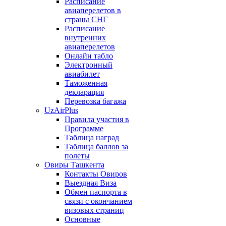
Расписание
авиаперелетов в
страны СНГ
Расписание
внутренних
авиаперелетов
Онлайн табло
Электронный
авиабилет
Таможенная
декларация
Перевозка багажа
UzAirPlus
Правила участия в
Программе
Таблица наград
Таблица баллов за
полеты
Овиры Ташкента
Контакты Овиров
Выездная Виза
Обмен паспорта в
связи с окончанием
визовых страниц
Основные