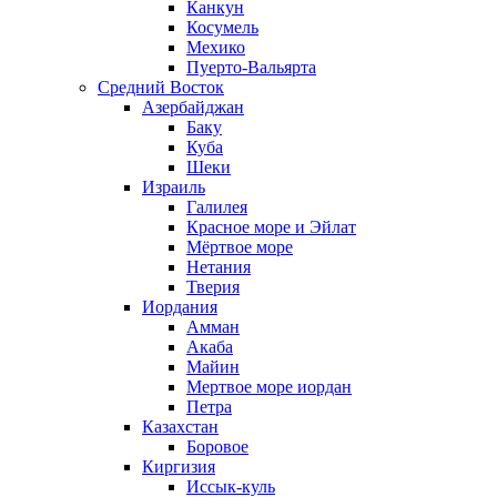
Канкун
Косумель
Мехико
Пуерто-Вальярта
Средний Восток
Азербайджан
Баку
Куба
Шеки
Израиль
Галилея
Красное море и Эйлат
Мёртвое море
Нетания
Тверия
Иордания
Амман
Акаба
Майин
Мертвое море иордан
Петра
Казахстан
Боровое
Киргизия
Иссык-куль