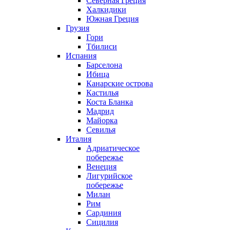
Северная Греция
Халкидики
Южная Греция
Грузия
Гори
Тбилиси
Испания
Барселона
Ибица
Канарские острова
Кастилья
Коста Бланка
Мадрид
Майорка
Севилья
Италия
Адриатическое
побережье
Венеция
Лигурийское
побережье
Милан
Рим
Сардиния
Сицилия