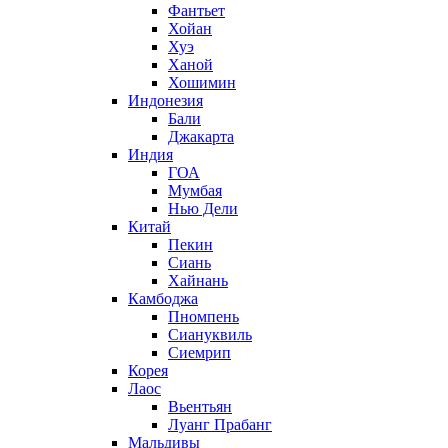
Фантьет
Хойан
Хуэ
Ханой
Хошимин
Индонезия
Бали
Джакарта
Индия
ГОА
Мумбая
Нью Дели
Китай
Пекин
Сиань
Хайнань
Камбоджа
Пномпень
Сиануквиль
Сиемрип
Корея
Лаос
Вьентьян
Луанг Прабанг
Мальдивы