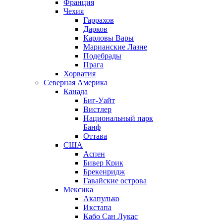
Франция
Чехия
Гаррахов
Дарков
Карловы Вары
Марианские Лазне
Подебрады
Прага
Хорватия
Северная Америка
Канада
Биг-Уайт
Вистлер
Национальный парк
Банф
Оттава
США
Аспен
Бивер Крик
Брекенридж
Гавайские острова
Мексика
Акапулько
Икстапа
Кабо Сан Лукас