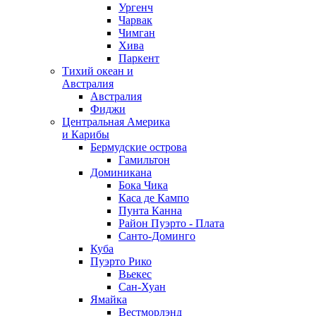
Ургенч
Чарвак
Чимган
Хива
Паркент
Тихий океан и
Австралия
Австралия
Фиджи
Центральная Америка
и Карибы
Бермудские острова
Гамильтон
Доминикана
Бока Чика
Каса де Кампо
Пунта Канна
Район Пуэрто - Плата
Санто-Доминго
Куба
Пуэрто Рико
Вьекес
Сан-Хуан
Ямайка
Вестморлэнд