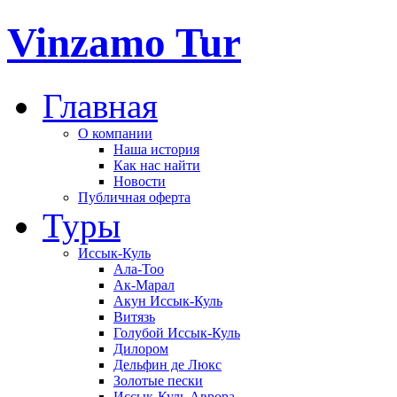
Vinzamo Tur
Главная
О компании
Наша история
Как нас найти
Новости
Публичная оферта
Туры
Иссык-Куль
Ала-Тоо
Ак-Марал
Акун Иссык-Куль
Витязь
Голубой Иссык-Куль
Дилором
Дельфин де Люкс
Золотые пески
Иссык-Куль Аврора