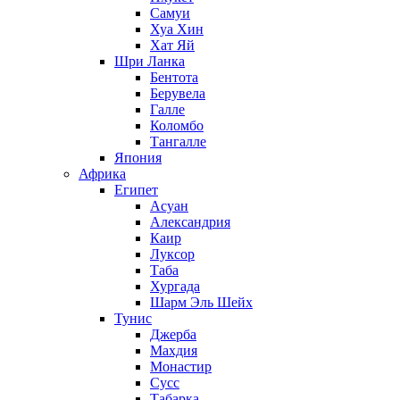
Самуи
Хуа Хин
Хат Яй
Шри Ланка
Бентота
Берувела
Галле
Коломбо
Тангалле
Япония
Африка
Египет
Асуан
Александрия
Каир
Луксор
Таба
Хургада
Шарм Эль Шейх
Тунис
Джерба
Махдия
Монастир
Сусс
Табарка