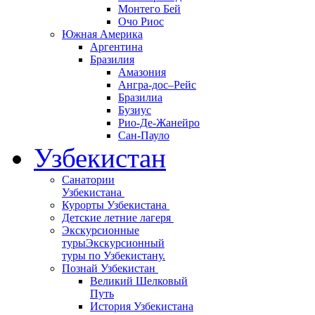
Монтего Бей
Очо Риос
Южная Америка
Аргентина
Бразилия
Амазония
Ангра-дос–Рейс
Бразилиа
Бузиус
Рио-Де-Жанейро
Сан-Пауло
Узбекистан
Санатории
Узбекистана
Курорты Узбекистана
Детские летние лагеря
Экскурсионные
туры
Экскурсионный
туры по Узбекистану.
Познай Узбекистан
Великий Шелковый
Путь
История Узбекистана