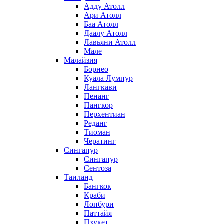
Адду Атолл
Ари Атолл
Баа Атолл
Даалу Атолл
Лавьяни Атолл
Мале
Малайзия
Борнео
Куала Лумпур
Лангкави
Пенанг
Пангкор
Перхентиан
Реданг
Тиоман
Чератинг
Сингапур
Сингапур
Сентоза
Таиланд
Бангкок
Краби
Лопбури
Паттайя
Пхукет