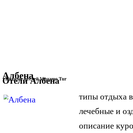
Албена
Отели Албена
Каталог отелей Vinzamo Tur
типы отдыха в
лечебные и оз
описание кур