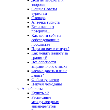
Долгие перелеты и
здоровье
Общие Советы
туристам
Словарь
Аптечка туриста
Если паспорт
потеряли...
Как вести себя на
собеседовании в
посольстве
Пора ли вам в отпуск?
Как менять валюту за
границей
Все опасности
заграничного отдыха
чаевые давать или не
давать?
Фобии туристов
Пакуем чемоданы
Авиабилеты
Купить а/б
Расписание
международных
авиаперелетов