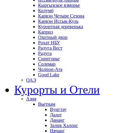
Кыргызское взморье
Колумб
Карвэн Четыре Сезона
Карвэн Иссык-Куль
Курортная деревенька
Каприз
Охотный двор
Рохат НБУ
Радуга Вест
Радуга
Синегорье
Солемар
Чолпон-Ата
Good Lake
ОАЭ
Курорты и Отели
Азия
Вьетнам
Вунгтау
Далат
Дананг
Залив Халонг
Нячанг