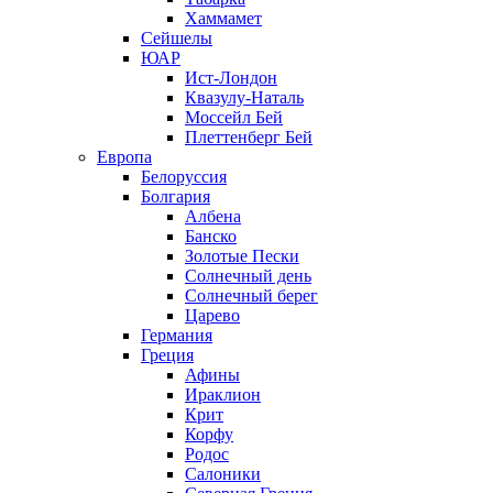
Хаммамет
Сейшелы
ЮАР
Ист-Лондон
Квазулу-Наталь
Моссейл Бей
Плеттенберг Бей
Европа
Белоруссия
Болгария
Албена
Банско
Золотые Пески
Солнечный день
Солнечный берег
Царево
Германия
Греция
Афины
Ираклион
Крит
Корфу
Родос
Салоники