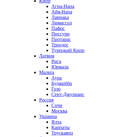
Кипр
Агиа-Напа
Айя-Напа
Ларнака
Лимассол
Пафос
Писсури
Протарас
Троодос
Турецкий Кипр
Латвия
Рига
Юрмала
Мальта
Аура
Буджибба
Гозо
Сент-Джулианс
Россия
Сочи
Москва
Украина
Ялта
Карпаты
Трускавец