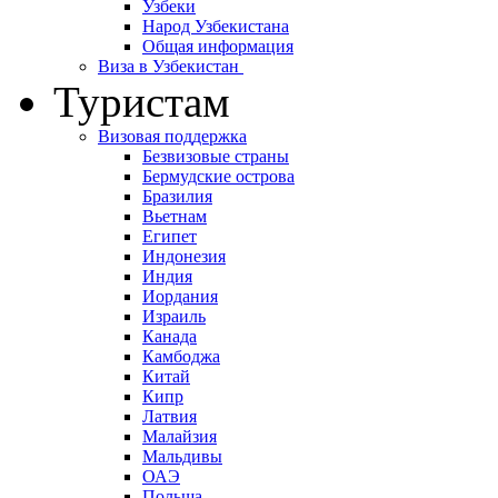
Узбеки
Народ Узбекистана
Общая информация
Виза в Узбекистан
Туристам
Визовая поддержка
Безвизовые страны
Бермудские острова
Бразилия
Вьетнам
Египет
Индонезия
Индия
Иордания
Израиль
Канада
Камбоджа
Китай
Кипр
Латвия
Малайзия
Мальдивы
ОАЭ
Польша