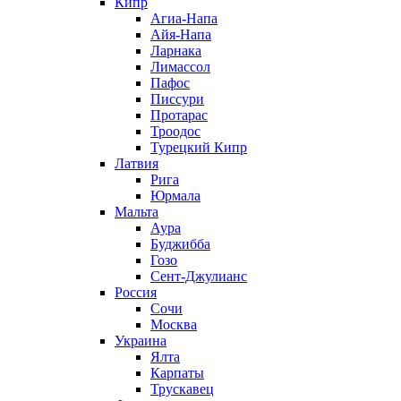
Кипр
Агиа-Напа
Айя-Напа
Ларнака
Лимассол
Пафос
Писсури
Протарас
Троодос
Турецкий Кипр
Латвия
Рига
Юрмала
Мальта
Аура
Буджибба
Гозо
Сент-Джулианс
Россия
Сочи
Москва
Украина
Ялта
Карпаты
Трускавец