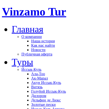
Vinzamo Tur
Главная
О компании
Наша история
Как нас найти
Новости
Публичная оферта
Туры
Иссык-Куль
Ала-Тоо
Ак-Марал
Акун Иссык-Куль
Витязь
Голубой Иссык-Куль
Дилором
Дельфин де Люкс
Золотые пески
Иссык-Куль Аврора