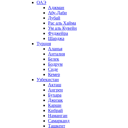
ОАЭ
Аджман
Абу-Даби
Дубай
Рас аль Хайма
Ум аль Кувейн
Фуджейра
Шарджа
Турция
Аланья
Анталия
Белек
Бодрум
Сиде
Кемер
Узбекистан
Акташ
Ангрен
Бухара
Джизак
Карши
Кибрай
Наманган
Самарканд
Ташкент