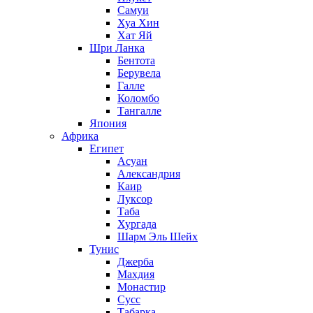
Самуи
Хуа Хин
Хат Яй
Шри Ланка
Бентота
Берувела
Галле
Коломбо
Тангалле
Япония
Африка
Египет
Асуан
Александрия
Каир
Луксор
Таба
Хургада
Шарм Эль Шейх
Тунис
Джерба
Махдия
Монастир
Сусс
Табарка