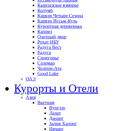
Кыргызское взморье
Колумб
Карвэн Четыре Сезона
Карвэн Иссык-Куль
Курортная деревенька
Каприз
Охотный двор
Рохат НБУ
Радуга Вест
Радуга
Синегорье
Солемар
Чолпон-Ата
Good Lake
ОАЭ
Курорты и Отели
Азия
Вьетнам
Вунгтау
Далат
Дананг
Залив Халонг
Нячанг