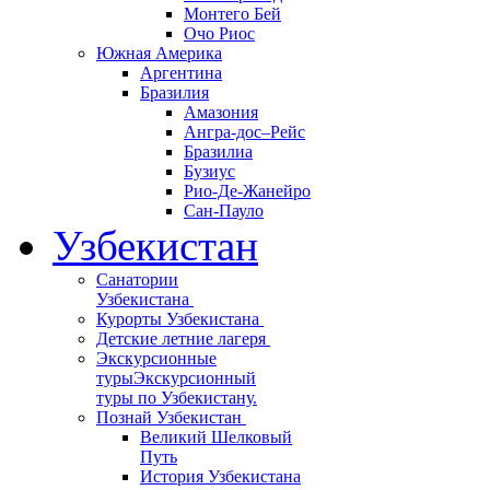
Монтего Бей
Очо Риос
Южная Америка
Аргентина
Бразилия
Амазония
Ангра-дос–Рейс
Бразилиа
Бузиус
Рио-Де-Жанейро
Сан-Пауло
Узбекистан
Санатории
Узбекистана
Курорты Узбекистана
Детские летние лагеря
Экскурсионные
туры
Экскурсионный
туры по Узбекистану.
Познай Узбекистан
Великий Шелковый
Путь
История Узбекистана