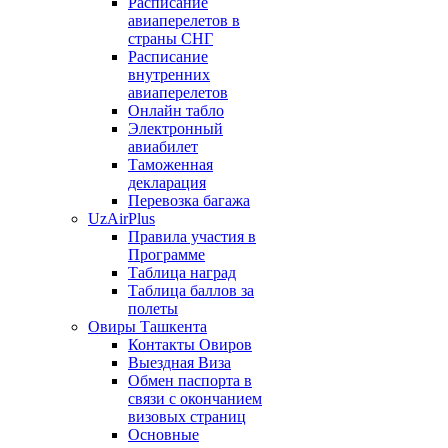
Расписание
авиаперелетов в
страны СНГ
Расписание
внутренних
авиаперелетов
Онлайн табло
Электронный
авиабилет
Таможенная
декларация
Перевозка багажа
UzAirPlus
Правила участия в
Программе
Таблица наград
Таблица баллов за
полеты
Овиры Ташкента
Контакты Овиров
Выездная Виза
Обмен паспорта в
связи с окончанием
визовых страниц
Основные