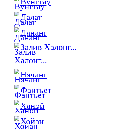
Вунгтау
Далат
Дананг
Залив Халонг...
Нячанг
Фантьет
Ханой
Хойан