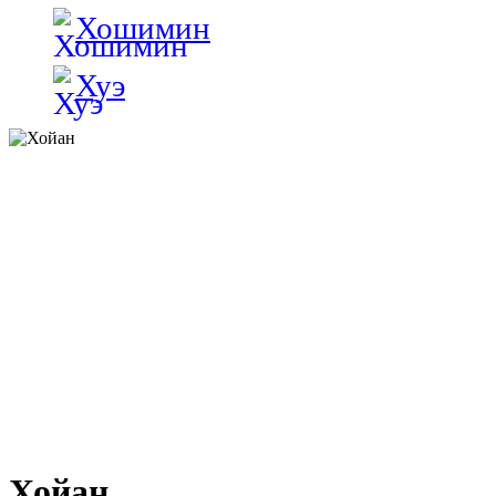
Хошимин
Хуэ
Хойан