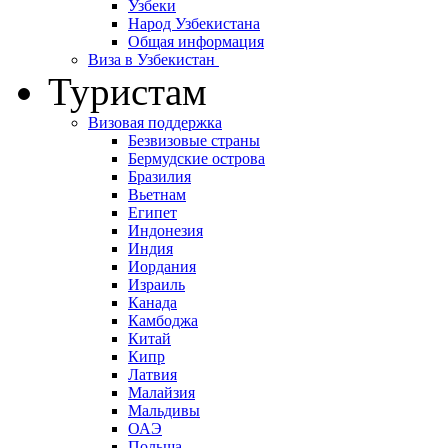
Узбеки
Народ Узбекистана
Общая информация
Виза в Узбекистан
Туристам
Визовая поддержка
Безвизовые страны
Бермудские острова
Бразилия
Вьетнам
Египет
Индонезия
Индия
Иордания
Израиль
Канада
Камбоджа
Китай
Кипр
Латвия
Малайзия
Мальдивы
ОАЭ
Польша