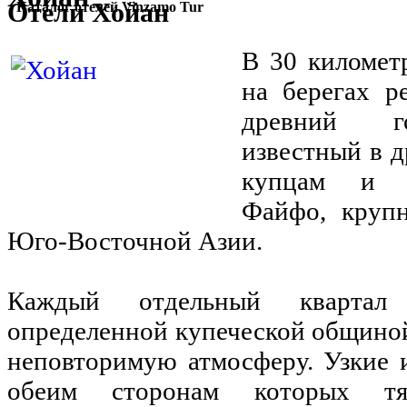
Отели Хойан
Каталог отелей Vinzamo Tur
В 30 километ
на берегах р
древний го
известный в 
купцам и м
Файфо, круп
Юго-Восточной Азии.
Каждый отдельный квартал 
определенной купеческой общино
неповторимую атмосферу. Узкие 
обеим сторонам которых тян