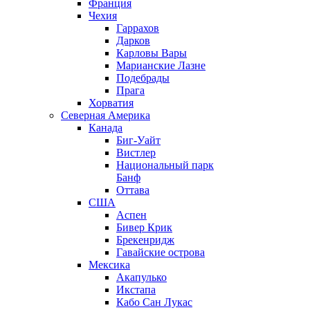
Франция
Чехия
Гаррахов
Дарков
Карловы Вары
Марианские Лазне
Подебрады
Прага
Хорватия
Северная Америка
Канада
Биг-Уайт
Вистлер
Национальный парк
Банф
Оттава
США
Аспен
Бивер Крик
Брекенридж
Гавайские острова
Мексика
Акапулько
Икстапа
Кабо Сан Лукас