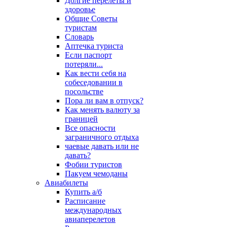
Долгие перелеты и
здоровье
Общие Советы
туристам
Словарь
Аптечка туриста
Если паспорт
потеряли...
Как вести себя на
собеседовании в
посольстве
Пора ли вам в отпуск?
Как менять валюту за
границей
Все опасности
заграничного отдыха
чаевые давать или не
давать?
Фобии туристов
Пакуем чемоданы
Авиабилеты
Купить а/б
Расписание
международных
авиаперелетов