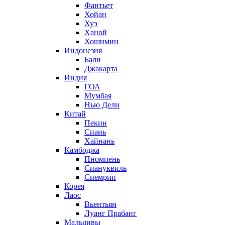
Фантьет
Хойан
Хуэ
Ханой
Хошимин
Индонезия
Бали
Джакарта
Индия
ГОА
Мумбая
Нью Дели
Китай
Пекин
Сиань
Хайнань
Камбоджа
Пномпень
Сиануквиль
Сиемрип
Корея
Лаос
Вьентьян
Луанг Прабанг
Мальдивы