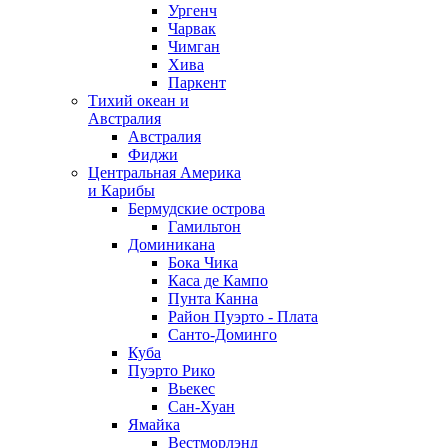
Ургенч
Чарвак
Чимган
Хива
Паркент
Тихий океан и
Австралия
Австралия
Фиджи
Центральная Америка
и Карибы
Бермудские острова
Гамильтон
Доминикана
Бока Чика
Каса де Кампо
Пунта Канна
Район Пуэрто - Плата
Санто-Доминго
Куба
Пуэрто Рико
Вьекес
Сан-Хуан
Ямайка
Вестморлэнд