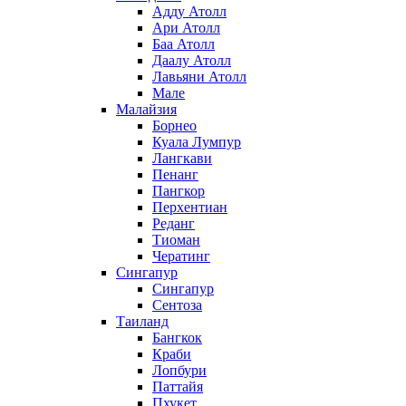
Адду Атолл
Ари Атолл
Баа Атолл
Даалу Атолл
Лавьяни Атолл
Мале
Малайзия
Борнео
Куала Лумпур
Лангкави
Пенанг
Пангкор
Перхентиан
Реданг
Тиоман
Чератинг
Сингапур
Сингапур
Сентоза
Таиланд
Бангкок
Краби
Лопбури
Паттайя
Пхукет