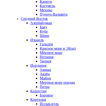
Канкун
Косумель
Мехико
Пуерто-Вальярта
Средний Восток
Азербайджан
Баку
Куба
Шеки
Израиль
Галилея
Красное море и Эйлат
Мёртвое море
Нетания
Тверия
Иордания
Амман
Акаба
Майин
Мертвое море иордан
Петра
Казахстан
Боровое
Киргизия
Иссык-куль