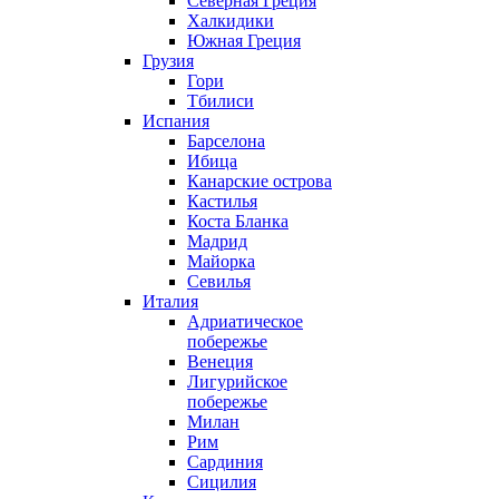
Северная Греция
Халкидики
Южная Греция
Грузия
Гори
Тбилиси
Испания
Барселона
Ибица
Канарские острова
Кастилья
Коста Бланка
Мадрид
Майорка
Севилья
Италия
Адриатическое
побережье
Венеция
Лигурийское
побережье
Милан
Рим
Сардиния
Сицилия