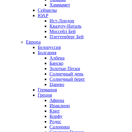
Хаммамет
Сейшелы
ЮАР
Ист-Лондон
Квазулу-Наталь
Моссейл Бей
Плеттенберг Бей
Европа
Белоруссия
Болгария
Албена
Банско
Золотые Пески
Солнечный день
Солнечный берег
Царево
Германия
Греция
Афины
Ираклион
Крит
Корфу
Родос
Салоники