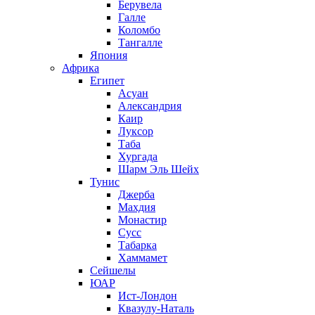
Берувела
Галле
Коломбо
Тангалле
Япония
Африка
Египет
Асуан
Александрия
Каир
Луксор
Таба
Хургада
Шарм Эль Шейх
Тунис
Джерба
Махдия
Монастир
Сусс
Табарка
Хаммамет
Сейшелы
ЮАР
Ист-Лондон
Квазулу-Наталь