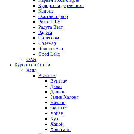
Карвэн Иссык-Куль
Курортная деревенька
Каприз
Охотный двор
Рохат НБУ
Радуга Вест
Радуга
Синегорье
Солемар
Чолпон-Ата
Good Lake
ОАЭ
Курорты и Отели
Азия
Вьетнам
Вунгтау
Далат
Дананг
Залив Халонг
Нячанг
Фантьет
Хойан
Хуэ
Ханой
Хошимин