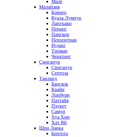
Мале
Малайзия
Борнео
Куала Лумпур
Лангкави
Пенанг
Пангкор
Перхентиан
Реданг
Тиоман
Чератинг
Сингапур
Сингапур
Сентоза
Таиланд
Бангкок
Краби
Лопбури
Паттайя
Пхукет
Самуи
Хуа Хин
Хат Яй
Шри Ланка
Бентота