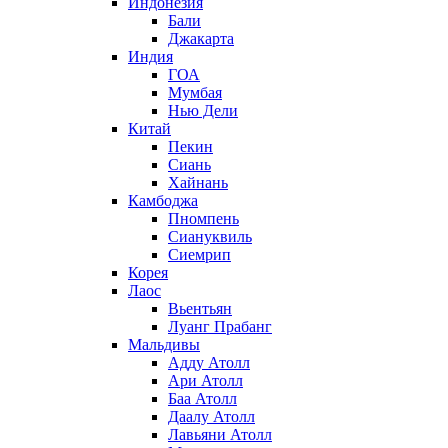
Индонезия
Бали
Джакарта
Индия
ГОА
Мумбая
Нью Дели
Китай
Пекин
Сиань
Хайнань
Камбоджа
Пномпень
Сиануквиль
Сиемрип
Корея
Лаос
Вьентьян
Луанг Прабанг
Мальдивы
Адду Атолл
Ари Атолл
Баа Атолл
Даалу Атолл
Лавьяни Атолл