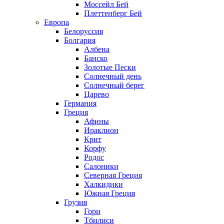
Моссейл Бей
Плеттенберг Бей
Европа
Белоруссия
Болгария
Албена
Банско
Золотые Пески
Солнечный день
Солнечный берег
Царево
Германия
Греция
Афины
Ираклион
Крит
Корфу
Родос
Салоники
Северная Греция
Халкидики
Южная Греция
Грузия
Гори
Тбилиси