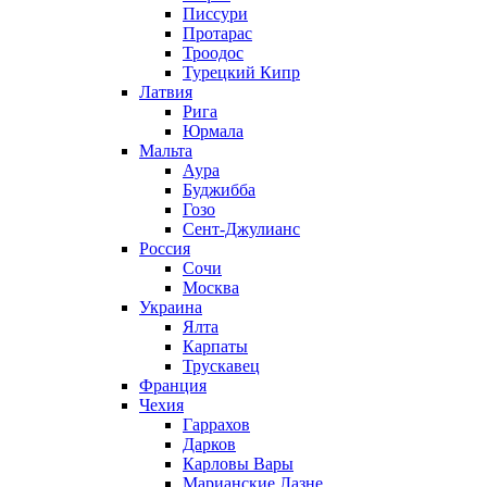
Писсури
Протарас
Троодос
Турецкий Кипр
Латвия
Рига
Юрмала
Мальта
Аура
Буджибба
Гозо
Сент-Джулианс
Россия
Сочи
Москва
Украина
Ялта
Карпаты
Трускавец
Франция
Чехия
Гаррахов
Дарков
Карловы Вары
Марианские Лазне