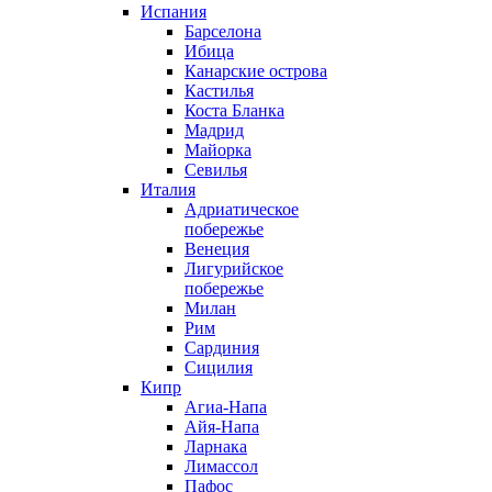
Испания
Барселона
Ибица
Канарские острова
Кастилья
Коста Бланка
Мадрид
Майорка
Севилья
Италия
Адриатическое
побережье
Венеция
Лигурийское
побережье
Милан
Рим
Сардиния
Сицилия
Кипр
Агиа-Напа
Айя-Напа
Ларнака
Лимассол
Пафос