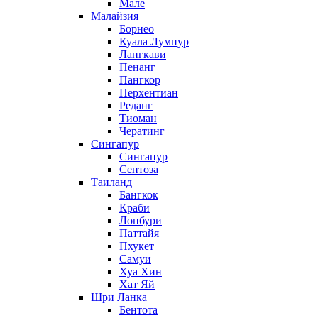
Мале
Малайзия
Борнео
Куала Лумпур
Лангкави
Пенанг
Пангкор
Перхентиан
Реданг
Тиоман
Чератинг
Сингапур
Сингапур
Сентоза
Таиланд
Бангкок
Краби
Лопбури
Паттайя
Пхукет
Самуи
Хуа Хин
Хат Яй
Шри Ланка
Бентота