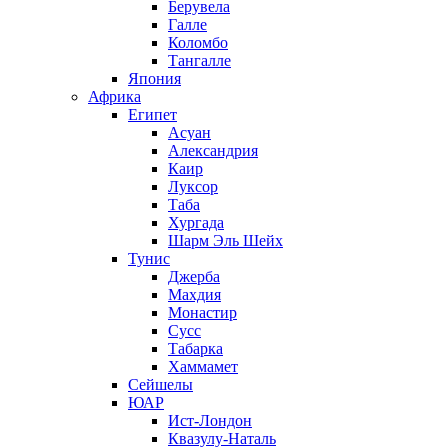
Берувела
Галле
Коломбо
Тангалле
Япония
Африка
Египет
Асуан
Александрия
Каир
Луксор
Таба
Хургада
Шарм Эль Шейх
Тунис
Джерба
Махдия
Монастир
Сусс
Табарка
Хаммамет
Сейшелы
ЮАР
Ист-Лондон
Квазулу-Наталь