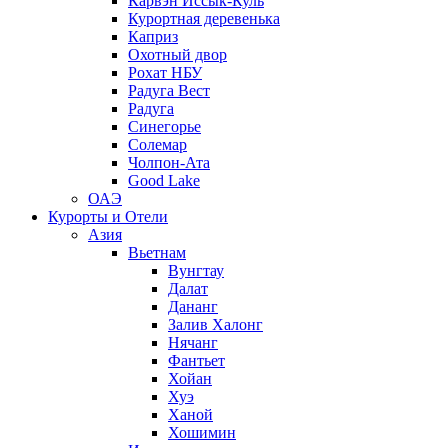
Карвэн Иссык-Куль
Курортная деревенька
Каприз
Охотный двор
Рохат НБУ
Радуга Вест
Радуга
Синегорье
Солемар
Чолпон-Ата
Good Lake
ОАЭ
Курорты и Отели
Азия
Вьетнам
Вунгтау
Далат
Дананг
Залив Халонг
Нячанг
Фантьет
Хойан
Хуэ
Ханой
Хошимин