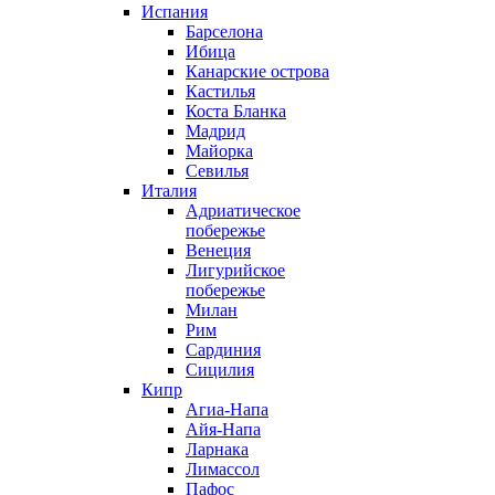
Испания
Барселона
Ибица
Канарские острова
Кастилья
Коста Бланка
Мадрид
Майорка
Севилья
Италия
Адриатическое
побережье
Венеция
Лигурийское
побережье
Милан
Рим
Сардиния
Сицилия
Кипр
Агиа-Напа
Айя-Напа
Ларнака
Лимассол
Пафос