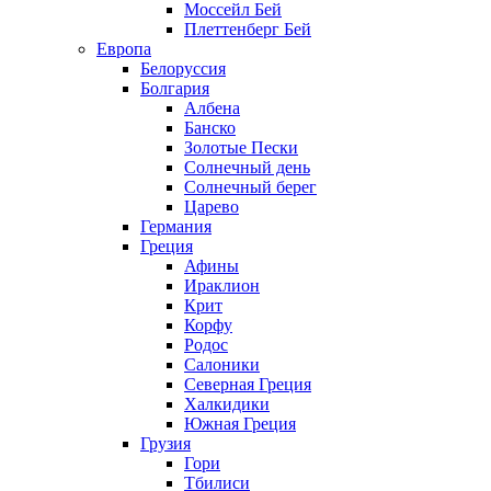
Моссейл Бей
Плеттенберг Бей
Европа
Белоруссия
Болгария
Албена
Банско
Золотые Пески
Солнечный день
Солнечный берег
Царево
Германия
Греция
Афины
Ираклион
Крит
Корфу
Родос
Салоники
Северная Греция
Халкидики
Южная Греция
Грузия
Гори
Тбилиси