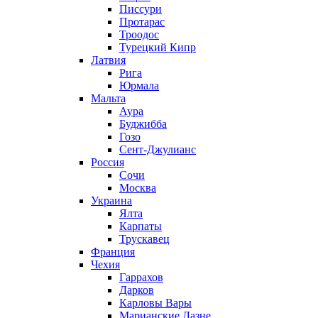
Писсури
Протарас
Троодос
Турецкий Кипр
Латвия
Рига
Юрмала
Мальта
Аура
Буджибба
Гозо
Сент-Джулианс
Россия
Сочи
Москва
Украина
Ялта
Карпаты
Трускавец
Франция
Чехия
Гаррахов
Дарков
Карловы Вары
Марианские Лазне