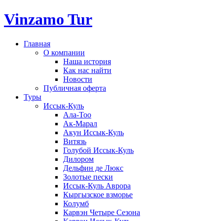
Vinzamo Tur
Главная
О компании
Наша история
Как нас найти
Новости
Публичная оферта
Туры
Иссык-Куль
Ала-Тоо
Ак-Марал
Акун Иссык-Куль
Витязь
Голубой Иссык-Куль
Дилором
Дельфин де Люкс
Золотые пески
Иссык-Куль Аврора
Кыргызское взморье
Колумб
Карвэн Четыре Сезона