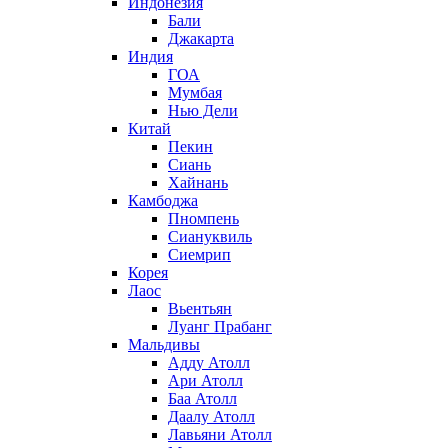
Индонезия
Бали
Джакарта
Индия
ГОА
Мумбая
Нью Дели
Китай
Пекин
Сиань
Хайнань
Камбоджа
Пномпень
Сиануквиль
Сиемрип
Корея
Лаос
Вьентьян
Луанг Прабанг
Мальдивы
Адду Атолл
Ари Атолл
Баа Атолл
Даалу Атолл
Лавьяни Атолл