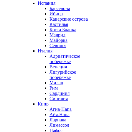
Испания
Барселона
Ибица
Канарские острова
Кастилья
Коста Бланка
Мадрид
Майорка
Севилья
Италия
Адриатическое
побережье
Венеция
Лигурийское
побережье
Милан
Рим
Сардиния
Сицилия
Кипр
Агиа-Напа
Айя-Напа
Ларнака
Лимассол
Пафос