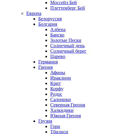
Моссейл Бей
Плеттенберг Бей
Европа
Белоруссия
Болгария
Албена
Банско
Золотые Пески
Солнечный день
Солнечный берег
Царево
Германия
Греция
Афины
Ираклион
Крит
Корфу
Родос
Салоники
Северная Греция
Халкидики
Южная Греция
Грузия
Гори
Тбилиси