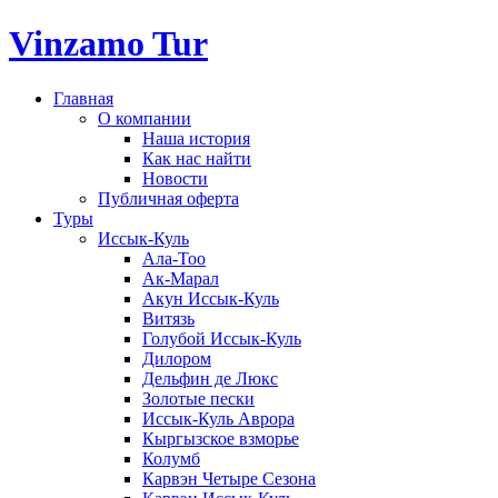
Vinzamo Tur
Главная
О компании
Наша история
Как нас найти
Новости
Публичная оферта
Туры
Иссык-Куль
Ала-Тоо
Ак-Марал
Акун Иссык-Куль
Витязь
Голубой Иссык-Куль
Дилором
Дельфин де Люкс
Золотые пески
Иссык-Куль Аврора
Кыргызское взморье
Колумб
Карвэн Четыре Сезона