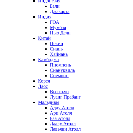
Индонезия
Бали
Джакарта
Индия
ГОА
Мумбая
Нью Дели
Китай
Пекин
Сиань
Хайнань
Камбоджа
Пномпень
Сиануквиль
Сиемрип
Корея
Лаос
Вьентьян
Луанг Прабанг
Мальдивы
Адду Атолл
Ари Атолл
Баа Атолл
Даалу Атолл
Лавьяни Атолл