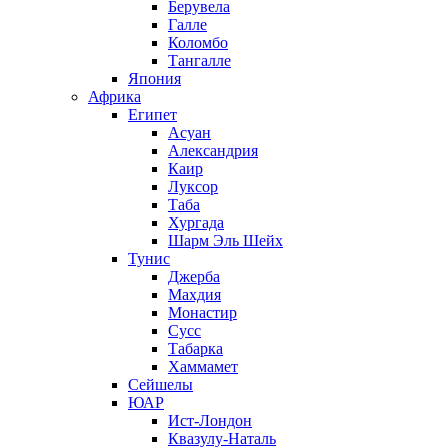
Берувела
Галле
Коломбо
Тангалле
Япония
Африка
Египет
Асуан
Александрия
Каир
Луксор
Таба
Хургада
Шарм Эль Шейх
Тунис
Джерба
Махдия
Монастир
Сусс
Табарка
Хаммамет
Сейшелы
ЮАР
Ист-Лондон
Квазулу-Наталь