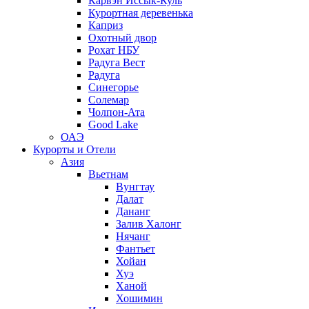
Карвэн Иссык-Куль
Курортная деревенька
Каприз
Охотный двор
Рохат НБУ
Радуга Вест
Радуга
Синегорье
Солемар
Чолпон-Ата
Good Lake
ОАЭ
Курорты и Отели
Азия
Вьетнам
Вунгтау
Далат
Дананг
Залив Халонг
Нячанг
Фантьет
Хойан
Хуэ
Ханой
Хошимин