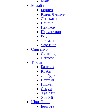
Мале
Малайзия
Борнео
Куала Лумпур
Лангкави
Пенанг
Пангкор
Перхентиан
Реданг
Тиоман
Чератинг
Сингапур
Сингапур
Сентоза
Таиланд
Бангкок
Краби
Лопбури
Паттайя
Пхукет
Самуи
Хуа Хин
Хат Яй
Шри Ланка
Бентота