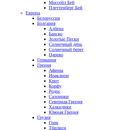
Моссейл Бей
Плеттенберг Бей
Европа
Белоруссия
Болгария
Албена
Банско
Золотые Пески
Солнечный день
Солнечный берег
Царево
Германия
Греция
Афины
Ираклион
Крит
Корфу
Родос
Салоники
Северная Греция
Халкидики
Южная Греция
Грузия
Гори
Тбилиси