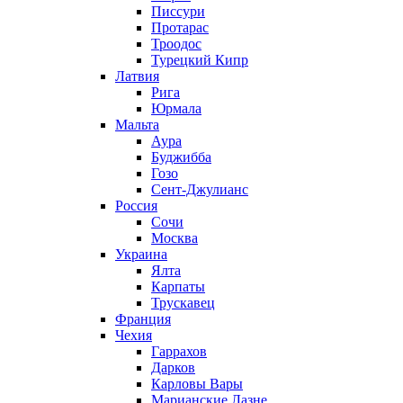
Писсури
Протарас
Троодос
Турецкий Кипр
Латвия
Рига
Юрмала
Мальта
Аура
Буджибба
Гозо
Сент-Джулианс
Россия
Сочи
Москва
Украина
Ялта
Карпаты
Трускавец
Франция
Чехия
Гаррахов
Дарков
Карловы Вары
Марианские Лазне