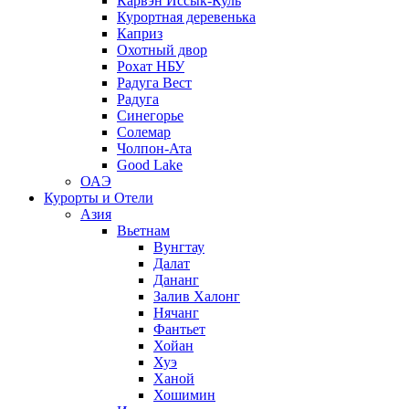
Карвэн Иссык-Куль
Курортная деревенька
Каприз
Охотный двор
Рохат НБУ
Радуга Вест
Радуга
Синегорье
Солемар
Чолпон-Ата
Good Lake
ОАЭ
Курорты и Отели
Азия
Вьетнам
Вунгтау
Далат
Дананг
Залив Халонг
Нячанг
Фантьет
Хойан
Хуэ
Ханой
Хошимин