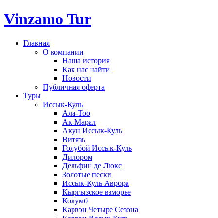
Vinzamo Tur
Главная
О компании
Наша история
Как нас найти
Новости
Публичная оферта
Туры
Иссык-Куль
Ала-Тоо
Ак-Марал
Акун Иссык-Куль
Витязь
Голубой Иссык-Куль
Дилором
Дельфин де Люкс
Золотые пески
Иссык-Куль Аврора
Кыргызское взморье
Колумб
Карвэн Четыре Сезона