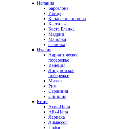
Испания
Барселона
Ибица
Канарские острова
Кастилья
Коста Бланка
Мадрид
Майорка
Севилья
Италия
Адриатическое
побережье
Венеция
Лигурийское
побережье
Милан
Рим
Сардиния
Сицилия
Кипр
Агиа-Напа
Айя-Напа
Ларнака
Лимассол
Пафос