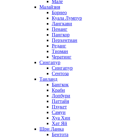
Мале
Малайзия
Борнео
Куала Лумпур
Лангкави
Пенанг
Пангкор
Перхентиан
Реданг
Тиоман
Чератинг
Сингапур
Сингапур
Сентоза
Таиланд
Бангкок
Краби
Лопбури
Паттайя
Пхукет
Самуи
Хуа Хин
Хат Яй
Шри Ланка
Бентота