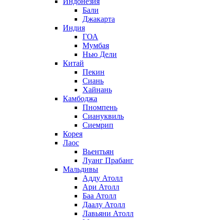
Индонезия
Бали
Джакарта
Индия
ГОА
Мумбая
Нью Дели
Китай
Пекин
Сиань
Хайнань
Камбоджа
Пномпень
Сиануквиль
Сиемрип
Корея
Лаос
Вьентьян
Луанг Прабанг
Мальдивы
Адду Атолл
Ари Атолл
Баа Атолл
Даалу Атолл
Лавьяни Атолл