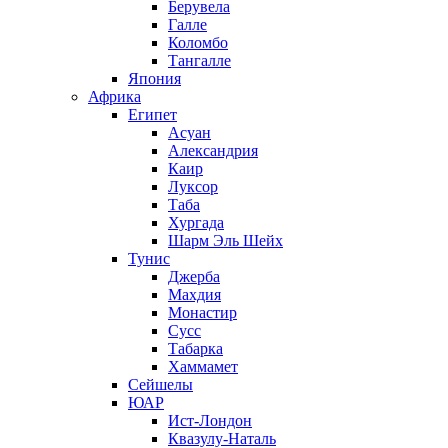
Берувела
Галле
Коломбо
Тангалле
Япония
Африка
Египет
Асуан
Александрия
Каир
Луксор
Таба
Хургада
Шарм Эль Шейх
Тунис
Джерба
Махдия
Монастир
Сусс
Табарка
Хаммамет
Сейшелы
ЮАР
Ист-Лондон
Квазулу-Наталь