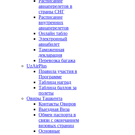
Расписание
авиаперелетов в
страны СНГ
Расписание
внутренних
авиаперелетов
Онлайн табло
Электронный
авиабилет
Таможенная
декларация
Перевозка багажа
UzAirPlus
Правила участия в
Программе
Таблица наград
Таблица баллов за
полеты
Овиры Ташкента
Контакты Овиров
Выездная Виза
Обмен паспорта в
связи с окончанием
визовых страниц
Основные