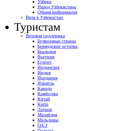
Узбеки
Народ Узбекистана
Общая информация
Виза в Узбекистан
Туристам
Визовая поддержка
Безвизовые страны
Бермудские острова
Бразилия
Вьетнам
Египет
Индонезия
Индия
Иордания
Израиль
Канада
Камбоджа
Китай
Кипр
Латвия
Малайзия
Мальдивы
ОАЭ
Польша