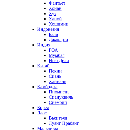
Фантьет
Хойан
Хуэ
Ханой
Хошимин
Индонезия
Бали
Джакарта
Индия
ГОА
Мумбая
Нью Дели
Китай
Пекин
Сиань
Хайнань
Камбоджа
Пномпень
Сиануквиль
Сиемрип
Корея
Лаос
Вьентьян
Луанг Прабанг
Мальдивы