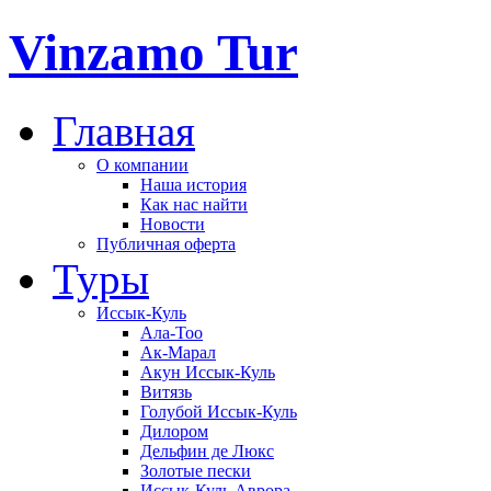
Vinzamo Tur
Главная
О компании
Наша история
Как нас найти
Новости
Публичная оферта
Туры
Иссык-Куль
Ала-Тоо
Ак-Марал
Акун Иссык-Куль
Витязь
Голубой Иссык-Куль
Дилором
Дельфин де Люкс
Золотые пески
Иссык-Куль Аврора