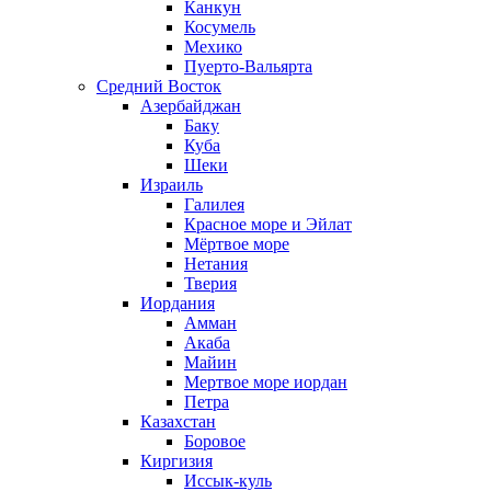
Канкун
Косумель
Мехико
Пуерто-Вальярта
Средний Восток
Азербайджан
Баку
Куба
Шеки
Израиль
Галилея
Красное море и Эйлат
Мёртвое море
Нетания
Тверия
Иордания
Амман
Акаба
Майин
Мертвое море иордан
Петра
Казахстан
Боровое
Киргизия
Иссык-куль