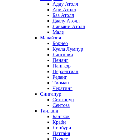
Адду Атолл
Ари Атолл
Баа Атолл
Даалу Атолл
Лавьяни Атолл
Мале
Малайзия
Борнео
Куала Лумпур
Лангкави
Пенанг
Пангкор
Перхентиан
Реданг
Тиоман
Чератинг
Сингапур
Сингапур
Сентоза
Таиланд
Бангкок
Краби
Лопбури
Паттайя
Пхукет