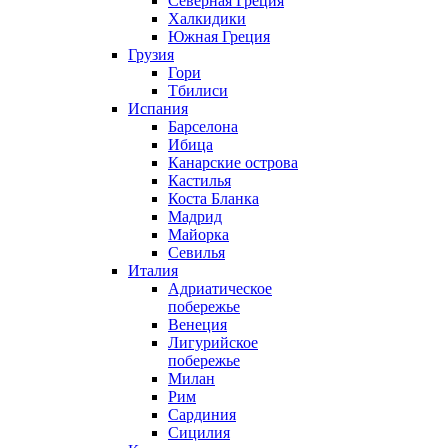
Северная Греция
Халкидики
Южная Греция
Грузия
Гори
Тбилиси
Испания
Барселона
Ибица
Канарские острова
Кастилья
Коста Бланка
Мадрид
Майорка
Севилья
Италия
Адриатическое
побережье
Венеция
Лигурийское
побережье
Милан
Рим
Сардиния
Сицилия