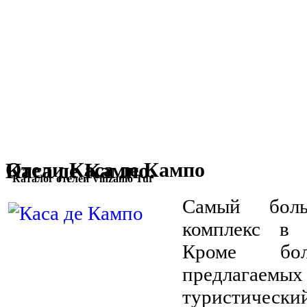
Каса де Кампо.
Отели Каса де Кампо
Каталог отелей Vinzamo Tur
Самый боль
комплекс в 
Кроме бол
предлагае
туристически