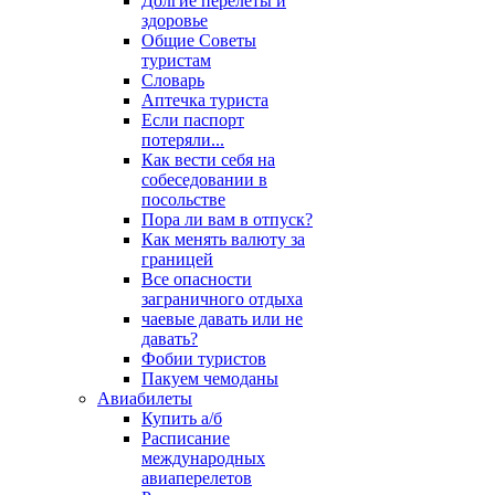
Долгие перелеты и
здоровье
Общие Советы
туристам
Словарь
Аптечка туриста
Если паспорт
потеряли...
Как вести себя на
собеседовании в
посольстве
Пора ли вам в отпуск?
Как менять валюту за
границей
Все опасности
заграничного отдыха
чаевые давать или не
давать?
Фобии туристов
Пакуем чемоданы
Авиабилеты
Купить а/б
Расписание
международных
авиаперелетов