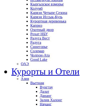
Кыргызское взморье
Колумб
Карвэн Четыре Сезона
Карвэн Иссык-Куль
Курортная деревенька
Каприз
Охотный двор
Рохат НБУ
Радуга Вест
Радуга
Синегорье
Солемар
Чолпон-Ата
Good Lake
ОАЭ
Курорты и Отели
Азия
Вьетнам
Вунгтау
Далат
Дананг
Залив Халонг
Нячанг