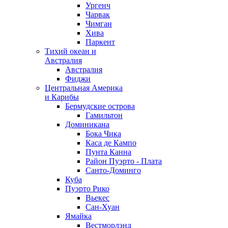
Ургенч
Чарвак
Чимган
Хива
Паркент
Тихий океан и
Австралия
Австралия
Фиджи
Центральная Америка
и Карибы
Бермудские острова
Гамильтон
Доминикана
Бока Чика
Каса де Кампо
Пунта Канна
Район Пуэрто - Плата
Санто-Доминго
Куба
Пуэрто Рико
Вьекес
Сан-Хуан
Ямайка
Вестморлэнд