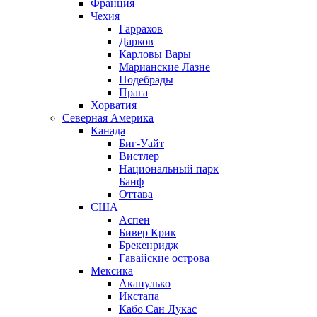
Франция
Чехия
Гаррахов
Дарков
Карловы Вары
Марианские Лазне
Подебрады
Прага
Хорватия
Северная Америка
Канада
Биг-Уайт
Вистлер
Национальный парк
Банф
Оттава
США
Аспен
Бивер Крик
Брекенридж
Гавайские острова
Мексика
Акапулько
Икстапа
Кабо Сан Лукас