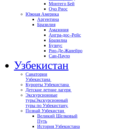
Монтего Бей
Очо Риос
Южная Америка
Аргентина
Бразилия
Амазония
Ангра-дос–Рейс
Бразилиа
Бузиус
Рио-Де-Жанейро
Сан-Пауло
Узбекистан
Санатории
Узбекистана
Курорты Узбекистана
Детские летние лагеря
Экскурсионные
туры
Экскурсионный
туры по Узбекистану.
Познай Узбекистан
Великий Шелковый
Путь
История Узбекистана