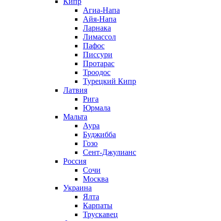
Кипр
Агиа-Напа
Айя-Напа
Ларнака
Лимассол
Пафос
Писсури
Протарас
Троодос
Турецкий Кипр
Латвия
Рига
Юрмала
Мальта
Аура
Буджибба
Гозо
Сент-Джулианс
Россия
Сочи
Москва
Украина
Ялта
Карпаты
Трускавец