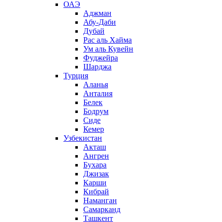
ОАЭ
Аджман
Абу-Даби
Дубай
Рас аль Хайма
Ум аль Кувейн
Фуджейра
Шарджа
Турция
Аланья
Анталия
Белек
Бодрум
Сиде
Кемер
Узбекистан
Акташ
Ангрен
Бухара
Джизак
Карши
Кибрай
Наманган
Самарканд
Ташкент