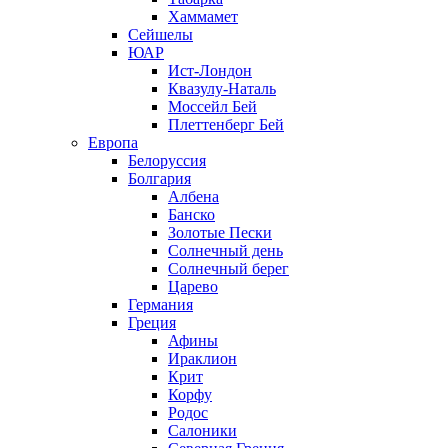
Хаммамет
Сейшелы
ЮАР
Ист-Лондон
Квазулу-Наталь
Моссейл Бей
Плеттенберг Бей
Европа
Белоруссия
Болгария
Албена
Банско
Золотые Пески
Солнечный день
Солнечный берег
Царево
Германия
Греция
Афины
Ираклион
Крит
Корфу
Родос
Салоники