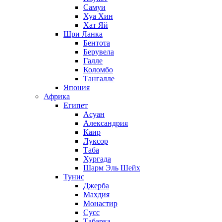
Самуи
Хуа Хин
Хат Яй
Шри Ланка
Бентота
Берувела
Галле
Коломбо
Тангалле
Япония
Африка
Египет
Асуан
Александрия
Каир
Луксор
Таба
Хургада
Шарм Эль Шейх
Тунис
Джерба
Махдия
Монастир
Сусс
Табарка