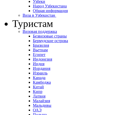
Узбеки
Народ Узбекистана
Общая информация
Виза в Узбекистан
Туристам
Визовая поддержка
Безвизовые страны
Бермудские острова
Бразилия
Вьетнам
Египет
Индонезия
Индия
Иордания
Израиль
Канада
Камбоджа
Китай
Кипр
Латвия
Малайзия
Мальдивы
ОАЭ
Польша