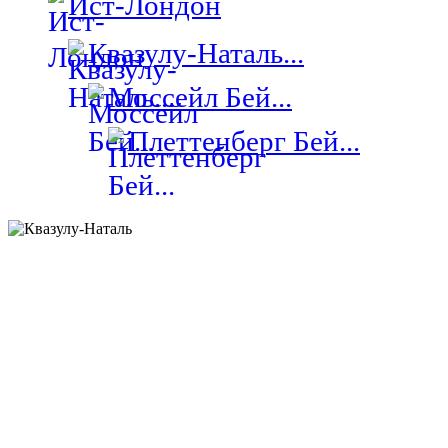
Ист-Лондон
Квазулу-Наталь...
Моссейл Бей...
Плеттенберг Бей...