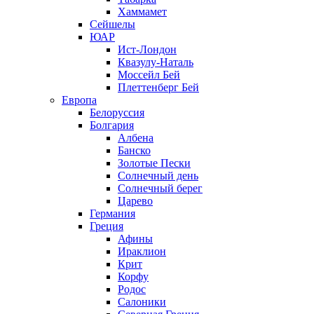
Хаммамет
Сейшелы
ЮАР
Ист-Лондон
Квазулу-Наталь
Моссейл Бей
Плеттенберг Бей
Европа
Белоруссия
Болгария
Албена
Банско
Золотые Пески
Солнечный день
Солнечный берег
Царево
Германия
Греция
Афины
Ираклион
Крит
Корфу
Родос
Салоники