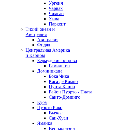
Ургенч
Чарвак
Чимган
Хива
Паркент
Тихий океан и
Австралия
Австралия
Фиджи
Центральная Америка
и Карибы
Бермудские острова
Гамильтон
Доминикана
Бока Чика
Каса де Кампо
Пунта Канна
Район Пуэрто - Плата
Санто-Доминго
Куба
Пуэрто Рико
Вьекес
Сан-Хуан
Ямайка
Вестморлэнд