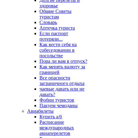
Долгие перелеты и
здоровье
Общие Советы
туристам
Словарь
Аптечка туриста
Если паспорт
потеряли...
Как вести себя на
собеседовании в
посольстве
Пора ли вам в отпуск?
Как менять валюту за
границей
Все опасности
заграничного отдыха
чаевые давать или не
давать?
Фобии туристов
Пакуем чемоданы
Авиабилеты
Купить а/б
Расписание
международных
авиаперелетов