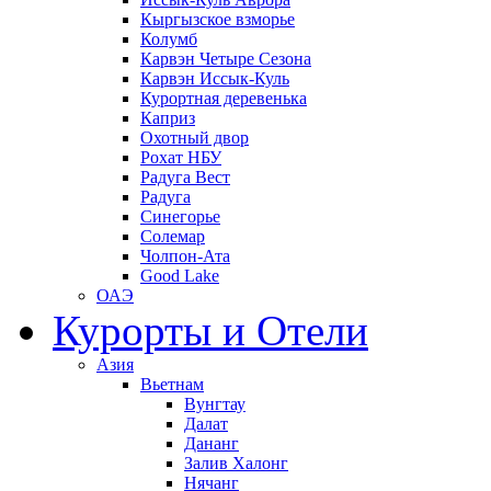
Кыргызское взморье
Колумб
Карвэн Четыре Сезона
Карвэн Иссык-Куль
Курортная деревенька
Каприз
Охотный двор
Рохат НБУ
Радуга Вест
Радуга
Синегорье
Солемар
Чолпон-Ата
Good Lake
ОАЭ
Курорты и Отели
Азия
Вьетнам
Вунгтау
Далат
Дананг
Залив Халонг
Нячанг