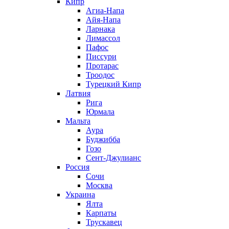
Кипр
Агиа-Напа
Айя-Напа
Ларнака
Лимассол
Пафос
Писсури
Протарас
Троодос
Турецкий Кипр
Латвия
Рига
Юрмала
Мальта
Аура
Буджибба
Гозо
Сент-Джулианс
Россия
Сочи
Москва
Украина
Ялта
Карпаты
Трускавец