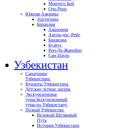
Монтего Бей
Очо Риос
Южная Америка
Аргентина
Бразилия
Амазония
Ангра-дос–Рейс
Бразилиа
Бузиус
Рио-Де-Жанейро
Сан-Пауло
Узбекистан
Санатории
Узбекистана
Курорты Узбекистана
Детские летние лагеря
Экскурсионные
туры
Экскурсионный
туры по Узбекистану.
Познай Узбекистан
Великий Шелковый
Путь
История Узбекистана