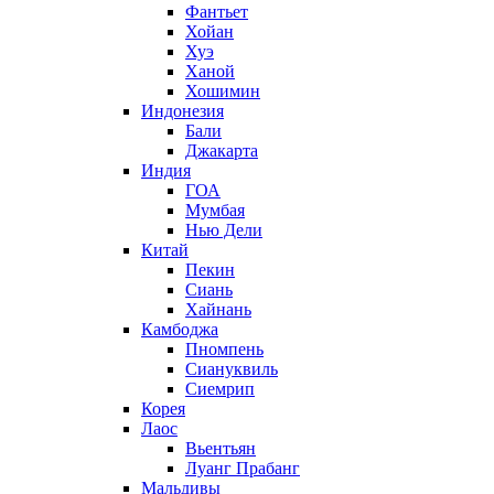
Фантьет
Хойан
Хуэ
Ханой
Хошимин
Индонезия
Бали
Джакарта
Индия
ГОА
Мумбая
Нью Дели
Китай
Пекин
Сиань
Хайнань
Камбоджа
Пномпень
Сиануквиль
Сиемрип
Корея
Лаос
Вьентьян
Луанг Прабанг
Мальдивы