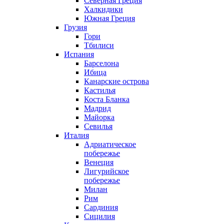
Северная Греция
Халкидики
Южная Греция
Грузия
Гори
Тбилиси
Испания
Барселона
Ибица
Канарские острова
Кастилья
Коста Бланка
Мадрид
Майорка
Севилья
Италия
Адриатическое
побережье
Венеция
Лигурийское
побережье
Милан
Рим
Сардиния
Сицилия