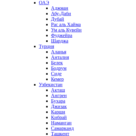
ОАЭ
Аджман
Абу-Даби
Дубай
Рас аль Хайма
Ум аль Кувейн
Фуджейра
Шарджа
Турция
Аланья
Анталия
Белек
Бодрум
Сиде
Кемер
Узбекистан
Акташ
Ангрен
Бухара
Джизак
Карши
Кибрай
Наманган
Самарканд
Ташкент