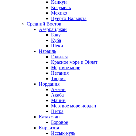
Канкун
Косумель
Мехико
Пуерто-Вальярта
Средний Восток
Азербайджан
Баку
Куба
Шеки
Израиль
Галилея
Красное море и Эйлат
Мёртвое море
Нетания
Тверия
Иордания
Амман
Акаба
Майин
Мертвое море иордан
Петра
Казахстан
Боровое
Киргизия
Иссык-куль