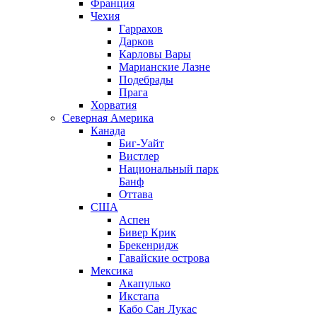
Франция
Чехия
Гаррахов
Дарков
Карловы Вары
Марианские Лазне
Подебрады
Прага
Хорватия
Северная Америка
Канада
Биг-Уайт
Вистлер
Национальный парк
Банф
Оттава
США
Аспен
Бивер Крик
Брекенридж
Гавайские острова
Мексика
Акапулько
Икстапа
Кабо Сан Лукас