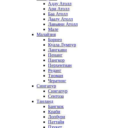
Адду Атолл
Ари Атолл
Баа Атолл
Даалу Атолл
Лавьяни Атолл
Мале
Малайзия
Борнео
Куала Лумпур
Лангкави
Пенанг
Пангкор
Перхентиан
Реданг
Тиоман
Чератинг
Сингапур
Сингапур
Сентоза
Таиланд
Бангкок
Краби
Лопбури
Паттайя
Пхукет