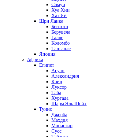
Самуи
Хуа Хин
Хат Яй
Шри Ланка
Бентота
Берувела
Галле
Коломбо
Тангалле
Япония
Африка
Египет
Асуан
Александрия
Каир
Луксор
Таба
Хургада
Шарм Эль Шейх
Тунис
Джерба
Махдия
Монастир
Сусс
Табарка