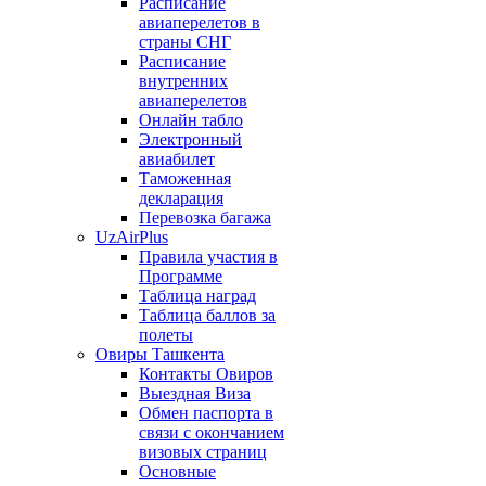
Расписание
авиаперелетов в
страны СНГ
Расписание
внутренних
авиаперелетов
Онлайн табло
Электронный
авиабилет
Таможенная
декларация
Перевозка багажа
UzAirPlus
Правила участия в
Программе
Таблица наград
Таблица баллов за
полеты
Овиры Ташкента
Контакты Овиров
Выездная Виза
Обмен паспорта в
связи с окончанием
визовых страниц
Основные