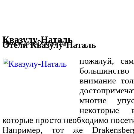
Квазулу-Наталь
Отели Квазулу-Наталь
Каталог отелей Vinzamo Tur
пожалуй, са
большинство
внимание тол
достопримеча
многие упу
некоторые в
которые просто необходимо посет
Например, тот же Drakensbe