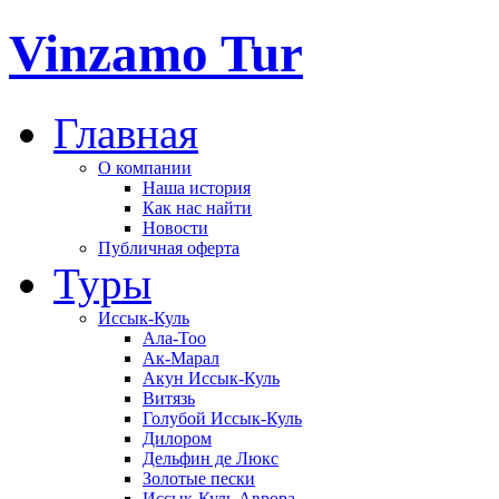
Vinzamo Tur
Главная
О компании
Наша история
Как нас найти
Новости
Публичная оферта
Туры
Иссык-Куль
Ала-Тоо
Ак-Марал
Акун Иссык-Куль
Витязь
Голубой Иссык-Куль
Дилором
Дельфин де Люкс
Золотые пески
Иссык-Куль Аврора