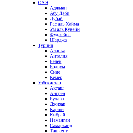
ОАЭ
Аджман
Абу-Даби
Дубай
Рас аль Хайма
Ум аль Кувейн
Фуджейра
Шарджа
Турция
Аланья
Анталия
Белек
Бодрум
Сиде
Кемер
Узбекистан
Акташ
Ангрен
Бухара
Джизак
Карши
Кибрай
Наманган
Самарканд
Ташкент