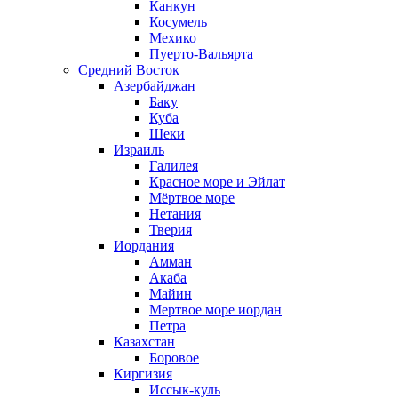
Канкун
Косумель
Мехико
Пуерто-Вальярта
Средний Восток
Азербайджан
Баку
Куба
Шеки
Израиль
Галилея
Красное море и Эйлат
Мёртвое море
Нетания
Тверия
Иордания
Амман
Акаба
Майин
Мертвое море иордан
Петра
Казахстан
Боровое
Киргизия
Иссык-куль