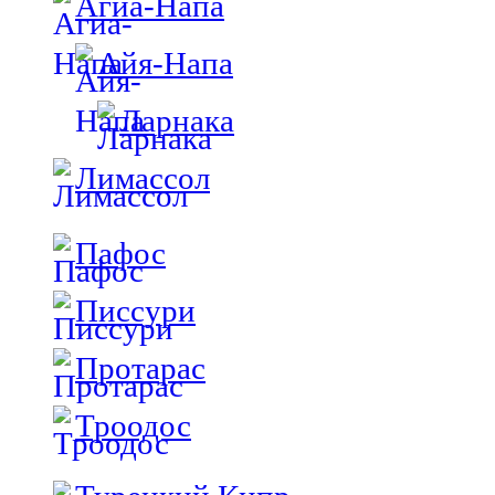
Агиа-Напа
Айя-Напа
Ларнака
Лимассол
Пафос
Писсури
Протарас
Троодос