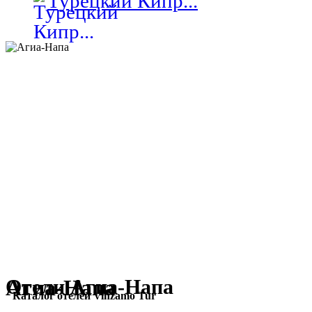
Турецкий Кипр...
Агиа-Напа
Отели Агиа-Напа
Каталог отелей Vinzamo Tur