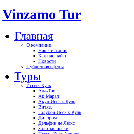
Vinzamo Tur
Главная
О компании
Наша история
Как нас найти
Новости
Публичная оферта
Туры
Иссык-Куль
Ала-Тоо
Ак-Марал
Акун Иссык-Куль
Витязь
Голубой Иссык-Куль
Дилором
Дельфин де Люкс
Золотые пески
Иссык-Куль Аврора