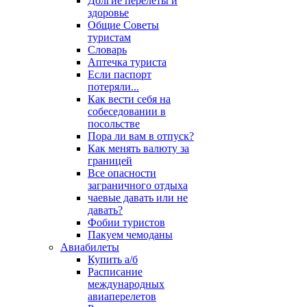
Долгие перелеты и
здоровье
Общие Советы
туристам
Словарь
Аптечка туриста
Если паспорт
потеряли...
Как вести себя на
собеседовании в
посольстве
Пора ли вам в отпуск?
Как менять валюту за
границей
Все опасности
заграничного отдыха
чаевые давать или не
давать?
Фобии туристов
Пакуем чемоданы
Авиабилеты
Купить а/б
Расписание
международных
авиаперелетов