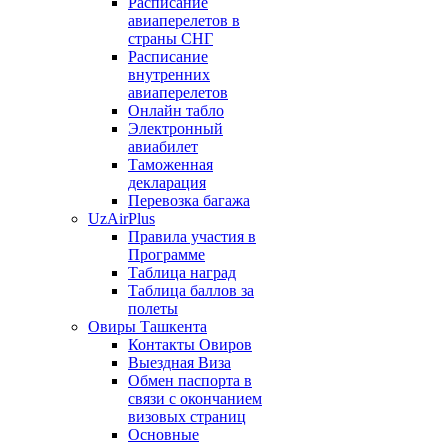
Расписание
авиаперелетов в
страны СНГ
Расписание
внутренних
авиаперелетов
Онлайн табло
Электронный
авиабилет
Таможенная
декларация
Перевозка багажа
UzAirPlus
Правила участия в
Программе
Таблица наград
Таблица баллов за
полеты
Овиры Ташкента
Контакты Овиров
Выездная Виза
Обмен паспорта в
связи с окончанием
визовых страниц
Основные