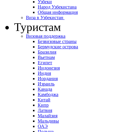
Узбеки
Народ Узбекистана
Общая информация
Виза в Узбекистан
Туристам
Визовая поддержка
Безвизовые страны
Бермудские острова
Бразилия
Вьетнам
Египет
Индонезия
Индия
Иордания
Израиль
Канада
Камбоджа
Китай
Кипр
Латвия
Малайзия
Мальдивы
ОАЭ
Польша