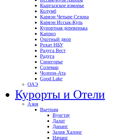
Кыргызское взморье
Колумб
Карвэн Четыре Сезона
Карвэн Иссык-Куль
Курортная деревенька
Каприз
Охотный двор
Рохат НБУ
Радуга Вест
Радуга
Синегорье
Солемар
Чолпон-Ата
Good Lake
ОАЭ
Курорты и Отели
Азия
Вьетнам
Вунгтау
Далат
Дананг
Залив Халонг
Нячанг