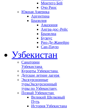
Монтего Бей
Очо Риос
Южная Америка
Аргентина
Бразилия
Амазония
Ангра-дос–Рейс
Бразилиа
Бузиус
Рио-Де-Жанейро
Сан-Пауло
Узбекистан
Санатории
Узбекистана
Курорты Узбекистана
Детские летние лагеря
Экскурсионные
туры
Экскурсионный
туры по Узбекистану.
Познай Узбекистан
Великий Шелковый
Путь
История Узбекистана