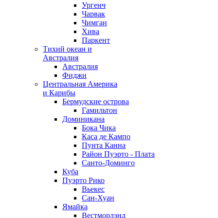
Ургенч
Чарвак
Чимган
Хива
Паркент
Тихий океан и
Австралия
Австралия
Фиджи
Центральная Америка
и Карибы
Бермудские острова
Гамильтон
Доминикана
Бока Чика
Каса де Кампо
Пунта Канна
Район Пуэрто - Плата
Санто-Доминго
Куба
Пуэрто Рико
Вьекес
Сан-Хуан
Ямайка
Вестморлэнд