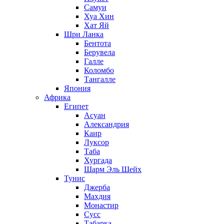
Самуи
Хуа Хин
Хат Яй
Шри Ланка
Бентота
Берувела
Галле
Коломбо
Тангалле
Япония
Африка
Египет
Асуан
Александрия
Каир
Луксор
Таба
Хургада
Шарм Эль Шейх
Тунис
Джерба
Махдия
Монастир
Сусс
Табарка