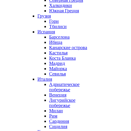
Северная Греция
Халкидики
Южная Греция
Грузия
Гори
Тбилиси
Испания
Барселона
Ибица
Канарские острова
Кастилья
Коста Бланка
Мадрид
Майорка
Севилья
Италия
Адриатическое
побережье
Венеция
Лигурийское
побережье
Милан
Рим
Сардиния
Сицилия