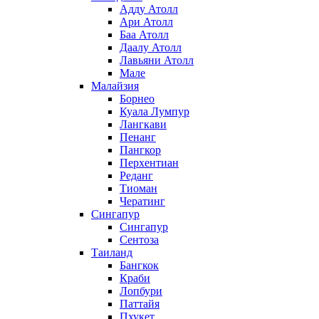
Адду Атолл
Ари Атолл
Баа Атолл
Даалу Атолл
Лавьяни Атолл
Мале
Малайзия
Борнео
Куала Лумпур
Лангкави
Пенанг
Пангкор
Перхентиан
Реданг
Тиоман
Чератинг
Сингапур
Сингапур
Сентоза
Таиланд
Бангкок
Краби
Лопбури
Паттайя
Пхукет