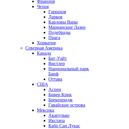
Франция
Чехия
Гаррахов
Дарков
Карловы Вары
Марианские Лазне
Подебрады
Прага
Хорватия
Северная Америка
Канада
Биг-Уайт
Вистлер
Национальный парк
Банф
Оттава
США
Аспен
Бивер Крик
Брекенридж
Гавайские острова
Мексика
Акапулько
Икстапа
Кабо Сан Лукас