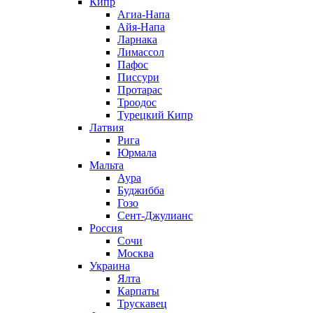
Кипр
Агиа-Напа
Айя-Напа
Ларнака
Лимассол
Пафос
Писсури
Протарас
Троодос
Турецкий Кипр
Латвия
Рига
Юрмала
Мальта
Аура
Буджибба
Гозо
Сент-Джулианс
Россия
Сочи
Москва
Украина
Ялта
Карпаты
Трускавец