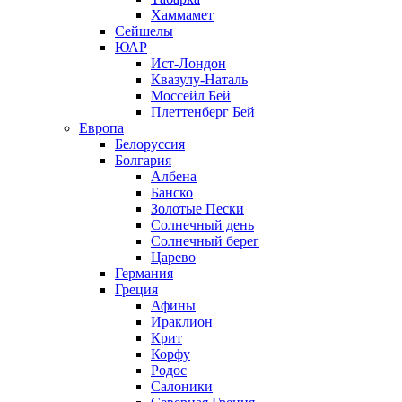
Хаммамет
Сейшелы
ЮАР
Ист-Лондон
Квазулу-Наталь
Моссейл Бей
Плеттенберг Бей
Европа
Белоруссия
Болгария
Албена
Банско
Золотые Пески
Солнечный день
Солнечный берег
Царево
Германия
Греция
Афины
Ираклион
Крит
Корфу
Родос
Салоники