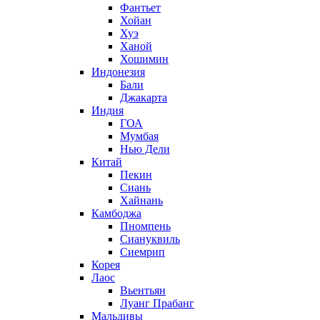
Фантьет
Хойан
Хуэ
Ханой
Хошимин
Индонезия
Бали
Джакарта
Индия
ГОА
Мумбая
Нью Дели
Китай
Пекин
Сиань
Хайнань
Камбоджа
Пномпень
Сиануквиль
Сиемрип
Корея
Лаос
Вьентьян
Луанг Прабанг
Мальдивы