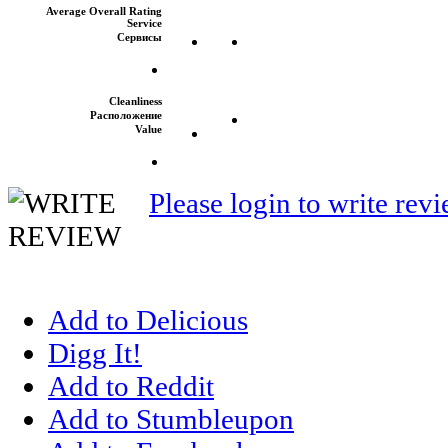
Average Overall Rating
Service
Сервисы
Cleanliness
Расположение
Value
Please login to write rev
Add to Delicious
Digg It!
Add to Reddit
Add to Stumbleupon