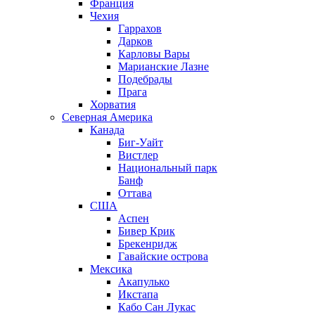
Франция
Чехия
Гаррахов
Дарков
Карловы Вары
Марианские Лазне
Подебрады
Прага
Хорватия
Северная Америка
Канада
Биг-Уайт
Вистлер
Национальный парк
Банф
Оттава
США
Аспен
Бивер Крик
Брекенридж
Гавайские острова
Мексика
Акапулько
Икстапа
Кабо Сан Лукас