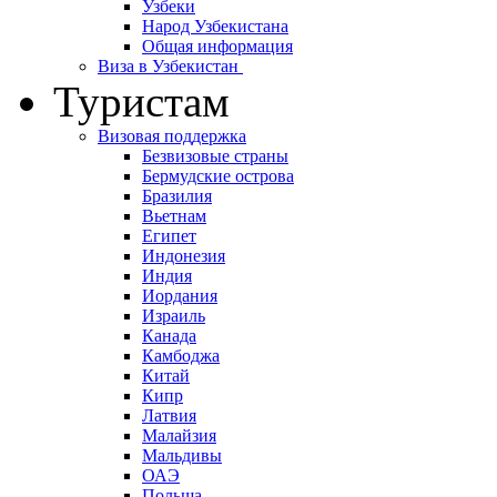
Узбеки
Народ Узбекистана
Общая информация
Виза в Узбекистан
Туристам
Визовая поддержка
Безвизовые страны
Бермудские острова
Бразилия
Вьетнам
Египет
Индонезия
Индия
Иордания
Израиль
Канада
Камбоджа
Китай
Кипр
Латвия
Малайзия
Мальдивы
ОАЭ
Польша