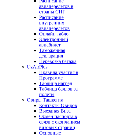
Расписание
авиаперелетов в
страны СНГ
Расписание
внутренних
авиаперелетов
Онлайн табло
Электронный
авиабилет
Таможенная
декларация
Перевозка багажа
UzAirPlus
Правила участия в
Программе
Таблица наград
Таблица баллов за
полеты
Овиры Ташкента
Контакты Овиров
Выездная Виза
Обмен паспорта в
связи с окончанием
визовых страниц
Основные