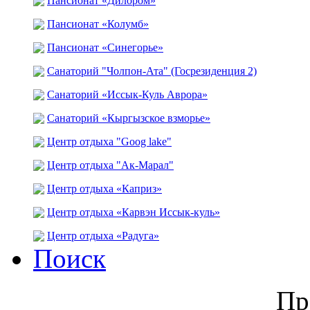
Пансионат «Дилором»
Пансионат «Колумб»
Пансионат «Синегорье»
Санаторий "Чолпон-Ата" (Госрезиденция 2)
Санаторий «Иссык-Куль Аврора»
Санаторий «Кыргызское взморье»
Центр отдыха "Goog lake"
Центр отдыха "Ак-Марал"
Центр отдыха «Каприз»
Центр отдыха «Карвэн Иссык-куль»
Центр отдыха «Радуга»
Поиск
Пр