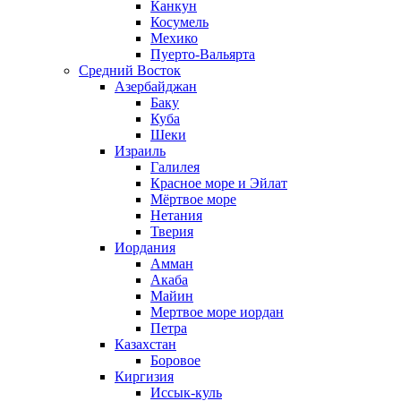
Канкун
Косумель
Мехико
Пуерто-Вальярта
Средний Восток
Азербайджан
Баку
Куба
Шеки
Израиль
Галилея
Красное море и Эйлат
Мёртвое море
Нетания
Тверия
Иордания
Амман
Акаба
Майин
Мертвое море иордан
Петра
Казахстан
Боровое
Киргизия
Иссык-куль