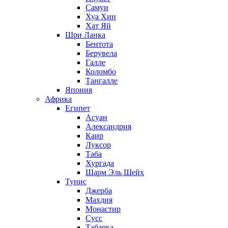
Самуи
Хуа Хин
Хат Яй
Шри Ланка
Бентота
Берувела
Галле
Коломбо
Тангалле
Япония
Африка
Египет
Асуан
Александрия
Каир
Луксор
Таба
Хургада
Шарм Эль Шейх
Тунис
Джерба
Махдия
Монастир
Сусс
Табарка