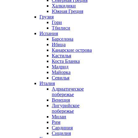
Северная Греция
Халкидики
Южная Греция
Грузия
Гори
Тбилиси
Испания
Барселона
Ибица
Канарские острова
Кастилья
Коста Бланка
Мадрид
Майорка
Севилья
Италия
Адриатическое
побережье
Венеция
Лигурийское
побережье
Милан
Рим
Сардиния
Сицилия