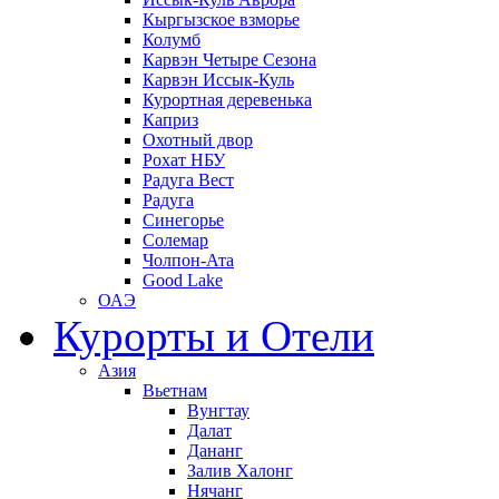
Кыргызское взморье
Колумб
Карвэн Четыре Сезона
Карвэн Иссык-Куль
Курортная деревенька
Каприз
Охотный двор
Рохат НБУ
Радуга Вест
Радуга
Синегорье
Солемар
Чолпон-Ата
Good Lake
ОАЭ
Курорты и Отели
Азия
Вьетнам
Вунгтау
Далат
Дананг
Залив Халонг
Нячанг