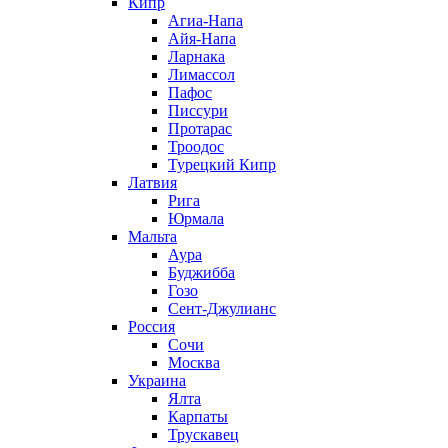
Кипр
Агиа-Напа
Айя-Напа
Ларнака
Лимассол
Пафос
Писсури
Протарас
Троодос
Турецкий Кипр
Латвия
Рига
Юрмала
Мальта
Аура
Буджибба
Гозо
Сент-Джулианс
Россия
Сочи
Москва
Украина
Ялта
Карпаты
Трускавец