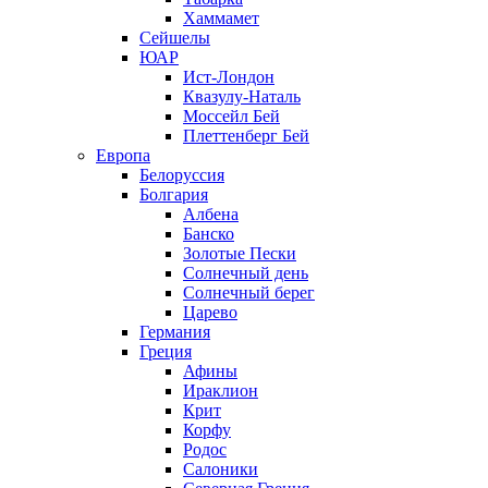
Хаммамет
Сейшелы
ЮАР
Ист-Лондон
Квазулу-Наталь
Моссейл Бей
Плеттенберг Бей
Европа
Белоруссия
Болгария
Албена
Банско
Золотые Пески
Солнечный день
Солнечный берег
Царево
Германия
Греция
Афины
Ираклион
Крит
Корфу
Родос
Салоники