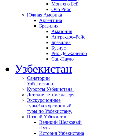
Монтего Бей
Очо Риос
Южная Америка
Аргентина
Бразилия
Амазония
Ангра-дос–Рейс
Бразилиа
Бузиус
Рио-Де-Жанейро
Сан-Пауло
Узбекистан
Санатории
Узбекистана
Курорты Узбекистана
Детские летние лагеря
Экскурсионные
туры
Экскурсионный
туры по Узбекистану.
Познай Узбекистан
Великий Шелковый
Путь
История Узбекистана