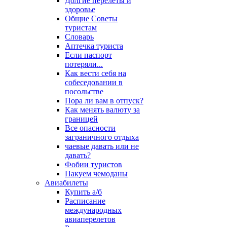
Долгие перелеты и
здоровье
Общие Советы
туристам
Словарь
Аптечка туриста
Если паспорт
потеряли...
Как вести себя на
собеседовании в
посольстве
Пора ли вам в отпуск?
Как менять валюту за
границей
Все опасности
заграничного отдыха
чаевые давать или не
давать?
Фобии туристов
Пакуем чемоданы
Авиабилеты
Купить а/б
Расписание
международных
авиаперелетов