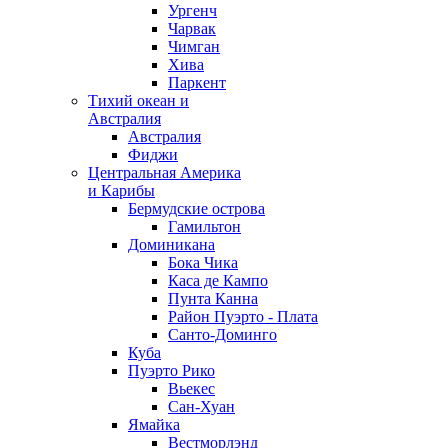
Ургенч
Чарвак
Чимган
Хива
Паркент
Тихий океан и
Австралия
Австралия
Фиджи
Центральная Америка
и Карибы
Бермудские острова
Гамильтон
Доминикана
Бока Чика
Каса де Кампо
Пунта Канна
Район Пуэрто - Плата
Санто-Доминго
Куба
Пуэрто Рико
Вьекес
Сан-Хуан
Ямайка
Вестморлэнд