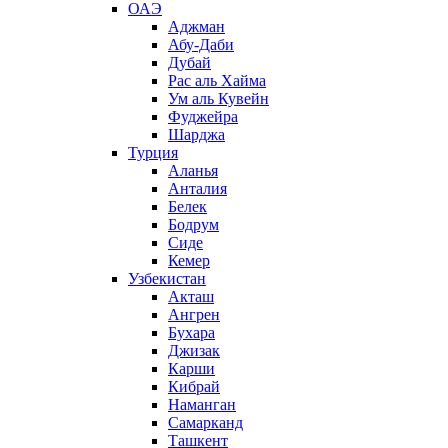
ОАЭ
Аджман
Абу-Даби
Дубай
Рас аль Хайма
Ум аль Кувейн
Фуджейра
Шарджа
Турция
Аланья
Анталия
Белек
Бодрум
Сиде
Кемер
Узбекистан
Акташ
Ангрен
Бухара
Джизак
Карши
Кибрай
Наманган
Самарканд
Ташкент