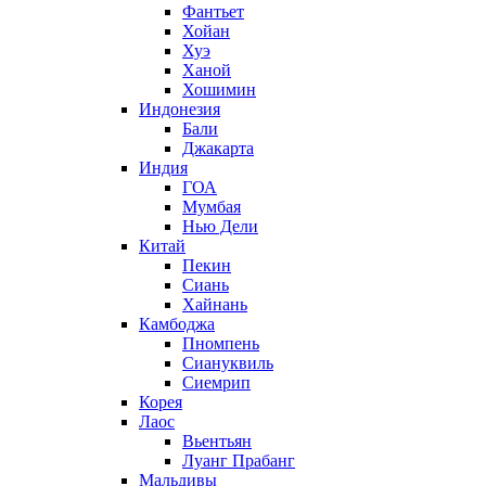
Фантьет
Хойан
Хуэ
Ханой
Хошимин
Индонезия
Бали
Джакарта
Индия
ГОА
Мумбая
Нью Дели
Китай
Пекин
Сиань
Хайнань
Камбоджа
Пномпень
Сиануквиль
Сиемрип
Корея
Лаос
Вьентьян
Луанг Прабанг
Мальдивы