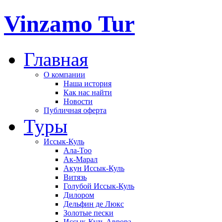
Vinzamo Tur
Главная
О компании
Наша история
Как нас найти
Новости
Публичная оферта
Туры
Иссык-Куль
Ала-Тоо
Ак-Марал
Акун Иссык-Куль
Витязь
Голубой Иссык-Куль
Дилором
Дельфин де Люкс
Золотые пески
Иссык-Куль Аврора