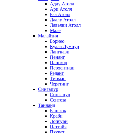
Адду Атолл
Ари Атолл
Баа Атолл
Даалу Атолл
Лавьяни Атолл
Мале
Малайзия
Борнео
Куала Лумпур
Лангкави
Пенанг
Пангкор
Перхентиан
Реданг
Тиоман
Чератинг
Сингапур
Сингапур
Сентоза
Таиланд
Бангкок
Краби
Лопбури
Паттайя
Пхукет