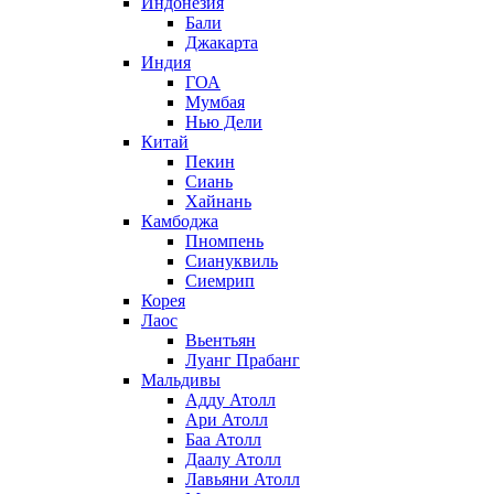
Индонезия
Бали
Джакарта
Индия
ГОА
Мумбая
Нью Дели
Китай
Пекин
Сиань
Хайнань
Камбоджа
Пномпень
Сиануквиль
Сиемрип
Корея
Лаос
Вьентьян
Луанг Прабанг
Мальдивы
Адду Атолл
Ари Атолл
Баа Атолл
Даалу Атолл
Лавьяни Атолл