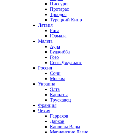
Писсури
Протарас
Троодос
Турецкий Кипр
Латвия
Рига
Юрмала
Мальта
Аура
Буджибба
Гозо
Сент-Джулианс
Россия
Сочи
Москва
Украина
Ялта
Карпаты
Трускавец
Франция
Чехия
Гаррахов
Дарков
Карловы Вары
Марианские Лазне