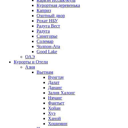
Карвэн Иссык-Куль
Курортная деревенька
Каприз
Охотный двор
Рохат НБУ
Радуга Вест
Радуга
Синегорье
Солемар
Чолпон-Ата
Good Lake
ОАЭ
Курорты и Отели
Азия
Вьетнам
Вунгтау
Далат
Дананг
Залив Халонг
Нячанг
Фантьет
Хойан
Хуэ
Ханой
Хошимин