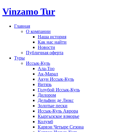
Vinzamo Tur
Главная
О компании
Наша история
Как нас найти
Новости
Публичная оферта
Туры
Иссык-Куль
Ала-Тоо
Ак-Марал
Акун Иссык-Куль
Витязь
Голубой Иссык-Куль
Дилором
Дельфин де Люкс
Золотые пески
Иссык-Куль Аврора
Кыргызское взморье
Колумб
Карвэн Четыре Сезона