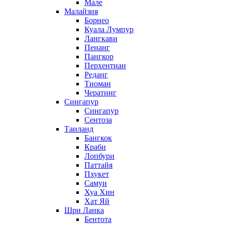
Мале
Малайзия
Борнео
Куала Лумпур
Лангкави
Пенанг
Пангкор
Перхентиан
Реданг
Тиоман
Чератинг
Сингапур
Сингапур
Сентоза
Таиланд
Бангкок
Краби
Лопбури
Паттайя
Пхукет
Самуи
Хуа Хин
Хат Яй
Шри Ланка
Бентота