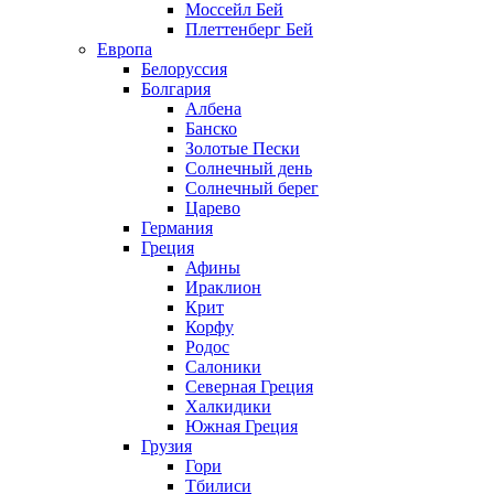
Моссейл Бей
Плеттенберг Бей
Европа
Белоруссия
Болгария
Албена
Банско
Золотые Пески
Солнечный день
Солнечный берег
Царево
Германия
Греция
Афины
Ираклион
Крит
Корфу
Родос
Салоники
Северная Греция
Халкидики
Южная Греция
Грузия
Гори
Тбилиси