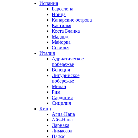
Испания
Барселона
Ибица
Канарские острова
Кастилья
Коста Бланка
Мадрид
Майорка
Севилья
Италия
Адриатическое
побережье
Венеция
Лигурийское
побережье
Милан
Рим
Сардиния
Сицилия
Кипр
Агиа-Напа
Айя-Напа
Ларнака
Лимассол
Пафос