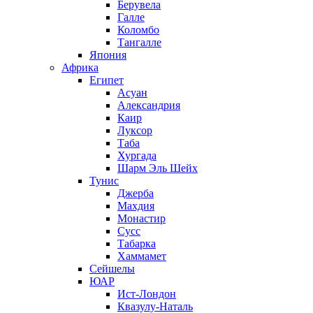
Берувела
Галле
Коломбо
Тангалле
Япония
Африка
Египет
Асуан
Александрия
Каир
Луксор
Таба
Хургада
Шарм Эль Шейх
Тунис
Джерба
Махдия
Монастир
Сусс
Табарка
Хаммамет
Сейшелы
ЮАР
Ист-Лондон
Квазулу-Наталь