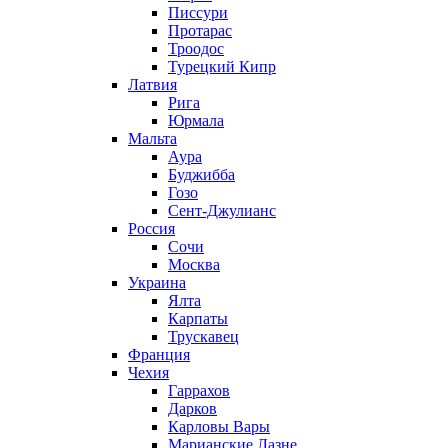
Писсури
Протарас
Троодос
Турецкий Кипр
Латвия
Рига
Юрмала
Мальта
Аура
Буджибба
Гозо
Сент-Джулианс
Россия
Сочи
Москва
Украина
Ялта
Карпаты
Трускавец
Франция
Чехия
Гаррахов
Дарков
Карловы Вары
Марианские Лазне