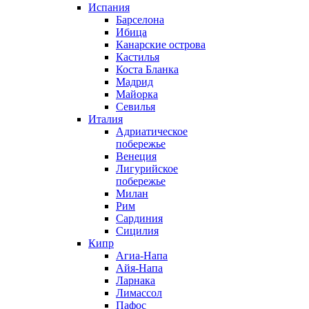
Испания
Барселона
Ибица
Канарские острова
Кастилья
Коста Бланка
Мадрид
Майорка
Севилья
Италия
Адриатическое
побережье
Венеция
Лигурийское
побережье
Милан
Рим
Сардиния
Сицилия
Кипр
Агиа-Напа
Айя-Напа
Ларнака
Лимассол
Пафос