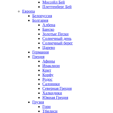
Моссейл Бей
Плеттенберг Бей
Европа
Белоруссия
Болгария
Албена
Банско
Золотые Пески
Солнечный день
Солнечный берег
Царево
Германия
Греция
Афины
Ираклион
Крит
Корфу
Родос
Салоники
Северная Греция
Халкидики
Южная Греция
Грузия
Гори
Тбилиси