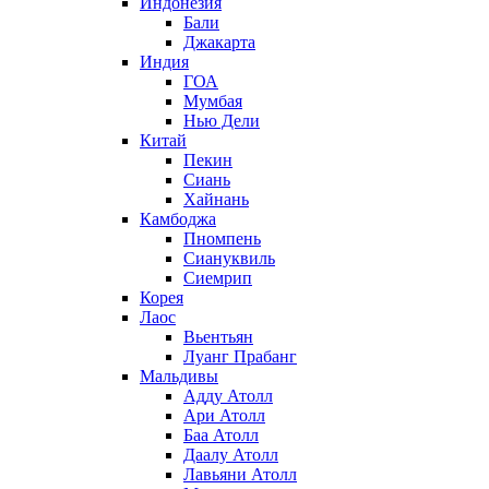
Индонезия
Бали
Джакарта
Индия
ГОА
Мумбая
Нью Дели
Китай
Пекин
Сиань
Хайнань
Камбоджа
Пномпень
Сиануквиль
Сиемрип
Корея
Лаос
Вьентьян
Луанг Прабанг
Мальдивы
Адду Атолл
Ари Атолл
Баа Атолл
Даалу Атолл
Лавьяни Атолл