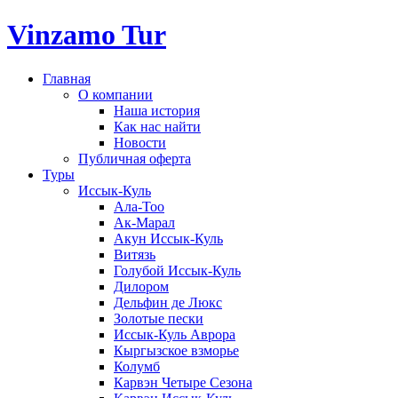
Vinzamo Tur
Главная
О компании
Наша история
Как нас найти
Новости
Публичная оферта
Туры
Иссык-Куль
Ала-Тоо
Ак-Марал
Акун Иссык-Куль
Витязь
Голубой Иссык-Куль
Дилором
Дельфин де Люкс
Золотые пески
Иссык-Куль Аврора
Кыргызское взморье
Колумб
Карвэн Четыре Сезона