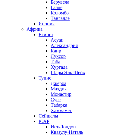
Берувела
Галле
Коломбо
Тангалле
Япония
Африка
Египет
Асуан
Александрия
Каир
Луксор
Таба
Хургада
Шарм Эль Шейх
Тунис
Джерба
Махдия
Монастир
Сусс
Табарка
Хаммамет
Сейшелы
ЮАР
Ист-Лондон
Квазулу-Наталь