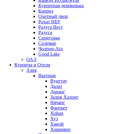
Карвэн Иссык-Куль
Курортная деревенька
Каприз
Охотный двор
Рохат НБУ
Радуга Вест
Радуга
Синегорье
Солемар
Чолпон-Ата
Good Lake
ОАЭ
Курорты и Отели
Азия
Вьетнам
Вунгтау
Далат
Дананг
Залив Халонг
Нячанг
Фантьет
Хойан
Хуэ
Ханой
Хошимин