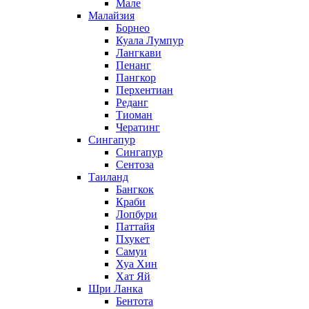
Мале
Малайзия
Борнео
Куала Лумпур
Лангкави
Пенанг
Пангкор
Перхентиан
Реданг
Тиоман
Чератинг
Сингапур
Сингапур
Сентоза
Таиланд
Бангкок
Краби
Лопбури
Паттайя
Пхукет
Самуи
Хуа Хин
Хат Яй
Шри Ланка
Бентота