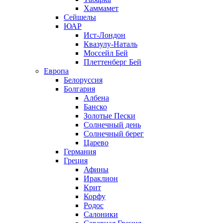
Хаммамет
Сейшелы
ЮАР
Ист-Лондон
Квазулу-Наталь
Моссейл Бей
Плеттенберг Бей
Европа
Белоруссия
Болгария
Албена
Банско
Золотые Пески
Солнечный день
Солнечный берег
Царево
Германия
Греция
Афины
Ираклион
Крит
Корфу
Родос
Салоники