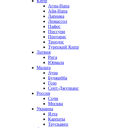
Кипр
Агиа-Напа
Айя-Напа
Ларнака
Лимассол
Пафос
Писсури
Протарас
Троодос
Турецкий Кипр
Латвия
Рига
Юрмала
Мальта
Аура
Буджибба
Гозо
Сент-Джулианс
Россия
Сочи
Москва
Украина
Ялта
Карпаты
Трускавец