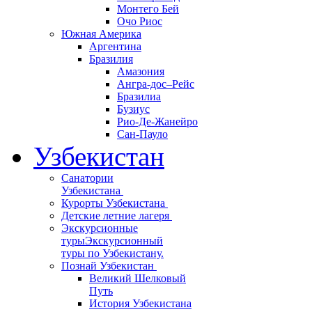
Монтего Бей
Очо Риос
Южная Америка
Аргентина
Бразилия
Амазония
Ангра-дос–Рейс
Бразилиа
Бузиус
Рио-Де-Жанейро
Сан-Пауло
Узбекистан
Санатории
Узбекистана
Курорты Узбекистана
Детские летние лагеря
Экскурсионные
туры
Экскурсионный
туры по Узбекистану.
Познай Узбекистан
Великий Шелковый
Путь
История Узбекистана