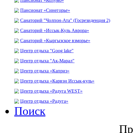
Пансионат «Колумб»
Пансионат «Синегорье»
Санаторий "Чолпон-Ата" (Госрезиденция 2)
Санаторий «Иссык-Куль Аврора»
Санаторий «Кыргызское взморье»
Центр отдыха "Goog lake"
Центр отдыха "Ак-Марал"
Центр отдыха «Каприз»
Центр отдыха «Карвэн Иссык-куль»
Центр отдыха «Радуга WEST»
Центр отдыха «Радуга»
Поиск
Пр