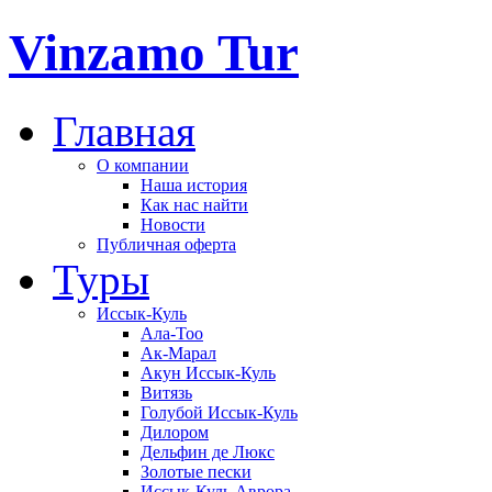
Vinzamo Tur
Главная
О компании
Наша история
Как нас найти
Новости
Публичная оферта
Туры
Иссык-Куль
Ала-Тоо
Ак-Марал
Акун Иссык-Куль
Витязь
Голубой Иссык-Куль
Дилором
Дельфин де Люкс
Золотые пески
Иссык-Куль Аврора