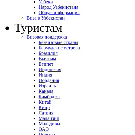
Узбеки
Народ Узбекистана
Общая информация
Виза в Узбекистан
Туристам
Визовая поддержка
Безвизовые страны
Бермудские острова
Бразилия
Вьетнам
Египет
Индонезия
Индия
Иордания
Израиль
Канада
Камбоджа
Китай
Кипр
Латвия
Малайзия
Мальдивы
ОАЭ
Польша