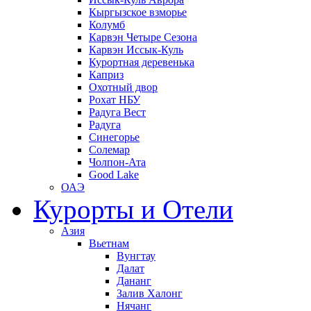
Кыргызское взморье
Колумб
Карвэн Четыре Сезона
Карвэн Иссык-Куль
Курортная деревенька
Каприз
Охотный двор
Рохат НБУ
Радуга Вест
Радуга
Синегорье
Солемар
Чолпон-Ата
Good Lake
ОАЭ
Курорты и Отели
Азия
Вьетнам
Вунгтау
Далат
Дананг
Залив Халонг
Нячанг