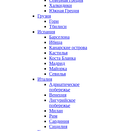
Северная Греция
Халкидики
Южная Греция
Грузия
Гори
Тбилиси
Испания
Барселона
Ибица
Канарские острова
Кастилья
Коста Бланка
Мадрид
Майорка
Севилья
Италия
Адриатическое
побережье
Венеция
Лигурийское
побережье
Милан
Рим
Сардиния
Сицилия