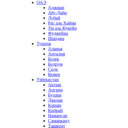
ОАЭ
Аджман
Абу-Даби
Дубай
Рас аль Хайма
Ум аль Кувейн
Фуджейра
Шарджа
Турция
Аланья
Анталия
Белек
Бодрум
Сиде
Кемер
Узбекистан
Акташ
Ангрен
Бухара
Джизак
Карши
Кибрай
Наманган
Самарканд
Ташкент