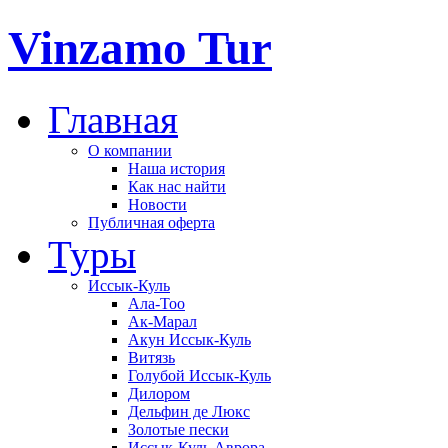
Vinzamo Tur
Главная
О компании
Наша история
Как нас найти
Новости
Публичная оферта
Туры
Иссык-Куль
Ала-Тоо
Ак-Марал
Акун Иссык-Куль
Витязь
Голубой Иссык-Куль
Дилором
Дельфин де Люкс
Золотые пески
Иссык-Куль Аврора