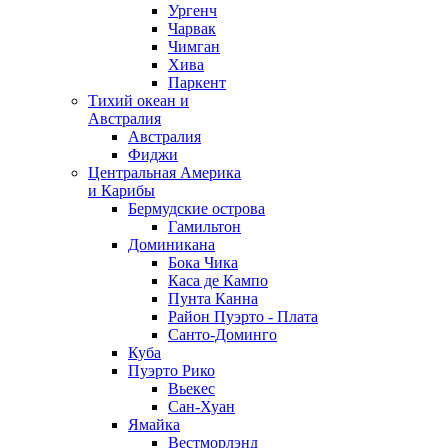
Ургенч
Чарвак
Чимган
Хива
Паркент
Тихий океан и
Австралия
Австралия
Фиджи
Центральная Америка
и Карибы
Бермудские острова
Гамильтон
Доминикана
Бока Чика
Каса де Кампо
Пунта Канна
Район Пуэрто - Плата
Санто-Доминго
Куба
Пуэрто Рико
Вьекес
Сан-Хуан
Ямайка
Вестморлэнд