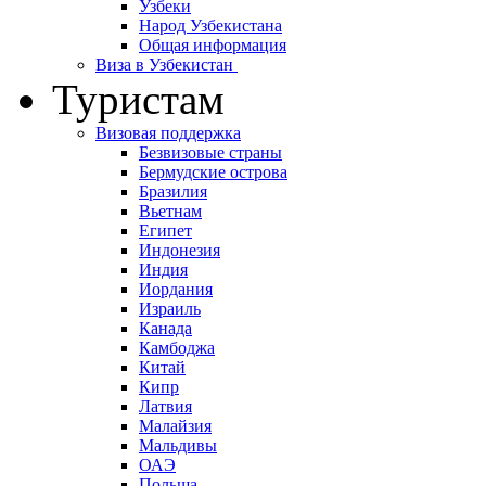
Узбеки
Народ Узбекистана
Общая информация
Виза в Узбекистан
Туристам
Визовая поддержка
Безвизовые страны
Бермудские острова
Бразилия
Вьетнам
Египет
Индонезия
Индия
Иордания
Израиль
Канада
Камбоджа
Китай
Кипр
Латвия
Малайзия
Мальдивы
ОАЭ
Польша