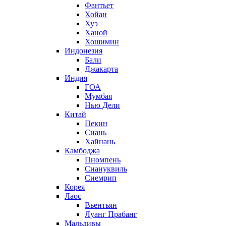
Фантьет
Хойан
Хуэ
Ханой
Хошимин
Индонезия
Бали
Джакарта
Индия
ГОА
Мумбая
Нью Дели
Китай
Пекин
Сиань
Хайнань
Камбоджа
Пномпень
Сиануквиль
Сиемрип
Корея
Лаос
Вьентьян
Луанг Прабанг
Мальдивы