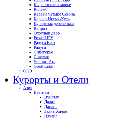
Кыргызское взморье
Колумб
Карвэн Четыре Сезона
Карвэн Иссык-Куль
Курортная деревенька
Каприз
Охотный двор
Рохат НБУ
Радуга Вест
Радуга
Синегорье
Солемар
Чолпон-Ата
Good Lake
ОАЭ
Курорты и Отели
Азия
Вьетнам
Вунгтау
Далат
Дананг
Залив Халонг
Нячанг