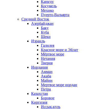
Канкун
Косумель
Мехико
Пуерто-Вальярта
Средний Восток
Азербайджан
Баку
Куба
Шеки
Израиль
Галилея
Красное море и Эйлат
Мёртвое море
Нетания
Тверия
Иордания
Амман
Акаба
Майин
Мертвое море иордан
Петра
Казахстан
Боровое
Киргизия
Иссык-куль