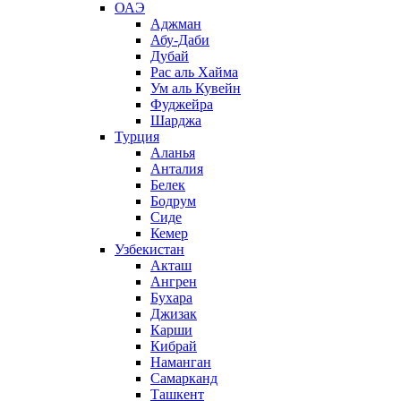
ОАЭ
Аджман
Абу-Даби
Дубай
Рас аль Хайма
Ум аль Кувейн
Фуджейра
Шарджа
Турция
Аланья
Анталия
Белек
Бодрум
Сиде
Кемер
Узбекистан
Акташ
Ангрен
Бухара
Джизак
Карши
Кибрай
Наманган
Самарканд
Ташкент