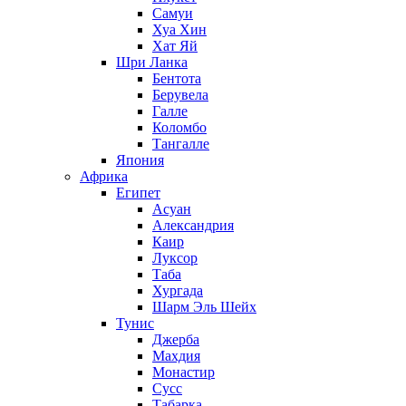
Самуи
Хуа Хин
Хат Яй
Шри Ланка
Бентота
Берувела
Галле
Коломбо
Тангалле
Япония
Африка
Египет
Асуан
Александрия
Каир
Луксор
Таба
Хургада
Шарм Эль Шейх
Тунис
Джерба
Махдия
Монастир
Сусс
Табарка