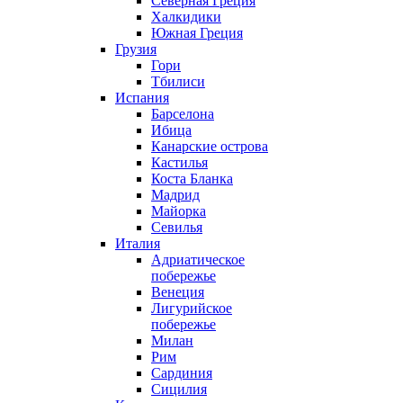
Северная Греция
Халкидики
Южная Греция
Грузия
Гори
Тбилиси
Испания
Барселона
Ибица
Канарские острова
Кастилья
Коста Бланка
Мадрид
Майорка
Севилья
Италия
Адриатическое
побережье
Венеция
Лигурийское
побережье
Милан
Рим
Сардиния
Сицилия