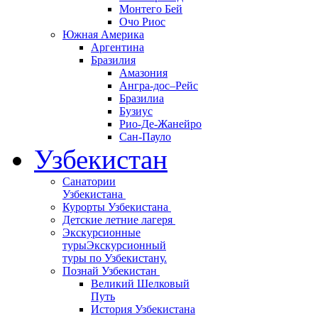
Монтего Бей
Очо Риос
Южная Америка
Аргентина
Бразилия
Амазония
Ангра-дос–Рейс
Бразилиа
Бузиус
Рио-Де-Жанейро
Сан-Пауло
Узбекистан
Санатории
Узбекистана
Курорты Узбекистана
Детские летние лагеря
Экскурсионные
туры
Экскурсионный
туры по Узбекистану.
Познай Узбекистан
Великий Шелковый
Путь
История Узбекистана