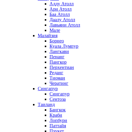
Адду Атолл
Ари Атолл
Баа Атолл
Даалу Атолл
Лавьяни Атолл
Мале
Малайзия
Борнео
Куала Лумпур
Лангкави
Пенанг
Пангкор
Перхентиан
Реданг
Тиоман
Чератинг
Сингапур
Сингапур
Сентоза
Таиланд
Бангкок
Краби
Лопбури
Паттайя
Пхукет