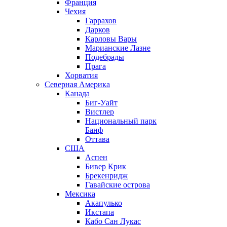
Франция
Чехия
Гаррахов
Дарков
Карловы Вары
Марианские Лазне
Подебрады
Прага
Хорватия
Северная Америка
Канада
Биг-Уайт
Вистлер
Национальный парк
Банф
Оттава
США
Аспен
Бивер Крик
Брекенридж
Гавайские острова
Мексика
Акапулько
Икстапа
Кабо Сан Лукас