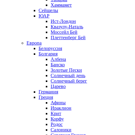
Хаммамет
Сейшелы
ЮАР
Ист-Лондон
Квазулу-Наталь
Моссейл Бей
Плеттенберг Бей
Европа
Белоруссия
Болгария
Албена
Банско
Золотые Пески
Солнечный день
Солнечный берег
Царево
Германия
Греция
Афины
Ираклион
Крит
Корфу
Родос
Салоники