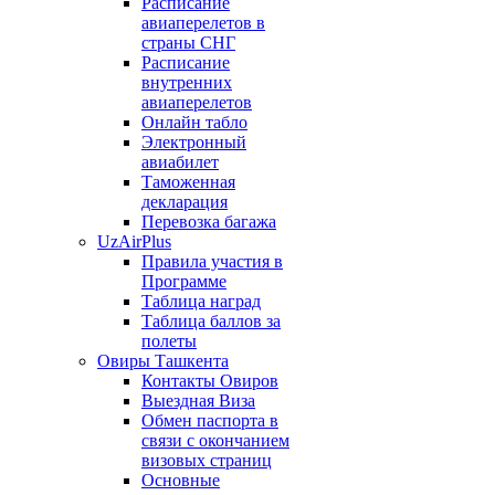
Расписание
авиаперелетов в
страны СНГ
Расписание
внутренних
авиаперелетов
Онлайн табло
Электронный
авиабилет
Таможенная
декларация
Перевозка багажа
UzAirPlus
Правила участия в
Программе
Таблица наград
Таблица баллов за
полеты
Овиры Ташкента
Контакты Овиров
Выездная Виза
Обмен паспорта в
связи с окончанием
визовых страниц
Основные