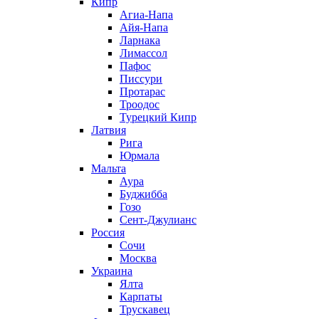
Кипр
Агиа-Напа
Айя-Напа
Ларнака
Лимассол
Пафос
Писсури
Протарас
Троодос
Турецкий Кипр
Латвия
Рига
Юрмала
Мальта
Аура
Буджибба
Гозо
Сент-Джулианс
Россия
Сочи
Москва
Украина
Ялта
Карпаты
Трускавец