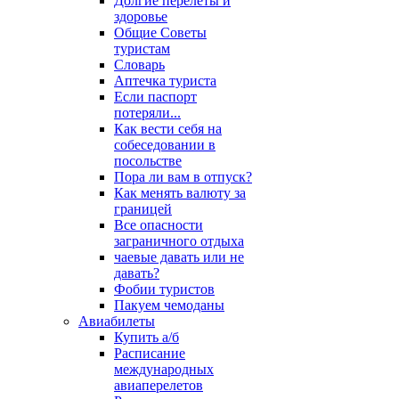
Долгие перелеты и
здоровье
Общие Советы
туристам
Словарь
Аптечка туриста
Если паспорт
потеряли...
Как вести себя на
собеседовании в
посольстве
Пора ли вам в отпуск?
Как менять валюту за
границей
Все опасности
заграничного отдыха
чаевые давать или не
давать?
Фобии туристов
Пакуем чемоданы
Авиабилеты
Купить а/б
Расписание
международных
авиаперелетов