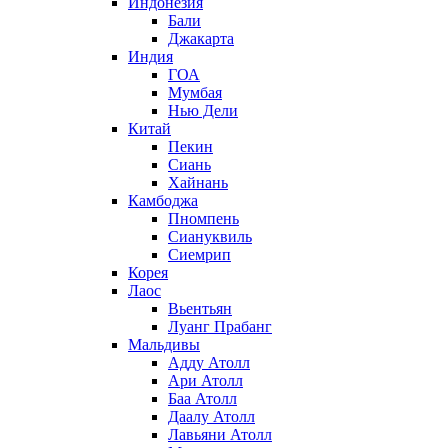
Индонезия
Бали
Джакарта
Индия
ГОА
Мумбая
Нью Дели
Китай
Пекин
Сиань
Хайнань
Камбоджа
Пномпень
Сиануквиль
Сиемрип
Корея
Лаос
Вьентьян
Луанг Прабанг
Мальдивы
Адду Атолл
Ари Атолл
Баа Атолл
Даалу Атолл
Лавьяни Атолл