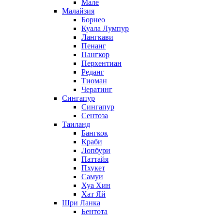
Мале
Малайзия
Борнео
Куала Лумпур
Лангкави
Пенанг
Пангкор
Перхентиан
Реданг
Тиоман
Чератинг
Сингапур
Сингапур
Сентоза
Таиланд
Бангкок
Краби
Лопбури
Паттайя
Пхукет
Самуи
Хуа Хин
Хат Яй
Шри Ланка
Бентота