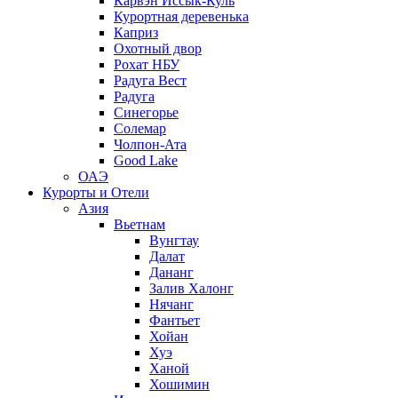
Карвэн Иссык-Куль
Курортная деревенька
Каприз
Охотный двор
Рохат НБУ
Радуга Вест
Радуга
Синегорье
Солемар
Чолпон-Ата
Good Lake
ОАЭ
Курорты и Отели
Азия
Вьетнам
Вунгтау
Далат
Дананг
Залив Халонг
Нячанг
Фантьет
Хойан
Хуэ
Ханой
Хошимин