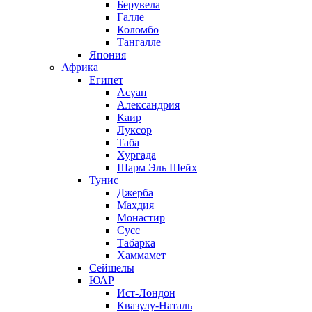
Берувела
Галле
Коломбо
Тангалле
Япония
Африка
Египет
Асуан
Александрия
Каир
Луксор
Таба
Хургада
Шарм Эль Шейх
Тунис
Джерба
Махдия
Монастир
Сусс
Табарка
Хаммамет
Сейшелы
ЮАР
Ист-Лондон
Квазулу-Наталь