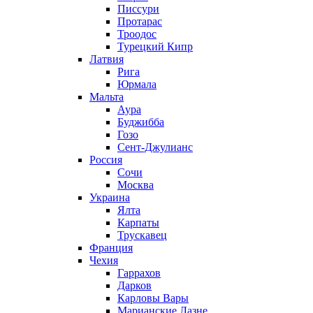
Писсури
Протарас
Троодос
Турецкий Кипр
Латвия
Рига
Юрмала
Мальта
Аура
Буджибба
Гозо
Сент-Джулианс
Россия
Сочи
Москва
Украина
Ялта
Карпаты
Трускавец
Франция
Чехия
Гаррахов
Дарков
Карловы Вары
Марианские Лазне