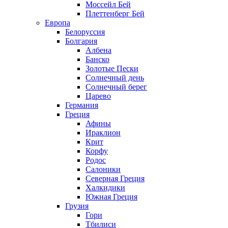
Моссейл Бей
Плеттенберг Бей
Европа
Белоруссия
Болгария
Албена
Банско
Золотые Пески
Солнечный день
Солнечный берег
Царево
Германия
Греция
Афины
Ираклион
Крит
Корфу
Родос
Салоники
Северная Греция
Халкидики
Южная Греция
Грузия
Гори
Тбилиси