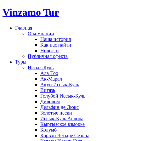
Vinzamo Tur
Главная
О компании
Наша история
Как нас найти
Новости
Публичная оферта
Туры
Иссык-Куль
Ала-Тоо
Ак-Марал
Акун Иссык-Куль
Витязь
Голубой Иссык-Куль
Дилором
Дельфин де Люкс
Золотые пески
Иссык-Куль Аврора
Кыргызское взморье
Колумб
Карвэн Четыре Сезона