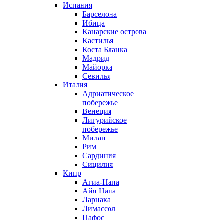
Испания
Барселона
Ибица
Канарские острова
Кастилья
Коста Бланка
Мадрид
Майорка
Севилья
Италия
Адриатическое
побережье
Венеция
Лигурийское
побережье
Милан
Рим
Сардиния
Сицилия
Кипр
Агиа-Напа
Айя-Напа
Ларнака
Лимассол
Пафос